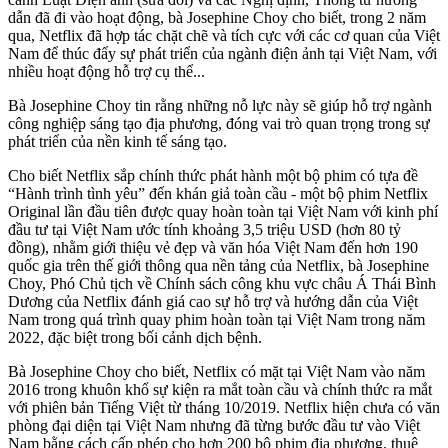
dẫn đã đi vào hoạt động, bà Josephine Choy cho biết, trong 2 năm
qua, Netflix đã hợp tác chặt chẽ và tích cực với các cơ quan của Việt
Nam để thúc đẩy sự phát triển của ngành điện ảnh tại Việt Nam, với
nhiều hoạt động hỗ trợ cụ thể...
Bà Josephine Choy tin rằng những nỗ lực này sẽ giúp hỗ trợ ngành
công nghiệp sáng tạo địa phương, đóng vai trò quan trọng trong sự
phát triển của nền kinh tế sáng tạo.
Cho biết Netflix sắp chính thức phát hành một bộ phim có tựa đề
“Hành trình tình yêu” đến khán giả toàn cầu - một bộ phim Netflix
Original lần đầu tiên được quay hoàn toàn tại Việt Nam với kinh phí
đầu tư tại Việt Nam ước tính khoảng 3,5 triệu USD (hơn 80 tỷ
đồng), nhằm giới thiệu vẻ đẹp và văn hóa Việt Nam đến hơn 190
quốc gia trên thế giới thông qua nền tảng của Netflix, bà Josephine
Choy, Phó Chủ tịch về Chính sách công khu vực châu Á Thái Bình
Dương của Netflix đánh giá cao sự hỗ trợ và hướng dẫn của Việt
Nam trong quá trình quay phim hoàn toàn tại Việt Nam trong năm
2022, đặc biệt trong bối cảnh dịch bệnh.
Bà Josephine Choy cho biết, Netflix có mặt tại Việt Nam vào năm
2016 trong khuôn khổ sự kiện ra mắt toàn cầu và chính thức ra mắt
với phiên bản Tiếng Việt từ tháng 10/2019. Netflix hiện chưa có văn
phòng đại diện tại Việt Nam nhưng đã từng bước đầu tư vào Việt
Nam bằng cách cấp phép cho hơn 200 bộ phim địa phương, thuê