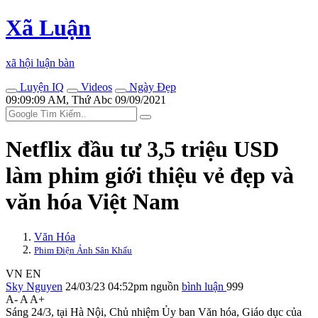
Xã Luận
xã hội luận bàn
Luyện IQ
Videos
Ngày Đẹp
09:09:09 AM, Thứ Abc 09/09/2021
Netflix đầu tư 3,5 triệu USD
làm phim giới thiệu vẻ đẹp và
văn hóa Việt Nam
Văn Hóa
Phim Điện Ảnh Sân Khấu
VN
EN
Sky Nguyen
24/03/23 04:52pm
nguồn
bình luận
999
A-
A
A+
Sáng 24/3, tại Hà Nội, Chủ nhiệm Ủy ban Văn hóa, Giáo dục của