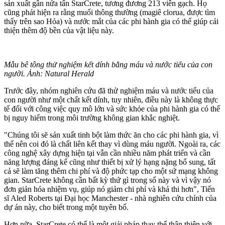
sản xuất gần nửa tấn StarCrete, tương đương 213 viên gạch. Họ
cũng phát hiện ra rằng muối thông thường (magiê clorua, được tìm
thấy trên sao Hỏa) và nước mắt của các phi hành gia có thể giúp cải
thiện thêm độ bền của vật liệu này.
Mẫu bê tông thử nghiệm kết dính bằng máu và nước tiểu của con
người. Ảnh: Natural Herald
Trước đây, nhóm nghiên cứu đã thử nghiệm máu và nước tiểu của
con người như một chất kết dính, tuy nhiên, điều này là không thực
tế đối với công việc quy mô lớn và sức khỏe của phi hành gia có thể
bị nguy hiểm trong môi trường không gian khắc nghiệt.
"Chúng tôi sẽ sản xuấ‌ּt tin‌ּh bột làm thức ăn cho các phi hành gia, vì
thế nên coi đó là chất liên kết thay vì dùng máu người. Ngoài ra, các
công nghệ xây dựng hiện tại vẫn cần nhiều năm phát triển và cần
năng lượng đáng kể cũng như thiết bị xử lý hạng nặng bổ sung, tất
cả sẽ làm tăng thêm chi phí và độ phức tạp cho một sứ mạng không
gian. StarCrete không cần bất kỳ thứ gì trong số này và vì vậy nó
đơn giản hóa nhiệm vụ, giúp nó giảm chi phí và khả thi hơn", Tiến
sĩ Aled Roberts tại Đại học Manchester - nhà nghiên cứu chính của
dự án này, cho biết trong một tuyên bố.
Hơn nữa, StarCrete có thể là một giải pháp thay thế thân thiện với