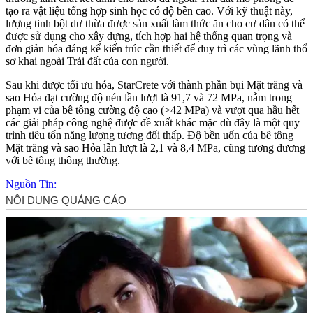
tạo ra vật liệu tổng hợp sinh học có độ bền cao. Với kỹ thuật này,
lượng tinh bột dư thừa được sản xuất làm thức ăn cho cư dân có thể
được sử dụng cho xây dựng, tích hợp hai hệ thống quan trọng và
đơn giản hóa đáng kể kiến trúc cần thiết để duy trì các vùng lãnh thổ
sơ khai ngoài Trái đất của con người.
Sau khi được tối ưu hóa, StarCrete với thành phần bụi Mặt trăng và
sao Hỏa đạt cường độ nén lần lượt là 91,7 và 72 MPa, nằm trong
phạm vi của bê tông cường độ cao (>42 MPa) và vượt qua hầu hết
các giải pháp công nghệ được đề xuất khác mặc dù đây là một quy
trình tiêu tốn năng lượng tương đối thấp. Độ bền uốn của bê tông
Mặt trăng và sao Hỏa lần lượt là 2,1 và 8,4 MPa, cũng tương đương
với bê tông thông thường.
Nguồn Tin: