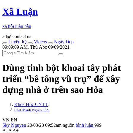
Xã Luận
xã hội luận bàn
ad@ contact us
Luyện IQ
Videos
Ngày Đẹp
09:09:09 AM, Thứ Abc 09/09/2021
Dùng tinh bột khoai tây phát
triển “bê tông vũ trụ” để xây
dựng nhà ở trên sao Hỏa
Khoa Học CNTT
Phát Minh Ngiên Cứu
VN
EN
Sky Nguyen
20/03/23 09:52am
nguồn
bình luận
999
A-
A
A+