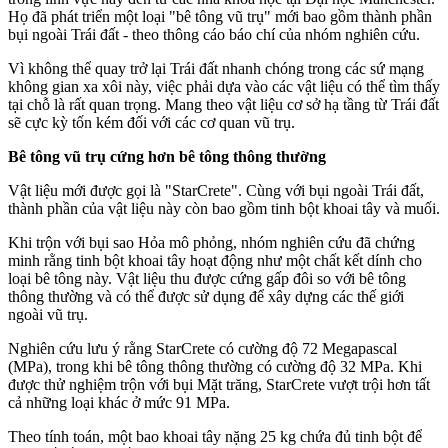
Họ đã phát triển một loại "bê tông vũ trụ" mới bao gồm thành phần
bụi ngoài Trái đất - theo thông cáo báo chí của nhóm nghiên cứu.
Vì không thể quay trở lại Trái đất nhanh chóng trong các sứ mạng
không gian xa xôi này, việc phải dựa vào các vật liệu có thể tìm thấy
tại chỗ là rất quan trọng. Mang theo vật liệu cơ sở hạ tầng từ Trái đất
sẽ cực kỳ tốn kém đối với các cơ quan vũ trụ.
Bê tông vũ trụ cứng hơn bê tông thông thường
Vật liệu mới được gọi là "StarCrete". Cùng với bụi ngoài Trái đất,
thành phần của vật liệu này còn bao gồm tinh bột khoai tây và muối.
Khi trộn với bụi sao Hỏa mô phỏng, nhóm nghiên cứu đã chứng
minh rằng tinh bột khoai tây hoạt động như một chất kết dính cho
loại bê tông này. Vật liệu thu được cứng gấp đôi so với bê tông
thông thường và có thể được sử dụng để xây dựng các thế giới
ngoài vũ trụ.
Nghiên cứu lưu ý rằng StarCrete có cường độ 72 Megapascal
(MPa), trong khi bê tông thông thường có cường độ 32 MPa. Khi
được thử nghiệm trộn với bụi Mặt trăng, StarCrete vượt trội hơn tất
cả những loại khác ở mức 91 MPa.
Theo tính toán, một bao khoai tây nặng 25 kg chứa đủ tinh bột để