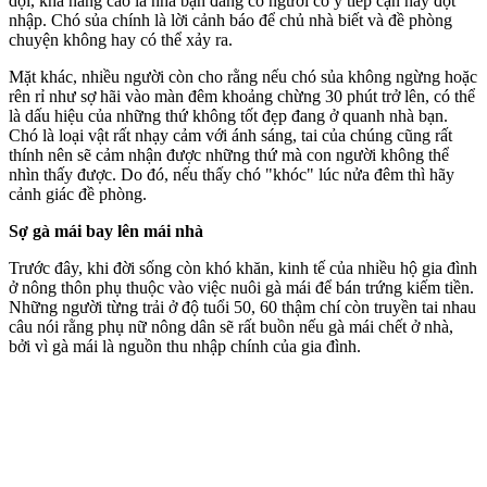
dội, khả năng cao là nhà bạn đang có người cố ý tiếp cận hay đột
nhập. Chó sủa chính là lời cảnh báo để chủ nhà biết và đề phòng
chuyện không hay có thể xảy ra.
Mặt khác, nhiều người còn cho rằng nếu chó sủa không ngừng hoặc
rên rỉ như sợ hãi vào màn đêm khoảng chừng 30 phút trở lên, có thể
là dấu hiệu của những thứ không tốt đẹp đang ở quanh nhà bạn.
Chó là loại vật rất nhạ‌y cả‌m với ánh sáng, tai của chúng cũng rất
thính nên sẽ cảm nhận được những thứ mà con người không thể
nhìn thấy được. Do đó, nếu thấy chó "khóc" lúc nửa đêm thì hãy
cảnh giác đề phòng.
Sợ gà mái bay lên mái nhà
Trước đây, khi đời sống còn khó khăn, kinh tế của nhiều hộ gia đình
ở nông thôn phụ thuộc vào việc nuôi gà mái để bán trứng kiếm tiền.
Những người từng trải ở độ tuổi 50, 60 thậm chí còn truyền tai nhau
câu nói rằng phụ nữ nông dân sẽ rất buồn nếu gà mái chết ở nhà,
bởi vì gà mái là nguồn thu nhập chính của gia đình.