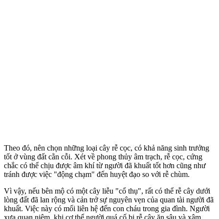
Theo đó, nên chọn những loại cây rễ cọc, có khả năng sinh trưởng
tốt ở vùng đất cằn cỗi. Xét về phong thủy âm trạch, rễ cọc, cứng
chắc có thể chịu được âm khí từ người đã khuất tốt hơn cũng như
tránh được việc "động chạm" đến huyệt đạo so với rễ chùm.
Vì vậy, nếu bên mộ có một cây liễu "cổ thụ", rất có thể rễ cây dưới
lòng đất đã lan rộng và cản trở sự nguyên vẹn của quan tài người đã
khuất. Việc này có mối liên hệ đến con cháu trong gia đình. Người
xưa quan niệm, khi cơ thể người quá cố bị rễ cây ăn sâu và xâm