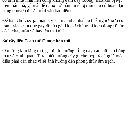
có tính nhút nhát nên cũng không dám bay xuống. Một khi bị kẹt
trên mái nhà, gà mái dễ dàng trở thành miếng mồi cho cú hoặc đại
bàng chuyên đi săn mồi vào ban đêm.
Để hạn chế việc gà mái bay lên mái nhà nhất có thể, người xưa còn
tránh việc cầm que gậy để lùa gà. Họ sợ chúng bị kích động sẽ tìm
cách chạy trốn và bay lên mái nhà.
Sợ cây liễu "cao tuổi" mọc bên mộ
Ở những khu lăng mộ, gia đình thường trồng cây xanh để tạo bóng
mát và cảnh quan. Tuy nhiên, trồng cây gì cho hợp lý cũng là một
điều phải cân nhắc vì sẽ ảnh hưởng đến phong thủy âm trạch.