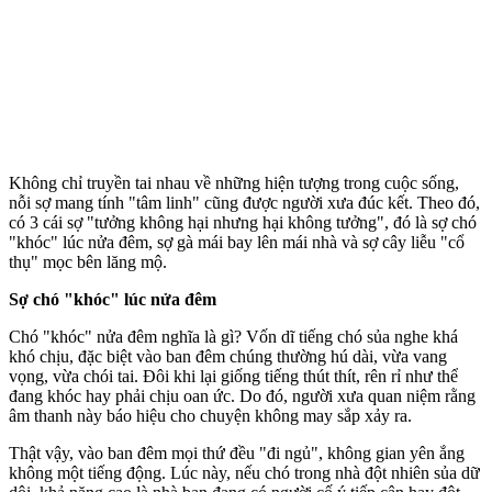
Không chỉ truyền tai nhau về những hiện tượng trong cuộc sống,
nỗi sợ mang tính "tâm linh" cũng được người xưa đúc kết. Theo đó,
có 3 cái sợ "tưởng không hại nhưng hại không tưởng", đó là sợ chó
"khóc" lúc nửa đêm, sợ gà mái bay lên mái nhà và sợ cây liễu "cổ
thụ" mọc bên lăng mộ.
Sợ chó "khóc" lúc nửa đêm
Chó "khóc" nửa đêm nghĩa là gì? Vốn dĩ tiếng chó sủa nghe khá
khó chịu, đặc biệt vào ban đêm chúng thường hú dài, vừa vang
vọng, vừa chói tai. Đôi khi lại giống tiếng thút thít, rên rỉ như thể
đang khóc hay phải chịu oan ức. Do đó, người xưa quan niệm rằng
âm thanh này báo hiệu cho chuyện không may sắp xảy ra.
Thật vậy, vào ban đêm mọi thứ đều "đi ngủ", không gian yên ắng
không một tiếng động. Lúc này, nếu chó trong nhà đột nhiên sủa dữ