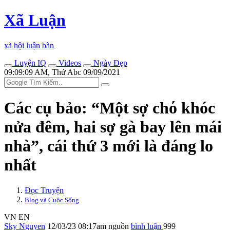
Xã Luận
xã hội luận bàn
Luyện IQ
Videos
Ngày Đẹp
09:09:09 AM, Thứ Abc 09/09/2021
Các cụ bảo: “Một sợ cһό khóc
nửa đêm, hai sợ gà bay lên mái
nhà”, cái thứ 3 mới là đáng lo
nhất
Đọc Truyện
Blog và Cuộc Sống
VN
EN
Sky Nguyen
12/03/23 08:17am
nguồn
bình luận
999