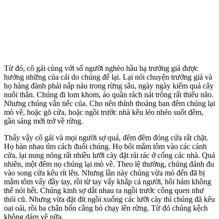
Từ đó, cô gái cùng với số người nghèo hầu hạ trưởng giả được
hưởng những của cải do chúng để lại. Lại nói chuyện trưởng giả và
họ hàng đành phải nấp náu trong rừng sâu, ngày ngày kiếm quả cây
nuôi thân. Chúng đi lom khom, áo quần rách nát trông rất thiểu não.
Nhưng chúng vẫn tiếc của. Cho nên thỉnh thoảng ban đêm chúng lại
mò về, hoặc gõ cửa, hoặc ngồi trước nhà kêu léo nhéo suốt đêm,
gần sáng mới trở về rừng.
Thấy vậy cô gái và mọi người sợ quá, đêm đêm đóng cửa rất chặt.
Họ bàn nhau tìm cách đuổi chúng. Họ bôi mắm tôm vào các cánh
cửa, lại nung nóng rất nhiều lưỡi cày đặt rải rác ở cổng các nhà. Quả
nhiên, một đêm nọ chúng lại mò về. Theo lệ thường, chúng đánh đu
vào song cửa kêu rít lên. Nhưng lần này chúng vừa mó đến đã bị
mắm tôm vấy đầy tay, rồi từ tay vấy khắp cả người, hôi hám không
thể nói hết. Chúng kinh sợ dắt nhau ra ngồi trước cổng quen như
thói cũ. Nhưng vừa đặt đít ngồi xuống các lưỡi cày thì chúng đã kêu
oai oái, rồi ba chân bốn cẳng bỏ chạy lên rừng. Từ đó chúng kệch
không dám về nữa.