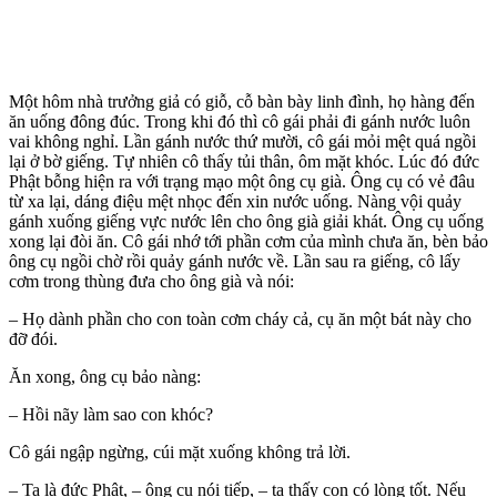
Một hôm nhà trưởng giả có giỗ, cỗ bàn bày linh đình, họ hàng đến
ăn uống đông đúc. Trong khi đó thì cô gái phải đi gánh nước luôn
vai không nghỉ. Lần gánh nước thứ mười, cô gái mỏi mệt quá ngồi
lại ở bờ giếng. Tự nhiên cô thấy tủi thân, ôm mặt khóc. Lúc đó đức
Phật bỗng hiện ra với trạng mạo một ông cụ già. Ông cụ có vẻ đâu
từ xa lại, dáng điệu mệt nhọc đến xin nước uống. Nàng vội quảy
gánh xuống giếng vực nước lên cho ông già giải khát. Ông cụ uống
xong lại đòi ăn. Cô gái nhớ tới phần cơm của mình chưa ăn, bèn bảo
ông cụ ngồi chờ rồi quảy gánh nước về. Lần sau ra giếng, cô lấy
cơm trong thùng đưa cho ông già và nói:
– Họ dành phần cho con toàn cơm cháy cả, cụ ăn một bát này cho
đỡ đói.
Ăn xong, ông cụ bảo nàng:
– Hồi nãy làm sao con khóc?
Cô gái ngập ngừng, cúi mặt xuống không trả lời.
– Ta là đức Phật, – ông cụ nói tiếp, – ta thấy con có lòng tốt. Nếu