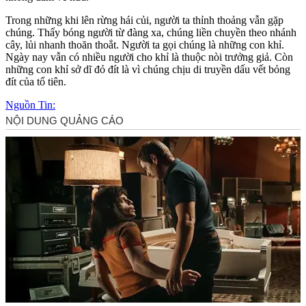
Trong những khi lên rừng hái củi, người ta thỉnh thoảng vẫn gặp
chúng. Thấy bóng người từ đàng xa, chúng liền chuyền theo nhánh
cây, lủi nhanh thoăn thoắt. Người ta gọi chúng là những con khỉ.
Ngày nay vẫn có nhiều người cho khỉ là thuộc nòi trưởng giả. Còn
những con khỉ sở dĩ đỏ đít là vì chúng chịu di truyền dấu vết bỏng
đít của tổ tiên.
Nguồn Tin: