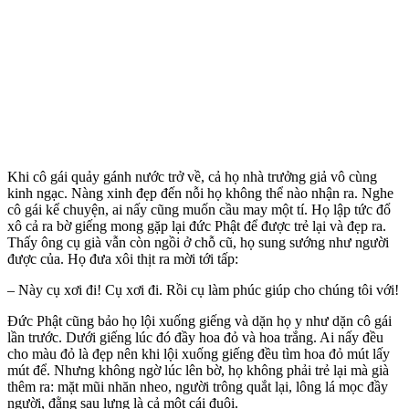
Khi cô gái quảy gánh nước trở về, cả họ nhà trưởng giả vô cùng
kinh ngạc. Nàng xinh đẹp đến nỗi họ không thể nào nhận ra. Nghe
cô gái kể chuyện, ai nấy cũng muốn cầu may một tí. Họ lập tức đổ
xô cả ra bờ giếng mong gặp lại đức Phật để được trẻ lại và đẹp ra.
Thấy ông cụ già vẫn còn ngồi ở chỗ cũ, họ sung sướng như người
được của. Họ đưa xôi thịt ra mời tới tấp:
– Này cụ xơi đi! Cụ xơi đi. Rồi cụ làm phúc giúp cho chúng tôi với!
Đức Phật cũng bảo họ lội xuống giếng và dặn họ y như dặn cô gái
lần trước. Dưới giếng lúc đó đầy hoa đỏ và hoa trắng. Ai nấy đều
cho màu đỏ là đẹp nên khi lội xuống giếng đều tìm hoa đỏ mút lấy
mút để. Nhưng không ngờ lúc lên bờ, họ không phải trẻ lại mà già
thêm ra: mặt mũi nhăn nheo, người trông quắt lại, lông lá mọc đầy
người, đằng sau lưng là cả một cái đuôi.