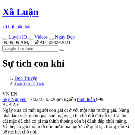
Xã Luận
xã hội luận bàn
Luyện IQ
Videos
Ngày Đẹp
09:09:09 AM, Thứ Abc 09/09/2021
Sự tích con khỉ
Đọc Truyện
Tuổi Thơ Cổ Tích
VN
EN
Sky Nguyen
17/02/23 03:26pm
nguồn
bình luận
999
A-
A
A+
Ngày xưa có một người con gái đi ở với một nhà trưởng giả. Nàng
phải làm việc quần quật suốt ngày, lại bị chủ đối đãi rất tệ. Cái ăn
cái mặc đã chả có gì mà thỉnh thoảng còn bị đánh đập chửi mắng.
Vì thế, cô gái tuổi mới đôi mươi mà người cứ quắt lại, trông xấu xí
bệ rạc hết chỗ nói.