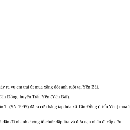
ảy ra vụ em trai út mua xăng đốt anh ruột tại Yên Bái.
 Tân Đồng, huyện Trấn Yên (Yên Bái).
n T. (SN 1995) đã ra cửa hàng tạp hóa xã Tân Đồng (Trấn Yên) mua 2 l
ời dân đã nhanh chóng tổ chức dập lửa và đưa nạn nhân đi cấp cứu.