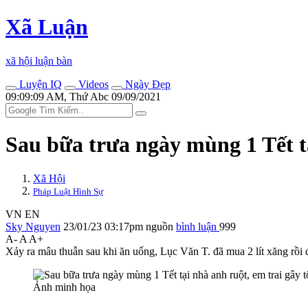
Xã Luận
xã hội luận bàn
Luyện IQ
Videos
Ngày Đẹp
09:09:09 AM, Thứ Abc 09/09/2021
Sau bữa trưa ngày mùng 1 Tết tại
Xã Hội
Pháp Luật Hình Sự
VN
EN
Sky Nguyen
23/01/23 03:17pm
nguồn
bình luận
999
A-
A
A+
Xảy ra mâu thuẫn sau khi ăn uống, Lục Văn T. đã mua 2 lít xăng rồi đ
Ảnh minh họa