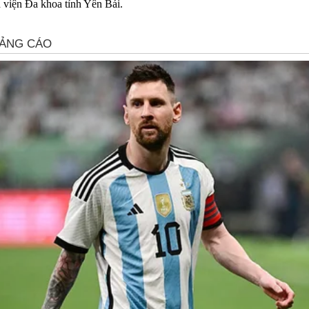
h viện Đa khoa tỉnh Yên Bái.