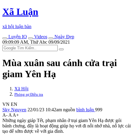
Xã Luận
xã hội luận bàn
Luyện IQ
Videos
Ngày Đẹp
09:09:09 AM, Thứ Abc 09/09/2021
Mùa xuân sau cánh cửa trại
giam Yên Hạ
Xã Hội
Phóng sự Điều tra
VN
EN
Sky Nguyen
22/01/23 10:42am
nguồn
bình luận
999
A-
A
A+
Những ngày giáp Tết, phạm nhân ở trại giam Yên Hạ được gói
bánh chưng, đây là hoạt động giúp họ vơi đi nỗi nhớ nhà, nỗ lực cải
tạo để sớm được về với gia đình.