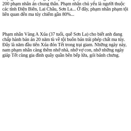
200 phạm nhân án chung thân. Phạm nhân chủ yếu là người thuộc
các tỉnh Điện Biên, Lai Châu, Sơn La... Ở đây, phạm nhân phạm tội
liên quan đến m‌a tú‌y chiếm gần 80%...
Phạm nhân Vàng A Xúa (37 tuổi, quê Sơn La) cho biết anh đang
chấp hành bản án 20 năm tù về tội buôn bán trái phép chất m‌a tú‌y.
Đây là năm đầu tiên Xúa đón Tết trong trại giam. Những ngày này,
nam phạm nhân càng thêm nhớ nhà, nhớ vợ con, nhớ những ngày
giáp Tết cùng gia đình quây quần bên bếp lửa, gói bánh chưng.