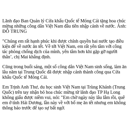
Lãnh đạo Ban Quản lý Cửa khẩu Quốc tế Móng Cái tặng hoa chúc
mừng những công dân Việt Nam đầu tiên nhập cảnh về nước. Ảnh:
ĐỖ TRUNG
"Chúng em rất hạnh phúc khi được chính quyền hai nước tạo điều
kiện để về nước ăn tết. Về tới Việt Nam, em rất yên tâm với công
tác phòng chống dịch của mình, yên tâm hơn khi gặp gỡ người
thân’, chị Mai khẳng định.
Cũng trong buổi sáng, một số công dân Việt Nam sinh sống, làm ăn
lâu năm tại Trung Quốc đã được nhập cảnh thành công qua Cửa
khẩu Quốc tế Móng Cái.
Em Trịnh Anh Thư, du học sinh Việt Nam tại Trùng Khánh (Trung
Quốc) trên tay nhận bó hoa chúc mừng từ lãnh đạo TP Hạ Long
không giấu được niềm vui, nói: "Em chờ ngày này lâu lắm rồi, quê
em ở tỉnh Hải Dương, lần này về với bố mẹ ăn tết nhưng em không
thông báo trước để tạo sự bất ngờ.