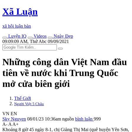
Xã Luận
xã hội luận bàn
Luyện IQ
Videos
Ngày Đẹp
09:09:09 AM, Thứ Abc 09/09/2021
Những công dân Việt Nam đầu
tiên về nước khi Trung Quốc
mở cửa biên giới
Thế Giới
Người Việt 5 Châu
VN
EN
Sky Nguyen
08/01/23 10:36am
nguồn
bình luận
999
A-
A
A+
Khoảng 8 giờ 45 ngày 8-1, chị Giàng Thị Mai (quê huyện Yên Sơn,