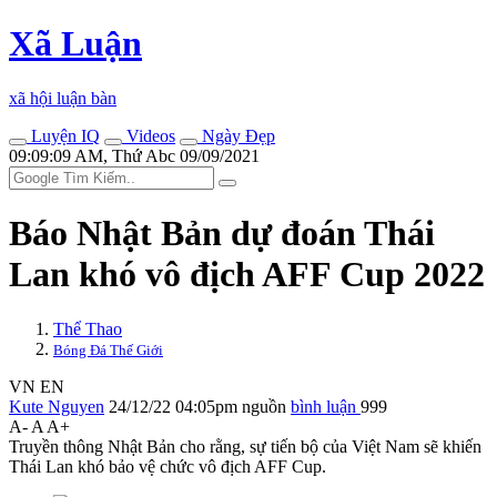
Xã Luận
xã hội luận bàn
Luyện IQ
Videos
Ngày Đẹp
09:09:09 AM, Thứ Abc 09/09/2021
Báo Nhật Bản dự đoán Thái
Lan khó vô địch AFF Cup 2022
Thể Thao
Bóng Đá Thế Giới
VN
EN
Kute Nguyen
24/12/22 04:05pm
nguồn
bình luận
999
A-
A
A+
Truyền thông Nhật Bản cho rằng, sự tiến bộ của Việt Nam sẽ khiến
Thái Lan khó bảo vệ chức vô địch AFF Cup.