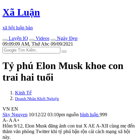
Xã Luận
xã hội luận bàn
Luyện IQ
Videos
Ngày Đẹp
09:09:09 AM, Thứ Abc 09/09/2021
Tỷ phú Elon Musk khoe con
trai hai tuổi
Kinh Tế
Doanh Nhân Khởi Nghiệp
VN
EN
Sky Nguyen
10/12/22 03:10pm
nguồn
bình luận
999
A-
A
A+
Hôm 9/12, Elon Musk đăng ảnh con trai X AE A-XII cùng mẹ đến
thăm văn phòng Twitter khi tỷ phú bận rộn cải cách mạng xã hội
này.