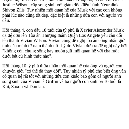
Justine Wilson, cặp song sinh với giám đốc điều hành Neuralink
Shivon Zilis. Tuy nhiên mối quan hệ của Musk với các con không
phải lúc nào cũng tốt đẹp, đặc biệt là những đứa con với người vợ
đầu.
Hồi tháng 4, con đầu 1‌8 tuổ‌i của tỷ phú là Xavier Alexander Musk
đã đệ đơn lên Tòa án Thượng thẩm Quận Los Angele yêu cầu đổi
tên thành Vivian Wilson. Vivian cũng đề nghị tòa án công nhận giới
tính của mình từ nam thành nữ. Lý do Vivian đưa ra đề nghị này bởi
"không còn chung sống hay muốn giữ mối quan hệ với cha ruột
dưới bất cứ hình thức nào".
Hồi tháng 10 tỷ phú thừa nhận mối quan hệ của ông và người con
chuyển giới "có thể đã thay đổi". Tuy nhiên tỷ phú cho biết ông vẫn
có quan hệ rất tốt với những đứa con khác bao gồm cả người anh
song sinh của Vivian là Griffin và ba người con sinh ba 16 tuổi là
Kai, Saxon và Damian.