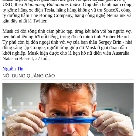
USD, theo
Bloomberg Billionaires Index
. Ông điều hành năm công
ty gồm: hãng xe điện Tesla, hãng hàng không vũ trụ SpaceX, công
ty đường hầm The Boring Company, hãng công nghệ Neuralink và
gần đây nhất là Twitter.
Musk có đời sống tình cảm phức tạp, từng kết hôn với ba người vợ,
hẹn hò nhiều người nổi tiếng, trong đó có minh tinh Amber Heard.
Tỷ phú còn bị đồn ngoại tình với vợ của bạn thân Sergey Brin - nhà
đồng sáng lập Google, người từng giúp đỡ Musk ở giai đoạn đầu
khởi nghiệp. Musk hiện được cho là hẹn hò nữ diễn viên Australia
Natasha Bassett, 27 tuổi.
Nguồn Tin: