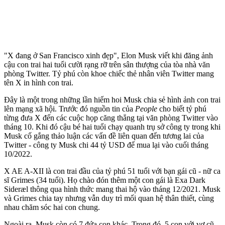
"X đang ở San Francisco xinh đẹp", Elon Musk viết khi đăng ảnh
cậu con trai hai tuổi cười rạng rỡ trên sân thượng của tòa nhà văn
phòng Twitter. Tỷ phú còn khoe chiếc thẻ nhân viên Twitter mang
tên X in hình con trai.
Đây là một trong những lần hiếm hoi Musk chia sẻ hình ảnh con trai
lên mạng xã hội. Trước đó nguồn tin của
People
cho biết tỷ phú
từng đưa X đến các cuộc họp căng thẳng tại văn phòng Twitter vào
tháng 10. Khi đó cậu bé hai tuổi chạy quanh trụ sở công ty trong khi
Musk cố gắng thảo luận các vấn đề liên quan đến tương lai của
Twitter - công ty Musk chi 44 tỷ USD để mua lại vào cuối tháng
10/2022.
X AE A-XII là con trai đầu của tỷ phú 51 tuổi với bạn gái cũ - nữ ca
sĩ Grimes (34 tuổi). Họ chào đón thêm một con gái là Exa Dark
Sideræl thông qua hình thức mang thai hộ vào tháng 12/2021. Musk
và Grimes chia tay nhưng vẫn duy trì mối quan hệ thân thiết, cùng
nhau chăm sóc hai con chung.
Ngoài ra, Musk còn có 7 đứa con khác. Trong đó, 5 con với vợ cũ