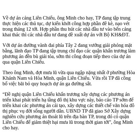
Về dự án cảng Liên Chiểu, ông Minh cho hay, TP đang tập trung
thực hiện các thủ tục, dự kiến khởi công hợp phần đê kè, nạo vét
trong tháng 12 tới. Hợp phần thu hút các nhà đầu tư vào bến cảng
khai thác thì các nhà đầu tư đang đề xuất dự án với Bộ KH&ĐT.
Với dự án đường vành đai phía Tây 2 đang vướng giải phóng mặt
bằng, lãnh đạo TP đang tập trung chỉ đạo các quận khẩn trương làm
phương án đền bù giải tỏa, sớm thi công đoạn tiếp theo của dự án
qua quận Liên Chiểu.
Theo ông Minh, đợt mưa lũ vừa qua ngập nặng nhất ở phường Hòa
Khánh Nam và Hòa Minh, quận Liên Chiểu. Vừa rồi TP đã công
bố việc bãi bỏ quy hoạch dự án ga đường sắt.
“Đề nghị quận Liên Chiểu khẩn trương xây dựng các phương án
triển khai phát triển hạ tầng đô thị khu vực này, báo cáo TP sớm để
triển khai các phương án cải tạo, xây dựng các thiết chế văn hóa đô
thị phục vụ đời sống người dân. UBND TP đã giao Sở Xây dựng
nghiên cứu phương án thoát lũ trên địa bàn TP, trong đó có quận
Liên Chiểu để giảm thiệt hại mưa lũ trong thời gian tới”, ông Minh
cho hay.