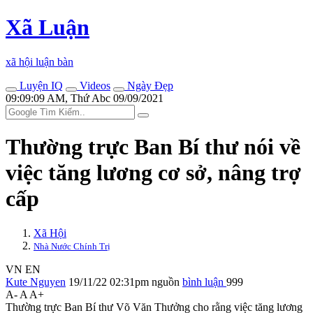
Xã Luận
xã hội luận bàn
Luyện IQ
Videos
Ngày Đẹp
09:09:09 AM, Thứ Abc 09/09/2021
Thường trực Ban Bí thư nói về
việc tăng lương cơ sở, nâng trợ
cấp
Xã Hội
Nhà Nước Chính Trị
VN
EN
Kute Nguyen
19/11/22 02:31pm
nguồn
bình luận
999
A-
A
A+
Thường trực Ban Bí thư Võ Văn Thưởng cho rằng việc tăng lương