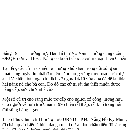
Sáng 19-11, Thường trực Ban Bí thư Võ Văn Thưởng cùng đoàn
ĐBQH đơn vị TP Đà Nẵng có buổi tiếp xúc cử tri quận Liên Chiểu.
Tại đây, các cử tri đã nêu ra những khó khăn trong đời sống sinh
hoạt hàng ngày do phải ở nhiều năm trong vùng quy hoạch các dự
án. Đặc biệt, trận ngập lụt lịch sử ngày 14-10 vừa qua đã để lại thiệt
hại nặng nề cho bà con. Do đó các cử tri rất tha thiết muốn được
nâng cấp, sửa chữa nhà cửa.
Một số cử tri cho rằng mức trợ cấp cho người có công, lương hưu
cho người về hưu trước năm 1995 hiện rất thấp, rất khó trang trải
đời sống hàng ngày.
Theo Phó Chủ tịch Thường trực UBND TP Đà Nẵng Hồ Kỳ Minh,
địa bàn quận Liên Chiểu đang có hai dự án lớn chậm tiến độ là cảng
Liên Chiểu và đường vành đai phía Tây 2.