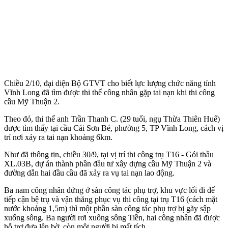
Chiều 2/10, đại diện Bộ GTVT cho biết lực lượng chức năng tỉnh
Vĩnh Long đã tìm được th‌i th‌ể công nhân gặp tai nạn khi thi công
cầu Mỹ Thuận 2.
Theo đó, th‌i th‌ể anh Trần Thanh C. (29 tuổi, ngụ Thừa Thiên Huế)
được tìm thấy tại cầu Cái Sơn Bé, phường 5, TP Vĩnh Long, cách vị
trí nơi xảy ra tai nạn khoảng 6km.
Như đã thông tin, chiều 30/9, tại vị trí thi công trụ T16 - Gói thầu
XL.03B, dự án thành phần đầu tư xây dựng cầu Mỹ Thuận 2 và
đường dẫn hai đầu cầu đã xảy ra vụ tai nạn lao động.
Ba nam công nhân đứng ở sàn công tác phụ trợ, khu vực lối đi để
tiếp cận bệ trụ và vận thăng phục vụ thi công tại trụ T16 (cách mặt
nước khoảng 1,5m) thì một phần sàn công tác phụ trợ bị gãy sập
xuống sông. Ba người rơi xuống sông Tiền, hai công nhân đã được
hỗ trợ đưa lên bờ, còn một người bị mất tích.