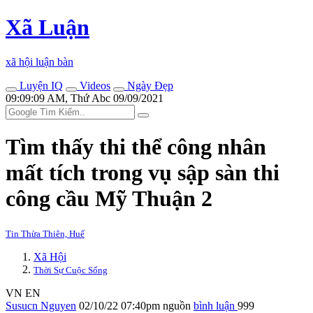
Xã Luận
xã hội luận bàn
Luyện IQ
Videos
Ngày Đẹp
09:09:09 AM, Thứ Abc 09/09/2021
Tìm thấy th‌i th‌ể công nhân
mất tích trong vụ sập sàn thi
công cầu Mỹ Thuận 2
Tin Thừa Thiên, Huế
Xã Hội
Thời Sự Cuộc Sống
VN
EN
Susucn Nguyen
02/10/22 07:40pm
nguồn
bình luận
999