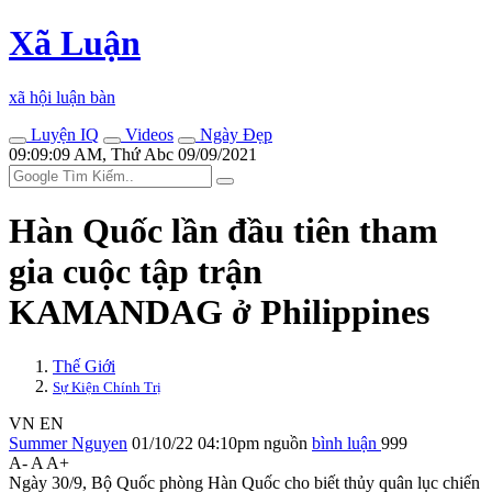
Xã Luận
xã hội luận bàn
Luyện IQ
Videos
Ngày Đẹp
09:09:09 AM, Thứ Abc 09/09/2021
Hàn Quốc lần đầu tiên tham
gia cuộc tập trận
KAMANDAG ở Philippines
Thế Giới
Sự Kiện Chính Trị
VN
EN
Summer Nguyen
01/10/22 04:10pm
nguồn
bình luận
999
A-
A
A+
Ngày 30/9, Bộ Quốc phòng Hàn Quốc cho biết thủy quân lục chiến