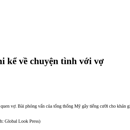
 kể về chu‌yện tìn‌h với vợ
quen vợ. Bài phỏng vấn của tổng thống Mỹ gây tiếng cười cho khán g
h: Global Look Press)