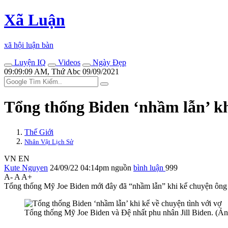
Xã Luận
xã hội luận bàn
Luyện IQ
Videos
Ngày Đẹp
09:09:09 AM, Thứ Abc 09/09/2021
Tổng thống Biden ‘nhầm lẫn’ khi
Thế Giới
Nhân Vật Lịch Sử
VN
EN
Kute Nguyen
24/09/22 04:14pm
nguồn
bình luận
999
A-
A
A+
Tổng thống Mỹ Joe Biden mới đây đã “nhầm lẫn” khi kể chuyện ông 
Tổng thống Mỹ Joe Biden và Đệ nhất phu nhân Jill Biden. (Ản