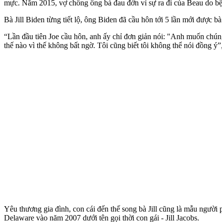
mực. Năm 2015, vợ chồng ông bà đau đớn vì sự ra đi của Beau do bệ
Bà Jill Biden từng tiết lộ, ông Biden đã cầu hôn tới 5 lần mới được b
“Lần đầu tiên Joe cầu hôn, anh ấy chỉ đơn giản nói: "Anh muốn chúng
thế nào vì thế không bất ngờ. Tôi cũng biết tôi không thể nói đồng ý”, 
Yêu thương gia đình, con cái đến thế song bà Jill cũng là mẫu người 
Delaware vào năm 2007 dưới tên gọi thời con gái - Jill Jacobs.