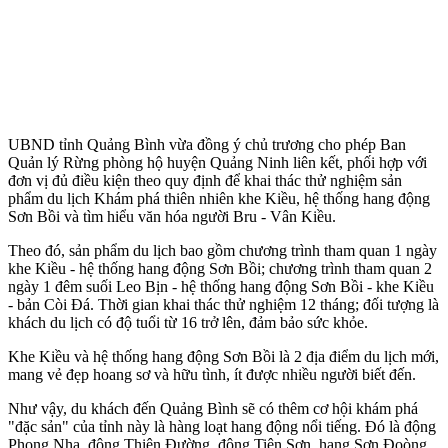
UBND tỉnh Quảng Bình vừa đồng ý chủ trương cho phép Ban
Quản lý Rừng phòng hộ huyện Quảng Ninh liên kết, phối hợp với
đơn vị đủ điều kiện theo quy định để khai thác thử nghiệm sản
phẩm du lịch Khám phá thiên nhiên khe Kiều, hệ thống hang động
Sơn Bồi và tìm hiểu văn hóa người Bru - Vân Kiều.
Theo đó, sản phẩm du lịch bao gồm chương trình tham quan 1 ngày
khe Kiều - hệ thống hang động Sơn Bồi; chương trình tham quan 2
ngày 1 đêm suối Leo Bịn - hệ thống hang động Sơn Bồi - khe Kiều
- bản Còi Đá. Thời gian khai thác thử nghiệm 12 tháng; đối tượng là
khách du lịch có độ tuổi từ 16 trở lên, đảm bảo sức khỏe.
Khe Kiều và hệ thống hang động Sơn Bồi là 2 địa điểm du lịch mới,
mang vẻ đẹp hoang sơ và hữu tình, ít được nhiều người biết đến.
Như vậy, du khách đến Quảng Bình sẽ có thêm cơ hội khám phá
"đặc sản" của tỉnh này là hàng loạt hang động nổi tiếng. Đó là động
Phong Nha, động Thiên Đường, động Tiên Sơn, hang Sơn Đoòng,