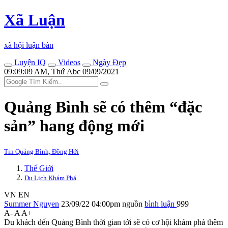
Xã Luận
xã hội luận bàn
Luyện IQ
Videos
Ngày Đẹp
09:09:09 AM, Thứ Abc 09/09/2021
Quảng Bình sẽ có thêm “đặc
sản” hang động mới
Tin Quảng Bình, Đồng Hới
Thế Giới
Du Lịch Khám Phá
VN
EN
Summer Nguyen
23/09/22 04:00pm
nguồn
bình luận
999
A-
A
A+
Du khách đến Quảng Bình thời gian tới sẽ có cơ hội khám phá thêm