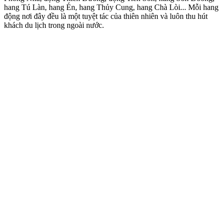
hang Tú Làn, hang Én, hang Thủy Cung, hang Chà Lòi... Mỗi hang
động nơi đây đều là một tuyệt tác của thiên nhiên và luôn thu hút
khách du lịch trong ngoài nước.