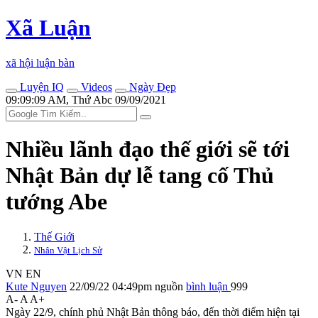
Xã Luận
xã hội luận bàn
Luyện IQ
Videos
Ngày Đẹp
09:09:09 AM, Thứ Abc 09/09/2021
Nhiều lãnh đạo thế giới sẽ tới
Nhật Bản dự lễ tang cố Thủ
tướng Abe
Thế Giới
Nhân Vật Lịch Sử
VN
EN
Kute Nguyen
22/09/22 04:49pm
nguồn
bình luận
999
A-
A
A+
Ngày 22/9, chính phủ Nhật Bản thông báo, đến thời điểm hiện tại