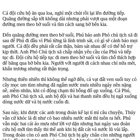
Cả đội cứu hộ ăn qua loa, nghỉ một chút rồi lại lên đường tiếp.
Quãng đường sắp tới không dài nhưng phải vượt qua một đoạn
đường men theo bờ suối và tìm cách sang bờ bên kia.
Đến quãng đường men theo bờ suối, Phú bảo anh Phó chủ tịch xã đi
sau để Phú đi đầu vì Phú từng là lính trinh sát, có gì sẽ cảnh bảo mọi
người. Cả đội đều phải rất cẩn thận, bám sát nhau để có thể hỗ trợ
kịp thời. Anh Phó Chủ tịch xã chấp nhận yêu cầu của Phú và tiếp
tục đi. Đội cứu hộ tiếp tục đi men theo bờ suối và tìm chỗ thích hợp
để băng qua bờ bên kia. Người với người đi cách nhau chỉ nửa mét,
khẩn trương nhưng rất thận trọng.
Nhưng thiên nhiên thì không thể ngờ đến, cả vạt đất ven suối tuy có
cây mọc um tùm nhưng đã ngấm nước mưa nhiều ngày nên nặng
nề, mềm nhũn, khi có động chạm thì bỗng đổ ụp xuống. Cả Phú,
anh Phó Chủ tịch xã, anh bộ đội và hai thanh niên đều bị ngã xuống
dòng nước dữ và bị nước cuốn đi.
Sau này, khi được các anh trong đoàn kể lại tỉ mỉ câu chuyện, Thúy
vẫn cứ khóc lả đi như có bao nhiêu nước mắt thì tuôn ra hết. Phú
vẫn mặc hai cái áo mưa như lời vợ dặn nhưng hai ngày sau đoàn
cứu hộ mới tìm thấy th‌i th‌ể anh khi bị đất cát và nước lũ vùi lấp.
Trong đoàn còn có anh Phó Chủ tịch bị gãy chân còn những người