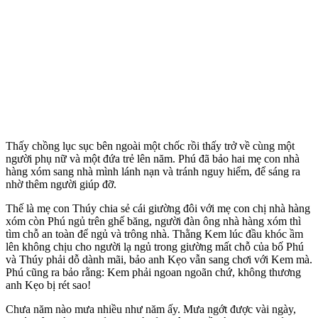
Thấy chồng lục sục bên ngoài một chốc rồi thấy trở về cùng một
người phụ nữ và một đứa trẻ lên năm. Phú đã bảo hai mẹ con nhà
hàng xóm sang nhà mình lánh nạn và tránh nguy hiểm, để sáng ra
nhờ thêm người giúp đỡ.
Thế là mẹ con Thúy chia sẻ cái giường đôi với mẹ con chị nhà hàng
xóm còn Phú ngủ trên ghế băng, người đàn ông nhà hàng xóm thì
tìm chỗ an toàn để ngủ và trông nhà. Thằng Kem lúc đầu khóc ầm
lên không chịu cho người lạ ngủ trong giường mất chỗ của bố Phú
và Thúy phải dỗ dành mãi, bảo anh Kẹo vẫn sang chơi với Kem mà.
Phú cũng ra bảo rằng: Kem phải ngoan ngoãn chứ, không thương
anh Kẹo bị rét sao!
Chưa năm nào mưa nhiều như năm ấy. Mưa ngớt được vài ngày,