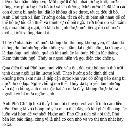
niên nữa nhận nhiệm vụ. Mỗi người được phát lương khô, nước
uống, các phương tiện hỗ trợ và lên đường. Mưa nước lũ đã làm các
con đường bị ngập lụt, đất lở không đi xe được, tất cả đều đi bộ.
Anh Chủ tịch xã làm Trưởng đoàn, tất cả đều đi bám sát nhau để có
thể hỗ trợ lúc cần thiết và tránh sự cố bất ngờ. Trời hôm đó vẫn xám
xịt, mưa không ngớt, có khi chỉ tạnh được nửa tiếng rồi cơn mưa
mới lại trút xuống dào dạt.
Thúy ở nhà thấy trời mưa không dứt thì lòng không yên, đã dặn dò
chồng đủ thứ nhưng vẫn không yên tâm, lại nghĩ chồng là Công an,
là đàn ông, nói nhiều quá có khi anh ấy lại bực. Nhân lúc thằng
Kem thiu thiu ngủ, Thúy ra ngoài hiên và gọi điện cho chồng.
Qua điện thoại Phú bảo, mọi việc vẫn ổn, đội cứu hộ tranh thủ trời
tạnh đang ngồi lại ăn lương khô. Theo hướng xác định thì chỉ
khoảng hơn 1km nữa là tiếp cận được khu vực có đồng bào đang bị
nước lũ cô lập. Nghe chồng nói thế, Thúy đã tạm yên tâm nhưng
vẫn dặn chồng, anh nhớ mặc hai áo mưa đấy, không được bỏ ra
ngoài kẻo bị mưa ngấm lạnh.
Anh Phó Chủ tịch xã thấy Phú nói chuyện với vợ rất tình cảm liền
trêu. Đúng là vợ chồng trẻ yêu nhau thật đấy, có khi phải đi công tác
luôn vài hôm để vợ nhớ. Nghe anh Phó Chủ tịch xã nói thế, Phú
bẽn lẽn bảo rằng, cũng vì là nhà có con nhỏ và vợ thì tính nhát hay
lo xa.