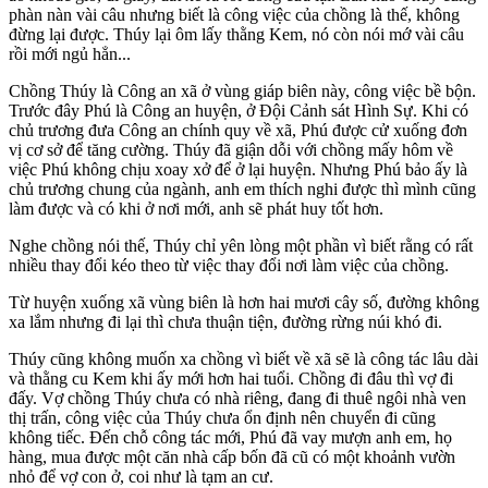
phàn nàn vài câu nhưng biết là công việc của chồng là thế, không
đừng lại được. Thúy lại ôm lấy thằng Kem, nó còn nói mớ vài câu
rồi mới ngủ hẳn...
Chồng Thúy là Công an xã ở vùng giáp biên này, công việc bề bộn.
Trước đây Phú là Công an huyện, ở Đội Cảnh sát Hình Sự. Khi có
chủ trương đưa Công an chính quy về xã, Phú được cử xuống đơn
vị cơ sở để tăng cường. Thúy đã giận dỗi với chồng mấy hôm về
việc Phú không chịu xoay xở để ở lại huyện. Nhưng Phú bảo ấy là
chủ trương chung của ngành, anh em thích nghi được thì mình cũng
làm được và có khi ở nơi mới, anh sẽ phát huy tốt hơn.
Nghe chồng nói thế, Thúy chỉ yên lòng một phần vì biết rằng có rất
nhiều thay đổi kéo theo từ việc thay đổi nơi làm việc của chồng.
Từ huyện xuống xã vùng biên là hơn hai mươi cây số, đường không
xa lắm nhưng đi lại thì chưa thuận tiện, đường rừng núi khó đi.
Thúy cũng không muốn xa chồng vì biết về xã sẽ là công tác lâu dài
và thằng cu Kem khi ấy mới hơn hai tuổi. Chồng đi đâu thì vợ đi
đấy. Vợ chồng Thúy chưa có nhà riêng, đang đi thuê ngôi nhà ven
thị trấn, công việc của Thúy chưa ổn định nên chuyển đi cũng
không tiếc. Đến chỗ công tác mới, Phú đã vay mượn anh em, họ
hàng, mua được một căn nhà cấp bốn đã cũ có một khoảnh vườn
nhỏ để vợ con ở, coi như là tạm an cư.