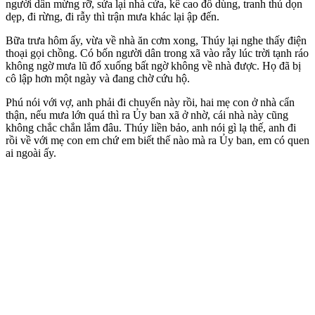
người dân mừng rỡ, sửa lại nhà cửa, kê cao đồ dùng, tranh thủ dọn
dẹp, đi rừng, đi rẫy thì trận mưa khác lại ập đến.
Bữa trưa hôm ấy, vừa về nhà ăn cơm xong, Thúy lại nghe thấy điện
thoại gọi chồng. Có bốn người dân trong xã vào rẫy lúc trời tạnh ráo
không ngờ mưa lũ đổ xuống bất ngờ không về nhà được. Họ đã bị
cô lập hơn một ngày và đang chờ cứu hộ.
Phú nói với vợ, anh phải đi chuyến này rồi, hai mẹ con ở nhà cẩn
thận, nếu mưa lớn quá thì ra Ủy ban xã ở nhờ, cái nhà này cũng
không chắc chắn lắm đâu. Thúy liền bảo, anh nói gì lạ thế, anh đi
rồi về với mẹ con em chứ em biết thế nào mà ra Ủy ban, em có quen
ai ngoài ấy.