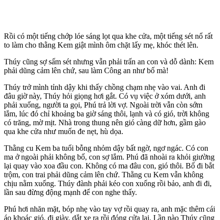
Rồi có một tiếng chớp lóe sáng lọt qua khe cửa, một tiếng sét nổ rất
to làm cho thằng Kem giật mình ôm chặt lấy mẹ, khóc thét lên.
Thúy cũng sợ sấm sét nhưng vẫn phải trấn an con và dỗ dành: Kem
phải dũng cảm lên chứ, sau làm Công an như bố mà!
Thúy trở mình tỉnh dậy khi thấy chồng chạm nhẹ vào vai. Anh đi
đâu giờ này, Thúy hỏi giọng hơi gắt. Có vụ việc ở xóm dưới, anh
phải xuống, người ta gọi, Phú trả lời vợ. Ngoài trời vẫn còn sớm
lắm, lúc đó chỉ khoảng ba giờ sáng thôi, lạnh và có gió, trời không
có trăng, mờ mịt. Nhà trong thung nên gió càng dữ hơn, gầm gào
qua khe cửa như muốn đe nẹt, hù dọa.
Thằng cu Kem ba tuổi bỗng nhỏm dậy bất ngờ, ngơ ngác. Có con
ma ở ngoài phải không bố, con sợ lắm. Phú đã nhoài ra khỏi giường
lại quay vào xoa đầu con. Không có ma đâu con, gió thôi. Bố đi bắt
trộm, con trai phải dũng cảm lên chứ. Thằng cu Kem vẫn không
chịu nằm xuống. Thúy đành phải kéo con xuống rồi bảo, anh đi đi,
lần sau đừng động mạnh để con nghe thấy.
Phú hơi nhăn mặt, bóp nhẹ vào tay vợ rồi quay ra, anh mặc thêm cái
áo khoác gió, đi giày, dắt xe ra rồi đóng cửa lại. Lần nào Thúy cũng