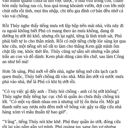
vẫn loanh quanh chưa đi tìm việc được, ở nhà vừa trông con, chăm
bón mấy luống rau cỏ, hoa quả trong khoảnh vườn, đợi con lớn một
chút nữa rồi tính, mọi thu nhập, chi tiêu gia đình cơ bản đều nhờ cả
vào vai chồng.
Rồi Thúy nghe thấy tiếng mưa rơi lộp bộp trên mái nhà, vừa nãy đi
ra ngoài không biết Phú có mang theo áo mưa không, đang đi
đường bị ướt thì khổ, nhưng rồi lại nghĩ, từng là lính trinh sát, Phú
phải biết tự lo cho thân mình. Rồi có một tiếng chớp lóe sáng lọt qua
khe cửa, một tiếng sét nổ rất to làm cho thằng Kem giật mình ôm
chặt lấy mẹ, khóc thét lên. Thúy cũng sợ sấm sét nhưng vẫn phải
trấn an con và dỗ dành: Kem phải dũng cảm lên chứ, sau làm Công
an như bố mà!
Hơn 5h sáng, Phú mới về đến nhà, nghe tiếng mở cửa lạch cạch
quen thuộc, Thúy biết chồng đã vào nhà. Mùi ẩm ướt và nước mưa
phả vào nhà, thế là Phú có khi bị ướt rồi.
"Có vụ việc gì đấy anh - Thúy hỏi chồng - anh có bị ướt không".
Thúy nghe thấy tiếng lục cục chỗ tủ quần áo chưa thấy chồng trả
lời. "Có một vụ đánh nhau em à nhưng xử lý ổn thỏa rồi. Một gã
thanh niên say rượu nửa đêm mới về bỗng vác gậy ra đập cửa nhà
hàng xóm vì mâu thuẫn từ bao giờ".
"Vâng", tiếng Thúy nói khe khẽ. Phú thay quần áo ướt, đóng cửa
rồi lại vào nằm gần vợ mình. Phú quàng tay sang ôm vợ nhưng