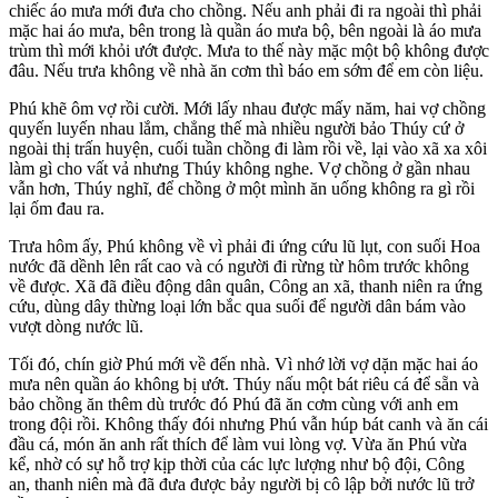
chiếc áo mưa mới đưa cho chồng. Nếu anh phải đi ra ngoài thì phải
mặc hai áo mưa, bên trong là quần áo mưa bộ, bên ngoài là áo mưa
trùm thì mới khỏi ướt được. Mưa to thế này mặc một bộ không được
đâu. Nếu trưa không về nhà ăn cơm thì báo em sớm để em còn liệu.
Phú khẽ ôm vợ rồi cười. Mới lấy nhau được mấy năm, hai vợ chồng
quyến luyến nhau lắm, chẳng thế mà nhiều người bảo Thúy cứ ở
ngoài thị trấn huyện, cuối tuần chồng đi làm rồi về, lại vào xã xa xôi
làm gì cho vất vả nhưng Thúy không nghe. Vợ chồng ở gần nhau
vẫn hơn, Thúy nghĩ, để chồng ở một mình ăn uống không ra gì rồi
lại ốm đau ra.
Trưa hôm ấy, Phú không về vì phải đi ứng cứu lũ lụt, con suối Hoa
nước đã dềnh lên rất cao và có người đi rừng từ hôm trước không
về được. Xã đã điều động dân quân, Công an xã, thanh niên ra ứng
cứu, dùng dây thừng loại lớn bắc qua suối để người dân bám vào
vượt dòng nước lũ.
Tối đó, chín giờ Phú mới về đến nhà. Vì nhớ lời vợ dặn mặc hai áo
mưa nên quần áo không bị ướt. Thúy nấu một bát riêu cá để sẵn và
bảo chồng ăn thêm dù trước đó Phú đã ăn cơm cùng với anh em
trong đội rồi. Không thấy đói nhưng Phú vẫn húp bát canh và ăn cái
đầu cá, món ăn anh rất thích để làm vui lòng vợ. Vừa ăn Phú vừa
kể, nhờ có sự hỗ trợ kịp thời của các lực lượng như bộ đội, Công
an, thanh niên mà đã đưa được bảy người bị cô lập bởi nước lũ trở