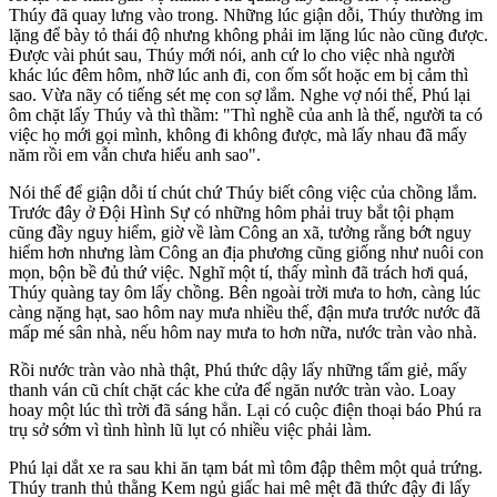
Thúy đã quay lưng vào trong. Những lúc giận dỗi, Thúy thường im
lặng để bày tỏ thái độ nhưng không phải im lặng lúc nào cũng được.
Được vài phút sau, Thúy mới nói, anh cứ lo cho việc nhà người
khác lúc đêm hôm, nhỡ lúc anh đi, con ốm sốt hoặc em bị cảm thì
sao. Vừa nãy có tiếng sét mẹ con sợ lắm. Nghe vợ nói thế, Phú lại
ôm chặt lấy Thúy và thì thầm: "Thì nghề của anh là thế, người ta có
việc họ mới gọi mình, không đi không được, mà lấy nhau đã mấy
năm rồi em vẫn chưa hiểu anh sao".
Nói thế để giận dỗi tí chút chứ Thúy biết công việc của chồng lắm.
Trước đây ở Đội Hình Sự có những hôm phải truy bắt tội phạm
cũng đầy nguy hiểm, giờ về làm Công an xã, tưởng rằng bớt nguy
hiểm hơn nhưng làm Công an địa phương cũng giống như nuôi con
mọn, bộn bề đủ thứ việc. Nghĩ một tí, thấy mình đã trách hơi quá,
Thúy quàng tay ôm lấy chồng. Bên ngoài trời mưa to hơn, càng lúc
càng nặng hạt, sao hôm nay mưa nhiều thế, đận mưa trước nước đã
mấp mé sân nhà, nếu hôm nay mưa to hơn nữa, nước tràn vào nhà.
Rồi nước tràn vào nhà thật, Phú thức dậy lấy những tấm giẻ, mấy
thanh ván cũ chít chặt các khe cửa để ngăn nước tràn vào. Loay
hoay một lúc thì trời đã sáng hẳn. Lại có cuộc điện thoại báo Phú ra
trụ sở sớm vì tình hình lũ lụt có nhiều việc phải làm.
Phú lại dắt xe ra sau khi ăn tạm bát mì tôm đập thêm một quả trứng.
Thúy tranh thủ thằng Kem ngủ giấc hai mê mệt đã thức đậy đi lấy