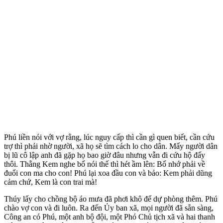
Phú liền nói với vợ rằng, lúc nguy cấp thì cần gì quen biết, cần cứu
trợ thì phải nhờ người, xã họ sẽ tìm cách lo cho dân. Mấy người dân
bị lũ cô lập anh đã gặp họ bao giờ đâu nhưng vẫn đi cứu hộ đấy
thôi. Thằng Kem nghe bố nói thế thì hét ầm lên: Bố nhớ phải về
đuổi con ma cho con! Phú lại xoa đầu con và bảo: Kem phải dũng
cảm chứ, Kem là con trai mà!
Thúy lấy cho chồng bộ áo mưa đã phơi khô để dự phòng thêm. Phú
chào vợ con và đi luôn. Ra đến Ủy ban xã, mọi người đã sẵn sàng,
Công an có Phú, một anh bộ đội, một Phó Chủ tịch xã và hai thanh