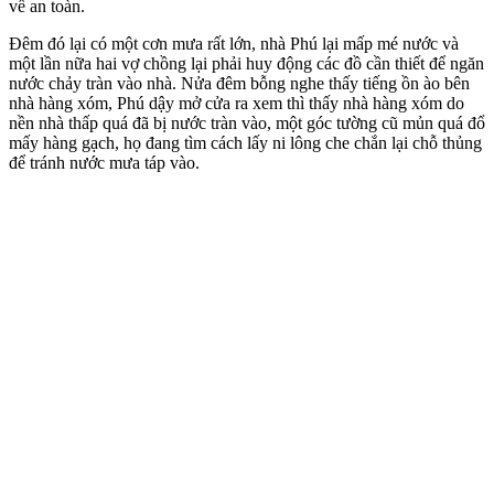
về an toàn.
Đêm đó lại có một cơn mưa rất lớn, nhà Phú lại mấp mé nước và
một lần nữa hai vợ chồng lại phải huy động các đồ cần thiết để ngăn
nước chảy tràn vào nhà. Nửa đêm bỗng nghe thấy tiếng ồn ào bên
nhà hàng xóm, Phú dậy mở cửa ra xem thì thấy nhà hàng xóm do
nền nhà thấp quá đã bị nước tràn vào, một góc tường cũ mủn quá đổ
mấy hàng gạch, họ đang tìm cách lấy ni lông che chắn lại chỗ thủng
để tránh nước mưa táp vào.