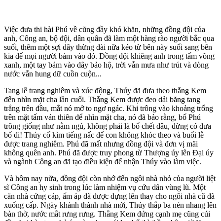
Việc đưa th‌i hà‌i Phú về cũng đầy khó khăn, những đồng đội của
anh, Công an, bộ đội, dân quân đã làm một hàng rào người bắc qua
suối, thêm một sợi dây thừng dài nữa kéo từ bên này suối sang bên
kia để mọi người bám vào đó. Đồng đội khiêng anh trong tấm võng
xanh, một tay bám vào dây bảo hộ, trời vẫn mưa như trút và dòng
nước vẫn hung dữ cuồn cuộn...
Tang lễ trang nghiêm và xúc động, Thúy đã đưa theo thằng Kem
đến nhìn mặt cha lần cuối. Thằng Kem được đeo dải băng tang
trắng trên đầu, mắt nó mở to ngơ ngác. Khi trông vào khoảng trống
trên mặt tấm ván thiên để nhìn mặt cha, nó đã bảo rằng, bố Phú
trông giống như nằm ngủ, không phải là bố chết đâu, đừng có đưa
bố đi! Thúy cố kìm tiếng nấc để con không khóc theo và buổi lễ
được trang nghiêm. Phú đã mất nhưng đồng đội và đơn vị mãi
không quên anh. Phú đã được truy phong từ Thượng úy lên Đại úy
và ngành Công an đã tạo điều kiện để nhận Thúy vào làm việc.
Và hôm nay nữa, đồng đội còn nhớ đến ngôi nhà nhỏ của người liệt
sĩ Công an hy sinh trong lúc làm nhiệm vụ cứu dân vùng lũ. Một
căn nhà cứng cáp, ấm áp đã được dựng lên thay cho ngôi nhà cũ đã
xuống cấp. Ngày khánh thành nhà mới, Thúy thắp ba nén nhang lên
bàn thờ, nước mắt rưng rưng. Thằng Kem đứng cạnh mẹ cũng cúi