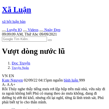
Xã Luận
xã hội luận bàn
Luyện IQ
Videos
Ngày Đẹp
09:09:09 AM, Thứ Abc 09/09/2021
Vượt dòng nước lũ
Đọc Truyện
Truyện Ngắn
VN
EN
Kute Nguyen
02/09/22 04:15pm
nguồn
bình luận
999
A-
A
A+
Rồi Thúy nghe thấy tiếng mưa rơi lộp bộp trên mái nhà, vừa nãy đi
ra ngoài không biết Phú có mang theo áo mưa không, đang đi
đường bị ướt thì khổ, nhưng rồi lại nghĩ, từng là lính trinh sát, Phú
phải biết tự lo cho thân mình.