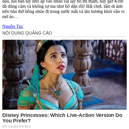
đầu, hai bàn tay nhỏ áp vào nhau vái lạy bố thì thầm, bây giờ Kem
đã dũng cảm và không sợ ma như bố dặn rồi! Bất chợt, tấm di ảnh
trên bàn thờ bỗng nhòe đi trong nước mắt và làn hương khói vân vi
mờ ảo…
Nguồn Tin: