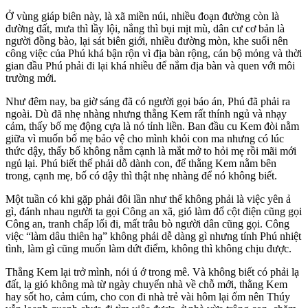
Ở vùng giáp biên này, là xã miền núi, nhiều đoạn đường còn là
đường đất, mưa thì lầy lội, nắng thì bụi mịt mù, dân cư cơ bản là
người đồng bào, lại sát biên giới, nhiều đường mòn, khe suối nên
công việc của Phú khá bận rộn vì địa bàn rộng, cán bộ mỏng và thời
gian đầu Phú phải đi lại khá nhiều để nắm địa bàn và quen với môi
trường mới.
Như đêm nay, ba giờ sáng đã có người gọi báo án, Phú đã phải ra
ngoài. Dù đã nhẹ nhàng nhưng thằng Kem rất thính ngủ và nhạ‌y
cả‌m, thấy bố mẹ động cựa là nó tỉnh liền. Ban đầu cu Kem đòi nằm
giữa vì muốn bố mẹ bảo vệ cho mình khỏi con ma nhưng có lúc
thức dậy, thấy bố không nằm cạnh là mắt mở to hỏi mẹ rồi mãi mới
ngủ lại. Phú biết thế phải dỗ dành con, để thằng Kem nằm bên
trong, cạnh mẹ, bố có dậ‌y th‌ì thật nhẹ nhàng để nó không biết.
Một tuần có khi gặp phải đôi lần như thế không phải là việc yên ả
gì, đánh nhau người ta gọi Công an xã, gió làm đổ cột điện cũng gọi
Công an, tranh chấp lối đi, mất trâu bò người dân cũng gọi. Công
việc “làm dâu thiên hạ” không phải dễ dàng gì nhưng tính Phú nhiệt
tình, làm gì cũng muốn làm dứt điểm, không thì không chịu được.
Thằng Kem lại trở mình, nói ú ớ trong mê. Và không biết có phải lạ
đất, lạ gió không mà từ ngày chuyển nhà về chỗ mới, thằng Kem
hay sốt ho, cảm cúm, cho con đi nhà trẻ vài hôm lại ốm nên Thúy