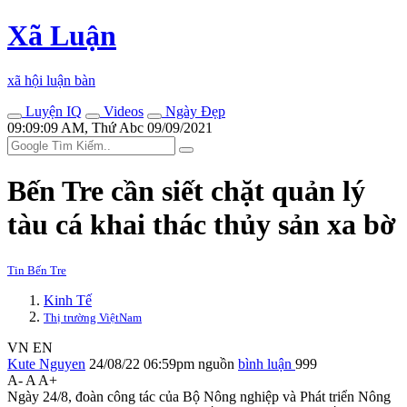
Xã Luận
xã hội luận bàn
Luyện IQ
Videos
Ngày Đẹp
09:09:09 AM, Thứ Abc 09/09/2021
Bến Tre cần siết chặt quản lý
tàu cá khai thác thủy sản xa bờ
Tin Bến Tre
Kinh Tế
Thị trường ViệtNam
VN
EN
Kute Nguyen
24/08/22 06:59pm
nguồn
bình luận
999
A-
A
A+
Ngày 24/8, đoàn công tác của Bộ Nông nghiệp và Phát triển Nông