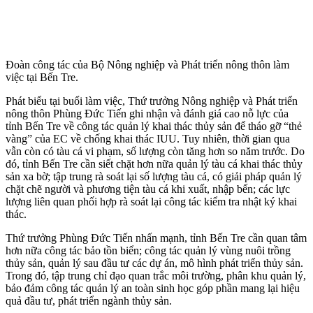
Đoàn công tác của Bộ Nông nghiệp và Phát triển nông thôn làm
việc tại Bến Tre.
Phát biểu tại buổi làm việc, Thứ trưởng Nông nghiệp và Phát triển
nông thôn Phùng Đức Tiến ghi nhận và đánh giá cao nỗ lực của
tỉnh Bến Tre về công tác quản lý khai thác thủy sản để tháo gỡ “thẻ
vàng” của EC về chống khai thác IUU. Tuy nhiên, thời gian qua
vẫn còn có tàu cá vi phạm, số lượng còn tăng hơn so năm trước. Do
đó, tỉnh Bến Tre cần siết chặt hơn nữa quản lý tàu cá khai thác thủy
sản xa bờ; tập trung rà soát lại số lượng tàu cá, có giải pháp quản lý
chặt chẽ người và phương tiện tàu cá khi xuất, nhập bến; các lực
lượng liên quan phối hợp rà soát lại công tác kiểm tra nhật ký khai
thác.
Thứ trưởng Phùng Đức Tiến nhấn mạnh, tỉnh Bến Tre cần quan tâm
hơn nữa công tác bảo tồn biển; công tác quản lý vùng nuôi trồng
thủy sản, quản lý sau đầu tư các dự án, mô hình phát triển thủy sản.
Trong đó, tập trung chỉ đạo quan trắc môi trường, phân khu quản lý,
bảo đảm công tác quản lý an toàn sinh học góp phần mang lại hiệu
quả đầu tư, phát triển ngành thủy sản.