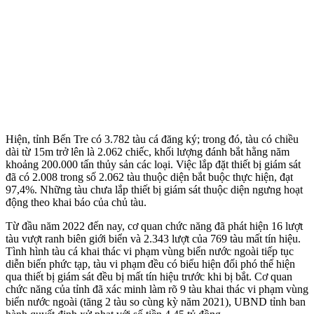
Hiện, tỉnh Bến Tre có 3.782 tàu cá đăng ký; trong đó, tàu có chiều
dài từ 15m trở lên là 2.062 chiếc, khối lượng đánh bắt hằng năm
khoảng 200.000 tấn thủy sản các loại. Việc lắp đặt thiết bị giám sát
đã có 2.008 trong số 2.062 tàu thuộc diện bắt buộc thực hiện, đạt
97,4%. Những tàu chưa lắp thiết bị giám sát thuộc diện ngưng hoạt
động theo khai báo của chủ tàu.
Từ đầu năm 2022 đến nay, cơ quan chức năng đã phát hiện 16 lượt
tàu vượt ranh biên giới biển và 2.343 lượt của 769 tàu mất tín hiệu.
Tình hình tàu cá khai thác vi phạm vùng biển nước ngoài tiếp tục
diễn biến phức tạp, tàu vi phạm đều có biểu hiện đối phó thể hiện
qua thiết bị giám sát đều bị mất tín hiệu trước khi bị bắt. Cơ quan
chức năng của tỉnh đã xác minh làm rõ 9 tàu khai thác vi phạm vùng
biển nước ngoài (tăng 2 tàu so cùng kỳ năm 2021), UBND tỉnh ban