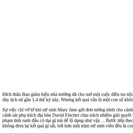
Đích thân Ban giám hiệu nhà trường đã cho mở một cuộc điều tra nộ
dày lịch sử gần 1,4 thế kỷ này. Nhưng kết quả vẫn là một con số khô
Sự việc chỉ vỡ lở khi nữ sinh Mary Jane gửi đơn tường trình cho cản
cảnh sát phụ trách địa bàn David Fincher chịu trách nhiệm giải quyết
phạm tinh ranh đâu có dại gì mà dễ lộ dạng như vậy… Bước tiếp theo,
không đem lại kết quả gì sất, bởi hơn một trăm nữ sinh viên đều là co