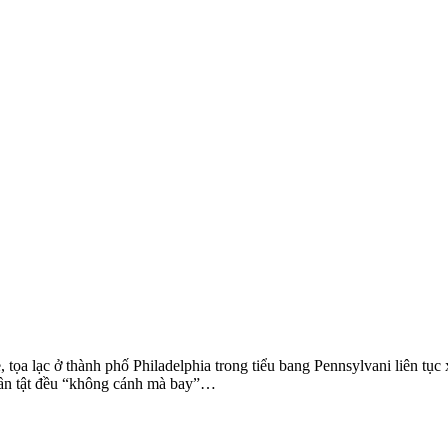
ọa lạc ở thành phố Philadelphia trong tiểu bang Pennsylvani liên tục xả
tần tật đều “không cánh mà bay”…