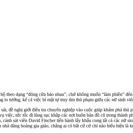
i bộ theo dạng “đóng cửa bảo nhau”, chứ không muốn “làm phiền” đến 
ng to tướng, kể cả việc bí mật tự truy tìm thủ phạm giữa các nữ sinh 
h sát, đề nghị giới điều tra chuyên nghiệp vào cuộc giúp khám phá thủ
 vụ việc, tức tốc đi lùng sục khắp các nơi buôn bán đồ cũ trong thành 
 cảnh sát viên David Fincher tiến hành lấy khẩu cung tất cả các nữ s
n nhà đàng hoàng gia giáo, chẳng ai có bất cứ cử chỉ nào biểu hiện là k