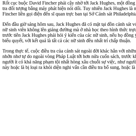
Rốt cục buộc David Fincher phải cậy nhờ tới Jack Hughes, một đồng 
tra đối tượng bằng máy phát hiện nói dối. Tuy nhiên Jack Hughes là
Fincher liền gọi điện đến sĩ quan trực ban tại Sở Cảnh sát Philadelp
Đến đầu giờ sáng hôm sau, Jack Hughes đã có mặt tại đồn cảnh sát v
nữ sinh viên không lên giảng đường mà ở nhà học theo hình thức trực
trước tiên Jack Hughes phải hỏi ý kiến của các nữ sinh, nếu họ đồng 
biểu quyết, với kết quả là tất cả các nữ sinh đều nhất trí chấp thuận.
Trong thực tế, cuộc điều tra của cảnh sát ngoài đời khác hẳn với nhữn
nhởn nhơ tự do ngoài vòng Pháp Luật tới hơn nửa cuốn sách, trước k
người ít có khả năng phạm tội nhất hòng xâu chuỗi sự việc, như ngư
này hoặc là bị loại ra khỏi diện nghi vấn cần điều tra bổ sung, hoặc 