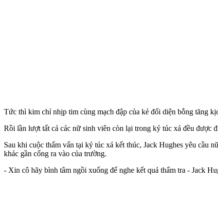
Tức thì kim chỉ nhịp tim cùng mạch đập của kẻ đối diện bỗng tăng k
Rồi lần lượt tất cả các nữ sinh viên còn lại trong ký túc xá đều được 
Sau khi cuộc thẩm vấn tại ký túc xá kết thúc, Jack Hughes yêu cầu nữ
khác gần cổng ra vào của trường.
- Xin cô hãy bình tâm ngồi xuống để nghe kết quả thẩm tra - Jack Hug