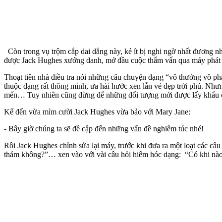
Còn trong vụ trộm cắp dai dẳng này, kẻ ít bị nghi ngờ nhất đương nhi
được Jack Hughes xướng danh, mở đầu cuộc thẩm vấn qua máy phát h
Thoạt tiên nhà điều tra nói những câu chuyện dạng “vô thưởng vô phạt
thuộc dạng rất thông minh, ưa hài hước xen lẫn vẻ đẹp trời phú. Nhưn
mến… Tuy nhiên cũng đừng để những đối tượng mới được lấy khẩu cung
Kế đến vừa mỉm cười Jack Hughes vừa bảo với Mary Jane:
- Bây giờ chúng ta sẽ đề cập đến những vấn đề nghiêm túc nhé!
Rồi Jack Hughes chỉnh sửa lại máy, trước khi đưa ra một loạt các câ
thám không?”… xen vào với vài câu hỏi hiểm hóc dạng: “Có khi nào