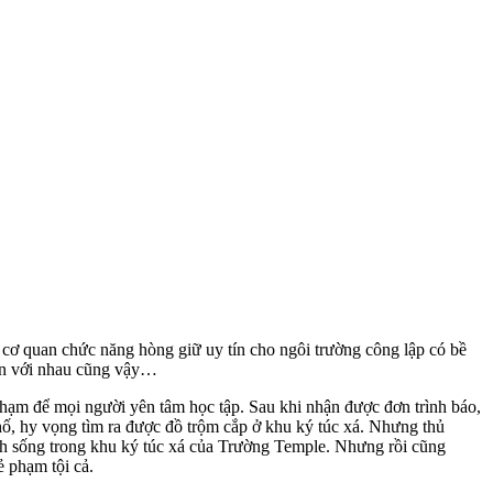
cơ quan chức năng hòng giữ uy tín cho ngôi trường công lập có bề
viên với nhau cũng vậy…
 phạm để mọi người yên tâm học tập. Sau khi nhận được đơn trình báo,
phố, hy vọng tìm ra được đồ trộm cắp ở khu ký túc xá. Nhưng thủ
inh sống trong khu ký túc xá của Trường Temple. Nhưng rồi cũng
ẻ phạm tội cả.