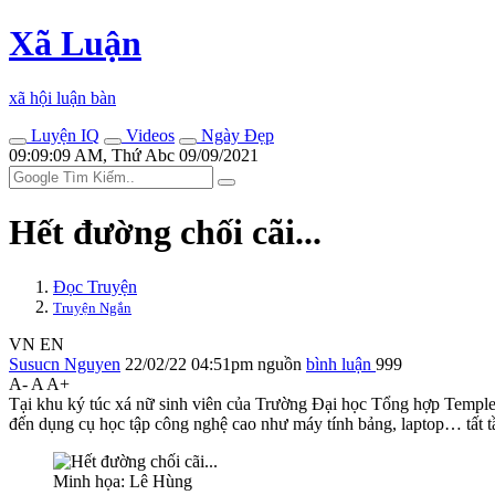
Xã Luận
xã hội luận bàn
Luyện IQ
Videos
Ngày Đẹp
09:09:09 AM, Thứ Abc 09/09/2021
Hết đường chối cãi...
Đọc Truyện
Truyện Ngắn
VN
EN
Susucn Nguyen
22/02/22 04:51pm
nguồn
bình luận
999
A-
A
A+
Tại khu ký túc xá nữ sinh viên của Trường Đại học Tổng hợp Temple, t
đến dụng cụ học tập công nghệ cao như máy tính bảng, laptop… tất 
Minh họa: Lê Hùng