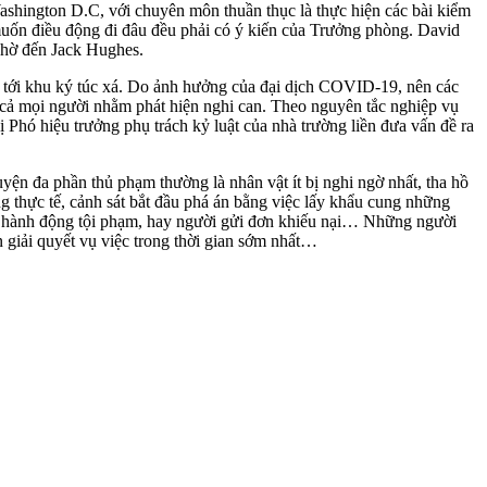
ashington D.C, với chuyên môn thuần thục là thực hiện các bài kiểm
muốn điều động đi đâu đều phải có ý kiến của Trưởng phòng. David
 nhờ đến Jack Hughes.
r tới khu ký túc xá. Do ảnh hưởng của đại dịch COVID-19, nên các
t cả mọi người nhằm phát hiện nghi can. Theo nguyên tắc nghiệp vụ
 Phó hiệu trưởng phụ trách kỷ luật của nhà trường liền đưa vấn đề ra
uyện đa phần thủ phạm thường là nhân vật ít bị nghi ngờ nhất, tha hồ
 thực tế, cảnh sát bắt đầu phá án bằng việc lấy khẩu cung những
của hành động tội phạm, hay người gửi đơn khiếu nại… Những người
ốn giải quyết vụ việc trong thời gian sớm nhất…