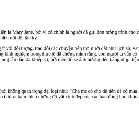
ên là Mary Jane, bởi vì cô chính là người đã gửi đơn tường trình cho 
iện nói dối tân kỳ.
” với đối tượng, trao đổi các chuyện trên trời dưới đất như lịch sử, 
g kinh nghiệm trong thực tế đã chứng mình rằng, con người ta vẫn có th
 lần đầu đã khiếp sợ, bởi điều đó sẽ ảnh hưởng đến bảng nhịp điệu đồ
u hỏi không quan trọng đại loại như: “Cha mẹ có cho đủ tiền để cô mua 
 cô tỏ ra ham thích những đồ vật xinh đẹp của các bạn đồng học khô