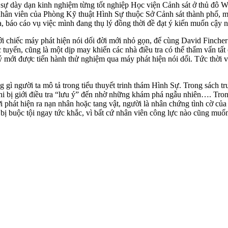
sự dày dạn kinh nghiệm từng tốt nghiệp Học viện Cảnh sát ở thủ đô W
 nhân viên của Phòng Kỹ thuật Hình Sự thuộc Sở Cảnh sát thành phố, 
hia, báo cáo vụ việc mình đang thụ lý đồng thời đề đạt ý kiến muốn cậy
ới chiếc máy phát hiện nói dối đời mới nhỏ gọn, để cùng David Finche
 tuyến, cũng là một dịp may khiến các nhà điều tra có thể thẩm vấn tấ
ý mới được tiến hành thử nghiệm qua máy phát hiện nói dối. Tức thời vị
g gì người ta mô tả trong tiểu thuyết trinh thám Hình Sự. Trong sách tr
hi bị giới điều tra “lưu ý” đến nhờ những khám phá ngẫu nhiên…. Trong
ời phát hiện ra nạn nhân hoặc tang vật, người là nhân chứng tình cờ 
là bị buộc tội ngay tức khắc, vì bất cứ nhân viên công lực nào cũng mu