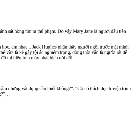
cảnh sát hòng tìm ra thủ phạm. Do vậy Mary Jane là người đầu tiên
văn học, âm nhạc... Jack Hughes nhận thấy người ngồi trước mặt mình
ể vừa là kẻ gây tội ác nghiêm trọng, đồng thời vẫn là người rất dễ
 thị hiện trên máy phát hiện nói dối.
sắm những vật dụng cần thiết không?”. “Cô có thích đọc truyện trinh
ng?”…