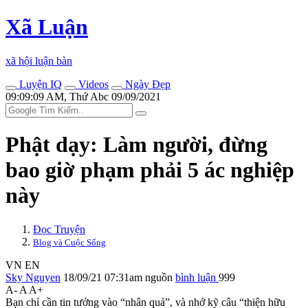
Xã Luận
xã hội luận bàn
Luyện IQ
Videos
Ngày Đẹp
09:09:09 AM, Thứ Abc 09/09/2021
Phật dạy: Làm người, đừng
bao giờ phạm phải 5 ác nghiệp
này
Đọc Truyện
Blog và Cuộc Sống
VN
EN
Sky Nguyen
18/09/21 07:31am
nguồn
bình luận
999
A-
A
A+
Bạn chỉ cần tin tưởng vào “nhân quả”, và nhớ kỹ câu “thiện hữu