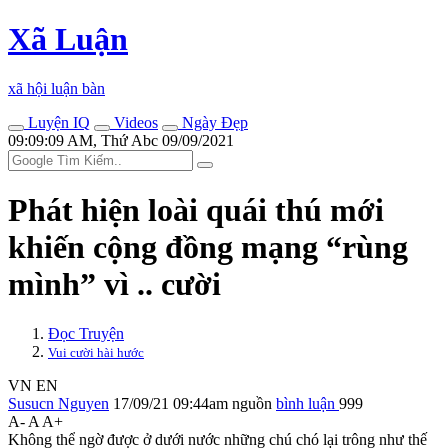
Xã Luận
xã hội luận bàn
Luyện IQ
Videos
Ngày Đẹp
09:09:09 AM, Thứ Abc 09/09/2021
Phát hiện loài quái thú mới
khiến cộng đồng mạng “rùng
mình” vì .. cười
Đọc Truyện
Vui cười hài hước
VN
EN
Susucn Nguyen
17/09/21 09:44am
nguồn
bình luận
999
A-
A
A+
Không thể ngờ được ở dưới nước những chú chó lại trông như thế