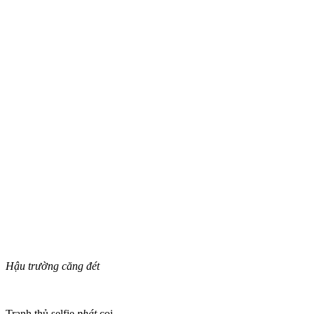
Hậu trường căng đét
Tranh thủ selfie
phát
coi