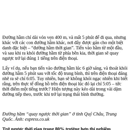
Đường hầm chỉ dài vỏn vẹn 400 m, và mất 5 phút để đi qua, nhưng
khác với các con đường hầm khác, nơi đây được gán cho một biệt
danh đặc biệt – “đường hầm thời gian”. Tiến vào hầm từ một đầu,
và sau khi ra khỏi đường hầm từ phía bên kia, thời gian sẽ quay
ngược trở lại đúng 1 tiếng trên điện thoại.
Lấy ví dụ, nếu bạn tiến vào đường hầm lúc 6 giờ sáng, và thoát khỏi
đường hầm 5 phút sau với tốc độ trung bình, thì trên điện thoại đáng
nhẽ ra sẽ chỉ 6:05. Tuy nhiên, bạn sẽ không khỏi ngạc nhiên khi biết
rằng, trên thực tế đồng hồ trên điện thoại lúc đó lại chỉ 5:05 – tức
thời điểm một tiếng trước? Hiện tượng này kéo dài trong vài dặm
đường tiếp theo, trước khi trở lại trạng thái bình thường.
Đường hầm “quay ngược thời gian” ở tỉnh Quý Châu, Trung
Quốc. Ảnh: express.co.uk
Trở ngược thời gian trong 80% trường hợp thí nghiệm