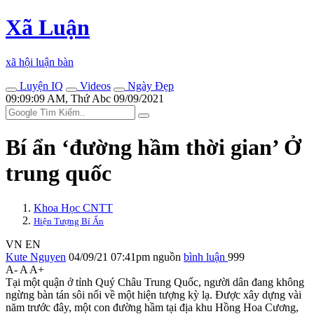
Xã Luận
xã hội luận bàn
Luyện IQ
Videos
Ngày Đẹp
09:09:09 AM, Thứ Abc 09/09/2021
Bí ẩn ‘đường hầm thời gian’ Ở
trung quốc
Khoa Học CNTT
Hiện Tượng Bí Ẩn
VN
EN
Kute Nguyen
04/09/21 07:41pm
nguồn
bình luận
999
A-
A
A+
Tại một quận ở tỉnh Quý Châu Trung Quốc, người dân đang không
ngừng bàn tán sôi nổi về một hiện tượng kỳ lạ. Được xây dựng vài
năm trước đây, một con đường hầm tại địa khu Hồng Hoa Cương,