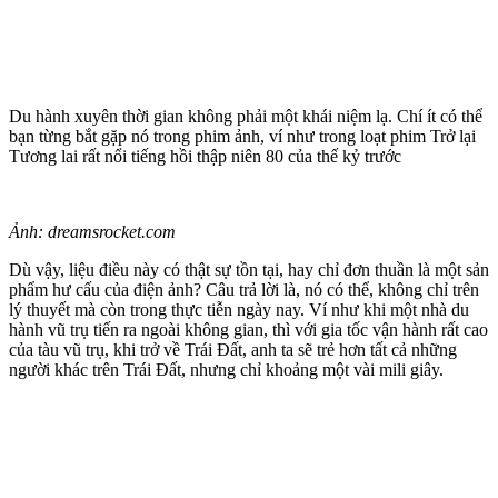
Du hành xuyên thời gian không phải một khái niệm lạ. Chí ít có thể
bạn từng bắt gặp nó trong phim ảnh, ví như trong loạt phim Trở lại
Tương lai rất nổi tiếng hồi thập niên 80 của thế kỷ trước
Ảnh: dreamsrocket.com
Dù vậy, liệu điều này có thật sự tồn tại, hay chỉ đơn thuần là một sản
phẩm hư cấu của điện ảnh? Câu trả lời là, nó có thể, không chỉ trên
lý thuyết mà còn trong thực tiễn ngày nay. Ví như khi một nhà du
hành vũ trụ tiến ra ngoài không gian, thì với gia tốc vận hành rất cao
của tàu vũ trụ, khi trở về Trái Đất, anh ta sẽ trẻ hơn tất cả những
người khác trên Trái Đất, nhưng chỉ khoảng một vài mili giây.