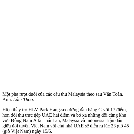
Một pha rượt đuổi của các cầu thủ Malaysia theo sau Văn Toàn.
Ảnh:
Lâm Thoả.
Hiện thầy trò HLV Park Hang-seo đứng đầu bảng G với 17 điểm,
hơn đối thủ trực tiếp UAE hai điểm và bỏ xa những đội cùng khu
vực Đông Nam Á là Thái Lan, Malaysia và Indonesia.Trận đấu
giữa đội tuyển Việt Nam với chủ nhà UAE sẽ diễn ra lúc 23 giờ 45
(giờ Việt Nam) ngày 15/6.