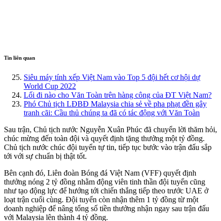
Tin liên quan
Siêu máy tính xếp Việt Nam vào Top 5 đội hết cơ hội dự
World Cup 2022
Lối đi nào cho Văn Toàn trên hàng công của ĐT Việt Nam?
Phó Chủ tịch LĐBĐ Malaysia chia sẻ về pha phạt đền gây
tranh cãi: Cầu thủ chúng ta đã có tác động với Văn Toàn
Sau trận, Chủ tịch nước Nguyễn Xuân Phúc đã chuyển lời thăm hỏi,
chúc mừng đến toàn đội và quyết định tặng thưởng một tỷ đồng.
Chủ tịch nước chúc đội tuyển tự tin, tiếp tục bước vào trận đấu sắp
tới với sự chuẩn bị thật tốt.
Bên cạnh đó, Liên đoàn Bóng đá Việt Nam (VFF) quyết định
thưởng nóng 2 tỷ đồng nhằm động viên tinh thần đội tuyển cũng
như tạo động lực để hướng tới chiến thắng tiếp theo trước UAE ở
loạt trận cuối cùng. Đội tuyển còn nhận thêm 1 tỷ đồng từ một
doanh nghiệp để nâng tổng số tiền thưởng nhận ngay sau trận đấu
với Malaysia lên thành 4 tỷ đồng.