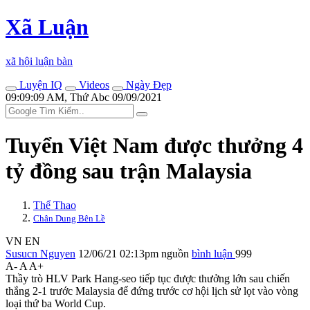
Xã Luận
xã hội luận bàn
Luyện IQ
Videos
Ngày Đẹp
09:09:09 AM, Thứ Abc 09/09/2021
Tuyển Việt Nam được thưởng 4
tỷ đồng sau trận Malaysia
Thể Thao
Chân Dung Bên Lề
VN
EN
Susucn Nguyen
12/06/21 02:13pm
nguồn
bình luận
999
A-
A
A+
Thầy trò HLV Park Hang-seo tiếp tục được thưởng lớn sau chiến
thắng 2-1 trước Malaysia để đứng trước cơ hội lịch sử lọt vào vòng
loại thứ ba World Cup.