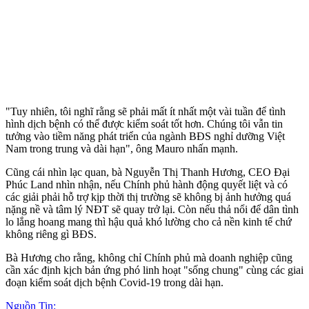
"Tuy nhiên, tôi nghĩ rằng sẽ phải mất ít nhất một vài tuần để tình
hình dịch bệnh có thể được kiểm soát tốt hơn. Chúng tôi vẫn tin
tưởng vào tiềm năng phát triển của ngành BĐS nghỉ dưỡng Việt
Nam trong trung và dài hạn", ông Mauro nhấn mạnh.
Cũng cái nhìn lạc quan, bà Nguyễn Thị Thanh Hương, CEO Đại
Phúc Land nhìn nhận, nếu Chính phủ hành động quyết liệt và có
các giải phải hỗ trợ kịp thời thị trường sẽ không bị ảnh hưởng quá
nặng nề và tâm lý NĐT sẽ quay trở lại. Còn nếu thả nổi để dân tình
lo lắng hoang mang thì hậu quả khó lường cho cả nền kinh tế chứ
không riêng gì BĐS.
Bà Hương cho rằng, không chỉ Chính phủ mà doanh nghiệp cũng
cần xác định kịch bản ứng phó linh hoạt "sống chung" cùng các giai
đoạn kiểm soát dịch bệnh Covid-19 trong dài hạn.
Nguồn Tin: