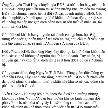
Ông Nguyễn Thái Huy, chuyên gia BĐS cá nhân cho hay, nếu dịch
Covid-19 bùng phát lần nữa thì sẽ ảnh hưởng khá lớn đến thị trường
BĐS nói chung. Trước hết là đối với các doanh nghiệp BĐS. Các
doanh nghiệp vừa trải qua đợt khó khăn, mới hoạt động trở lại sau
vài tháng thì tiếp tục gặp dịch bệnh nên sự tổn thất về nhân sự, tài
chính sẽ khá lớn.
Còn đối với khách hàng, nguồn tài chính eo hẹp hơn, họ sẽ tập
trung vào việc giữ tiền mặt để ưu tiên những nhu cầu thiết yếu, hạn
chế tập trung đi lại, sẽ ảnh hưởng đến sức mua của BĐS.
Đối với sale BĐS, theo ông Huy, đây tiếp tục là thời điểm khó khăn
cho các sale vì không có nguồn thu từ kinh doanh. Tuy nhiên, vị
chuyên gia này cho rằng, dịch lần 2 sẽ ít hơn đợt 1 do có sự chuẩn
bị.
Cùng quan điểm, ông Nguyễn Thái Bình, Tổng giám đốc Công ty
cổ phần Đông Tây Land cho rằng, đợt vừa rồi, BĐS Việt Nam vẫn
đang hồi phục khá nhanh, nhưng phân hóa khá rõ nét các dòng sản
phẩm sau dịch Covid.
"Nếu Covid - 19 bùng lên nữa, theo tôi là có ảnh hưởng nhưng
không quá lớn. Vì người dân bây giờ đã khá có kinh nghiệm đối
phó với dịch, nên khả năng lây lan sẽ không cao như các nước
khác, và cũng đã khá thận trọng với việc đầu tư BĐS trong mấy