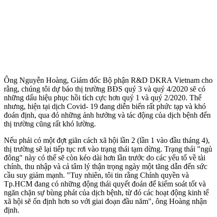
Ông Nguyễn Hoàng, Giám đốc Bộ phận R&D DKRA Vietnam cho
rằng, chúng tôi dự báo thị trường BĐS quý 3 và quý 4/2020 sẽ có
những dấu hiệu phục hồi tích cực hơn quý 1 và quý 2/2020. Thế
nhưng, hiện tại dịch Covid- 19 đang diễn biến rất phức tạp và khó
đoán định, qua đó những ảnh hưởng và tác động của dịch bệnh đến
thị trường cũng rất khó lường.
Nếu phải có một đợt giãn cách xã hội lần 2 (lần 1 vào đầu tháng 4),
thị trường sẽ lại tiếp tục rơi vào trạng thái tạm dừng. Trạng thái "ngủ
đông" này có thể sẽ còn kéo dài hơn lần trước do các yếu tố về tài
chính, thu nhập và cả tâm lý thận trọng ngày một tăng dẫn đến sức
cầu suy giảm mạnh. "Tuy nhiên, tôi tin rằng Chính quyền và
Tp.HCM đang có những động thái quyết đoán để kiểm soát tốt và
ngăn chặn sự bùng phát của dịch bệnh, từ đó các hoạt động kinh tế
xã hội sẽ ổn định hơn so với giai đoạn đầu năm", ông Hoàng nhận
định.