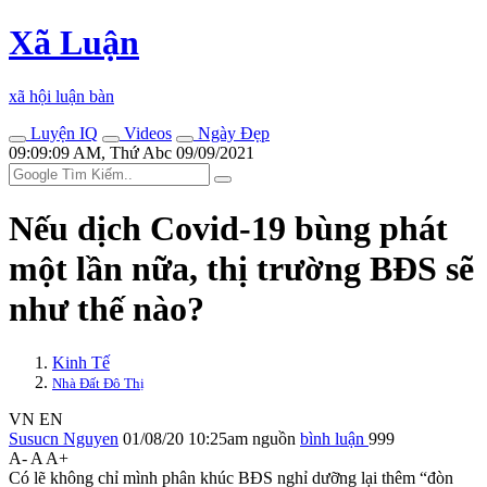
Xã Luận
xã hội luận bàn
Luyện IQ
Videos
Ngày Đẹp
09:09:09 AM, Thứ Abc 09/09/2021
Nếu dịch Covid-19 bùng phát
một lần nữa, thị trường BĐS sẽ
như thế nào?
Kinh Tế
Nhà Đất Đô Thị
VN
EN
Susucn Nguyen
01/08/20 10:25am
nguồn
bình luận
999
A-
A
A+
Có lẽ không chỉ mình phân khúc BĐS nghỉ dưỡng lại thêm “đòn