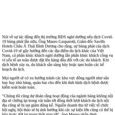
Nói về sự tác động đến thị trường BĐS nghỉ dưỡng nếu dịch Covid-
19 bùng phát lần nữa, Ông Mauro Gasparotti, Giám đốc Savills
Hotels Châu Á Thái Bình Dương cho rằng, sự bùng phát của dịch
Covid-19 sẽ gây hưởng đến các địa điểm du lịch khác của Việt
Nam, cả phân khúc khách nghỉ dưỡng lẫn phân khúc khách công vụ
vì yếu tố an toàn được đặt lên hàng đầu đối với các du khách. Khi
dịch bệnh xảy ra, du khách sẵn sàng hủy hoặc tạm hoãn các kế
hoạch du lịch.
Mọi người sẽ có xu hướng tránh các khu vực đông người như sân
bay hay nhà hàng, quán bar cho đến khi tình hình dịch bệnh được
kiểm soát hoàn toàn.
"Chúng tôi cũng dự đoán rằng hoạt động của ngành hàng không nội
địa sẽ chững lại trong vài tuần tới đồng thời lượt khách du lịch nội
địa cũng sẽ bị sụt giảm đáng kể. Nguồn doanh thu từ việc tổ chức
hội nghị, hội thảo sẽ bị ảnh hưởng khi các sự kiện lớn cũng có thể bị
hủy hoặc dời lại trong thời gian tới", ông Mauro nhận định.