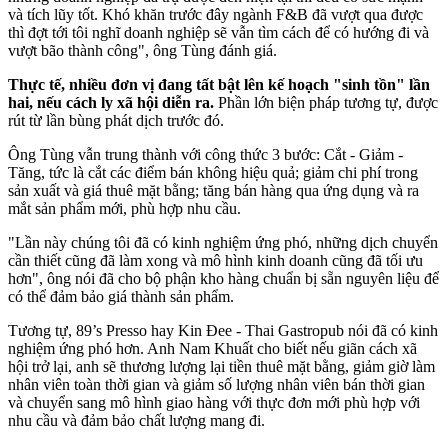
và tích lũy tốt. Khó khăn trước đây ngành F&B đã vượt qua được
thì đợt tới tôi nghĩ doanh nghiệp sẽ vẫn tìm cách để có hướng đi và
vượt bão thành công", ông Tùng đánh giá.
Thực tế, nhiều đơn vị đang tất bật lên kế hoạch "sinh tồn" lần
hai, nếu cách ly xã hội diễn ra.
Phần lớn biện pháp tương tự, được
rút từ lần bùng phát dịch trước đó.
Ông Tùng vẫn trung thành với công thức 3 bước: Cắt - Giảm -
Tăng, tức là cắt các điểm bán không hiệu quả; giảm chi phí trong
sản xuất và giá thuê mặt bằng; tăng bán hàng qua ứng dụng và ra
mắt sản phẩm mới, phù hợp nhu cầu.
"Lần này chúng tôi đã có kinh nghiệm ứng phó, những dịch chuyển
cần thiết cũng đã làm xong và mô hình kinh doanh cũng đã tối ưu
hơn", ông nói đã cho bộ phận kho hàng chuẩn bị sẵn nguyên liệu để
có thể đảm bảo giá thành sản phẩm.
Tương tự, 89’s Presso hay Kin Đee - Thai Gastropub nói đã có kinh
nghiệm ứng phó hơn. Anh Nam Khuất cho biết nếu giãn cách xã
hội trở lại, anh sẽ thương lượng lại tiền thuê mặt bằng, giảm giờ làm
nhân viên toàn thời gian và giảm số lượng nhân viên bán thời gian
và chuyển sang mô hình giao hàng với thực đơn mới phù hợp với
nhu cầu và đảm bảo chất lượng mang đi.