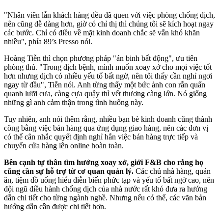
"Nhân viên lẫn khách hàng đều đã quen với việc phòng chống dịch,
nên cũng dễ dàng hơn, giờ có chỉ thị thì chúng tôi sẽ kích hoạt ngay
các bước. Chỉ có điều về mặt kinh doanh chắc sẽ vẫn khó khăn
nhiều", phía 89’s Presso nói.
Hoàng Tiễn thì chọn phương pháp "án binh bất động", ưu tiên
phòng thủ. "Trong dịch bệnh, mình muốn xoay xở cho mọi việc tốt
hơn nhưng dịch có nhiều yếu tố bất ngờ, nên tôi thấy cần nghỉ ngơi
ngay từ đầu", Tiễn nói. Anh từng thấy một bức ảnh con rắn quấn
quanh lưỡi cưa, càng cựa quậy thì vết thương càng lớn. Nó giống
những gì anh cảm thận trong tình huống này.
Tuy nhiên, anh nói thêm rằng, nhiều bạn bè kinh doanh cũng thành
công bằng việc bán hàng qua ứng dụng giao hàng, nên các đơn vị
có thể cân nhắc quyết định nghỉ hẳn việc bán hàng trực tiếp và
chuyển cửa hàng lên online hoàn toàn.
Bên cạnh tự thân tìm hướng xoay xở, giới F&B cho rằng họ
cũng cần sự hỗ trợ từ cơ quan quản lý.
Các chủ nhà hàng, quán
ăn, tiệm đồ uống hiểu diễn biến phức tạp và yếu tố bất ngờ cao, nên
đội ngũ điều hành chống dịch của nhà nước rất khó đưa ra hướng
dẫn chi tiết cho từng ngành nghề. Nhưng nếu có thể, các văn bản
hướng dẫn cần được chi tiết hơn.