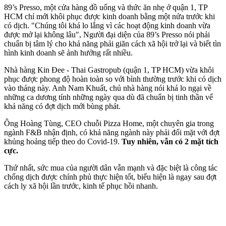
89’s Presso, một cửa hàng đồ uống và thức ăn nhẹ ở quận 1, TP
HCM chỉ mới khôi phục được kinh doanh bằng một nửa trước khi
có dịch. "Chúng tôi khá lo lắng vì các hoạt động kinh doanh vừa
được mở lại không lâu", Người đại diện của 89’s Presso nói phải
chuẩn bị tâm lý cho khả năng phải giãn cách xã hội trở lại và biết tìn
hình kinh doanh sẽ ảnh hưởng rất nhiều.
Nhà hàng Kin Đee - Thai Gastropub (quận 1, TP HCM) vừa khôi
phục được phong độ hoàn toàn so với bình thường trước khi có dịch
vào tháng này. Anh Nam Khuất, chủ nhà hàng nói khá lo ngại về
những ca dương tính những ngày qua dù đã chuẩn bị tinh thần vể
khả năng có đợt dịch mới bùng phát.
Ông Hoàng Tùng, CEO chuỗi Pizza Home, một chuyên gia trong
ngành F&B nhận định, có khả năng ngành này phải đối mặt với đợt
khủng hoảng tiếp theo do Covid-19.
Tuy nhiên, vẫn có 2 mặt tích
cực.
Thứ nhất, sức mua của người dân vẫn mạnh và đặc biệt là công tác
chống dịch được chính phủ thực hiện tốt, biểu hiện là ngay sau đợt
cách ly xã hội lần trước, kinh tế phục hồi nhanh.