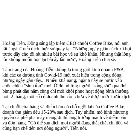
Hoàng Tiễn, Đồng sáng lập kiêm CEO chuỗi Coffee Bike, nói anh
rất "ngán" nếu dịch thực sự quay lại. "Những ngày giãn cách xã hội
trước đây cho tôi rất nhiều bài học về sự khó khăn. Nhưng thật lòng
tôi không muốn học lại bài ấy lần nữa", Hoàng Tiễn chia sẻ.
Tâm trạng của Hoàng Tiễn không lạ trong giới kinh doanh F&B,
khi các ca dương tính Covid-19 mới xuất hiện trong cộng đồng
những ngày gần đây... Nhiều khả năng, ngành này sẽ bước vào
cuộc chiến "sinh tồn" mới. Ở đó, những người "sống sót" qua đợt
bùng phát đầu năm cũng chỉ mới khôi phục hoạt động bình thường
hơn 2 tháng, một số có doanh thu còn chưa về được mức trước dịch.
Tại chuỗi cửa hàng và điểm bán có chỗ ngồi lại của Coffee Bike,
doanh thu giảm đều 15-20% sau dịch. Tuy nhiên, mô hình nhượng
quyền cà phê pha máy mang đi thì tăng trưởng mạnh về điểm bán
và đơn hàng. "Có thể sau dịch mọi người đang thắt chặt chi tiêu và
cũng hạn chế đến nơi đông người", Tiễn nói.