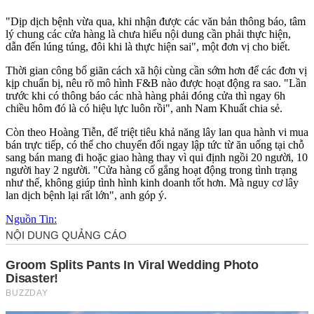
"Dịp dịch bệnh vừa qua, khi nhận được các văn bản thông báo, tâm
lý chung các cửa hàng là chưa hiểu nội dung cần phải thực hiện,
dẫn đến lúng túng, đôi khi là thực hiện sai", một đơn vị cho biết.
Thời gian công bố giãn cách xã hội cùng cần sớm hơn để các đơn vị
kịp chuẩn bị, nêu rõ mô hình F&B nào được hoạt động ra sao. "Lần
trước khi có thông báo các nhà hàng phải đóng cửa thì ngay 6h
chiều hôm đó là có hiệu lực luôn rồi", anh Nam Khuất chia sẻ.
Còn theo Hoàng Tiễn, để triệt tiêu khả năng lây lan qua hành vi mua
bán trực tiếp, có thể cho chuyển đổi ngay lập tức từ ăn uống tại chỗ
sang bán mang đi hoặc giao hàng thay vì qui định ngồi 20 người, 10
người hay 2 người. "Cửa hàng cố gắng hoạt động trong tình trạng
như thế, không giúp tình hình kinh doanh tốt hơn. Mà nguy cơ lây
lan dịch bệnh lại rất lớn", anh góp ý.
Nguồn Tin: