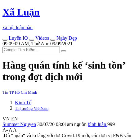
Xã Luận
xã hội luận bàn
Luyện IQ
Videos
Ngày Đẹp
09:09:09 AM, Thứ Abc 09/09/2021
Hàng quán tính kế ‘sinh tồn’
trong đợt dịch mới
Tin TP Hồ Chí Minh
Kinh Tế
Thị trường ViệtNam
VN
EN
Summer Nguyen
30/07/20 08:01am
nguồn
bình luận
999
A-
A
A+
.Dù “ngán“ và lo lắng với đợt Covid-19 mới, các đơn vị F&B vẫn