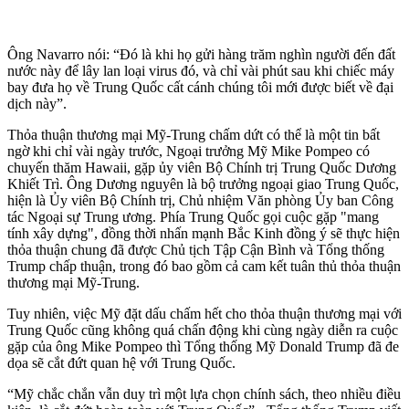
Ông Navarro nói: “Đó là khi họ gửi hàng trăm nghìn người đến đất
nước này để lây lan loại virus đó, và chỉ vài phút sau khi chiếc máy
bay đưa họ về Trung Quốc cất cánh chúng tôi mới được biết về đại
dịch này”.
Thỏa thuận thương mại Mỹ-Trung chấm dứt có thể là một tin bất
ngờ khi chỉ vài ngày trước, Ngoại trưởng Mỹ Mike Pompeo có
chuyến thăm Hawaii, gặp ủy viên Bộ Chính trị Trung Quốc Dương
Khiết Trì. Ông Dương nguyên là bộ trưởng ngoại giao Trung Quốc,
hiện là Ủy viên Bộ Chính trị, Chủ nhiệm Văn phòng Ủy ban Công
tác Ngoại sự Trung ương. Phía Trung Quốc gọi cuộc gặp "mang
tính xây dựng", đồng thời nhấn mạnh Bắc Kinh đồng ý sẽ thực hiện
thỏa thuận chung đã được Chủ tịch Tập Cận Bình và Tổng thống
Trump chấp thuận, trong đó bao gồm cả cam kết tuân thủ thỏa thuận
thương mại Mỹ-Trung.
Tuy nhiên, việc Mỹ đặt dấu chấm hết cho thỏa thuận thương mại với
Trung Quốc cũng không quá chấn động khi cùng ngày diễn ra cuộc
gặp của ông Mike Pompeo thì Tổng thống Mỹ Donald Trump đã đe
dọa sẽ cắt đứt quan hệ với Trung Quốc.
“Mỹ chắc chắn vẫn duy trì một lựa chọn chính sách, theo nhiều điều