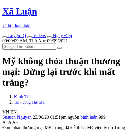
Xã Luận
xã hội luận bàn
Luyện IQ
Videos
Ngày Đẹp
09:09:09 AM, Thứ Abc 09/09/2021
Mỹ không thỏa thuận thương
mại: Dừng lại trước khi mất
trắng?
Kinh Tế
Thị trường Thế Giới
VN
EN
Susucn Nguyen
23/06/20 01:51pm
nguồn
bình luận
999
A-
A
A+
Đàm phán thương mại Mỹ-Trung đã kết thúc, Mỹ viện lý do Trung