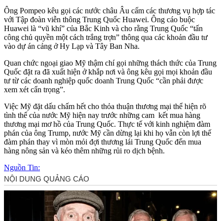
Ông Pompeo kêu gọi các nước châu Âu cấm các thương vụ hợp tác
với Tập đoàn viễn thông Trung Quốc Huawei. Ông cáo buộc
Huawei là “vũ khí” của Bắc Kinh và cho rằng Trung Quốc “tấn
công chủ quyền một cách trắng trợn” thông qua các khoản đầu tư
vào dự án cảng ở Hy Lạp và Tây Ban Nha.
Quan chức ngoại giao Mỹ thậm chí gọi những thách thức của Trung
Quốc đặt ra đã xuất hiện ở khắp nơi và ông kêu gọi mọi khoản đầu
tư từ các doanh nghiệp quốc doanh Trung Quốc “cần phải được
xem xét cẩn trọng”.
Việc Mỹ đặt dấu chấm hết cho thỏa thuận thương mại thể hiện rõ
tình thế của nước Mỹ hiện nay trước những cam kết mua hàng
thương mại mơ hồ của Trung Quốc. Thực tế với kinh nghiệm đàm
phán của ông Trump, nước Mỹ cần dừng lại khi họ vẫn còn lợi thế
đàm phán thay vì mòn mỏi đợi thương lái Trung Quốc đến mua
hàng nông sản và kéo thêm những rủi ro dịch bệnh.
Nguồn Tin: