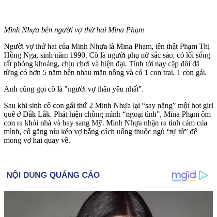
Minh Nhựa bên người vợ thứ hai Mina Phạm
Người vợ thứ hai của Minh Nhựa là Mina Phạm, tên thật Phạm Thị
Hồng Nga, sinh năm 1990. Cô là người phụ nữ sắc sảo, có lối sống
rất phóng khoáng, chịu chơi và hiện đại. Tính tới nay cặp đôi đã
từng có hơn 5 năm bên nhau mặn nồng và có 1 con trai, 1 con gái.
Anh cũng gọi cô là "người vợ thân yêu nhất".
Sau khi sinh cô con gái thứ 2 Minh Nhựa lại “say nắng” một hot girl
quê ở Đắk Lắk. Phát hiện chồng mình “ngoại tình”, Mina Phạm ôm
con ra khỏi nhà và bay sang Mỹ. Minh Nhựa nhận ra tình cảm của
mình, cố gắng níu kéo vợ bằng cách uống thuốc ngủ “t‌ּự t‌ּử” để
mong vợ hai quay về.