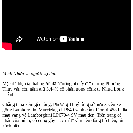
Minh Nhựa và người vợ đầu
Mặc dù hiện tại hai người đã “đường ai nấy đi” nhưng Phương
Thúy vẫn còn nắm giữ 3,44% cổ phần trong công ty Nhựa Long
Thành.
Chẳng thua kém gì chồng, Phương Thuý từng sở hữu 3 siêu xe
gồm: Lamborghini Murcielago LP640 xanh cốm, Ferrari 458 Italia
màu vàng và Lamborghini LP670-4 SV màu đen. Trên trang cá
nhân của mình, cô cũng gây ”lác mắt” vì nhiều đồng hồ hiệu, túi
xách hiệu.