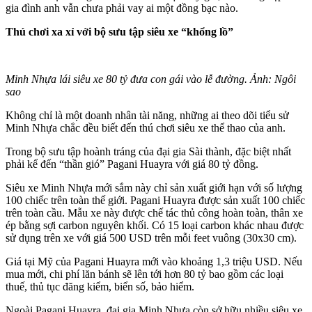
gia đình anh vẫn chưa phải vay ai một đồng bạc nào.
Thú chơi xa xỉ với bộ sưu tập siêu xe “khổng lồ”
Minh Nhựa lái siêu xe 80 tỷ đưa con gái vào lễ đường. Ảnh: Ngôi
sao
Không chỉ là một doanh nhân tài năng, những ai theo dõi tiểu sử
Minh Nhựa chắc đều biết đến thú chơi siêu xe thể thao của anh.
Trong bộ sưu tập hoành tráng của đại gia Sài thành, đặc biệt nhất
phải kể đến “thần gió” Pagani Huayra với giá 80 tỷ đồng.
Siêu xe Minh Nhựa mới sắm này chỉ sản xuất giới hạn với số lượng
100 chiếc trên toàn thế giới. Pagani Huayra được sản xuất 100 chiếc
trên toàn cầu. Mẫu xe này được chế tác thủ công hoàn toàn, thân xe
ép bằng sợi carbon nguyên khối. Có 15 loại carbon khác nhau được
sử dụng trên xe với giá 500 USD trên mỗi feet vuông (30x30 cm).
Giá tại Mỹ của Pagani Huayra mới vào khoảng 1,3 triệu USD. Nếu
mua mới, chi phí lăn bánh sẽ lên tới hơn 80 tỷ bao gồm các loại
thuế, thủ tục đăng kiểm, biển số, bảo hiểm.
Ngoài Pagani Huayra, đại gia Minh Nhựa còn sở hữu nhiều siêu xe