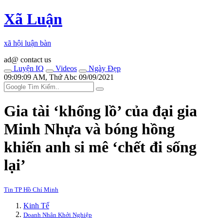
Xã Luận
xã hội luận bàn
ad@ contact us
Luyện IQ
Videos
Ngày Đẹp
09:09:09 AM, Thứ Abc 09/09/2021
Gia tài ‘khổng lồ’ của đại gia
Minh Nhựa và bóng hồng
khiến anh si mê ‘chết đi sống
lại’
Tin TP Hồ Chí Minh
Kinh Tế
Doanh Nhân Khởi Nghiệp