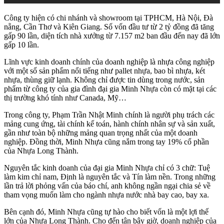
Công ty hiện có chi nhánh và showroom tại TPHCM, Hà Nội, Đà
nẵng, Cần Thơ và Kiên Giang. Số vốn đầu tư từ 2 tỷ đồng đã tăng
gấp 90 lần, diện tích nhà xưởng từ 7.157 m2 ban đầu đến nay đã lớn
gấp 10 lần.
Lĩnh vực kinh doanh chính của doanh nghiệp là nhựa công nghiệp
với một số sản phẩm nổi tiếng như pallet nhựa, bao bì nhựa, két
nhựa, thùng giữ lạnh. Không chỉ được tin dùng trong nước, sản
phẩm từ công ty của gia đình đại gia Minh Nhựa còn có mặt tại các
thị trường khó tính như Canada, Mỹ…
Trong công ty, Phạm Trần Nhật Minh chính là người phụ trách các
mảng cung ứng, tài chính kế toán, hành chính nhân sự và sản xuất,
gần như toàn bộ những mảng quan trọng nhất của một doanh
nghiệp. Đồng thời, Minh Nhựa cũng nắm trong tay 19% cổ phần
của Nhựa Long Thành.
Nguyên tắc kinh doanh của đại gia Minh Nhựa chỉ có 3 chữ: Tuệ
làm kim chỉ nam, Định là nguyên tắc và Tín làm nền. Trong những
lần trả lời phỏng vấn của báo chí, anh không ngần ngại chia sẻ về
tham vọng muốn làm cho ngành nhựa nước nhà bay cao, bay xa.
Bên cạnh đó, Minh Nhựa cũng tự hào cho biết vốn là một lợi thế
lớn của Nhựa Long Thành. Cho đến tận bây giờ, doanh nghiệp của