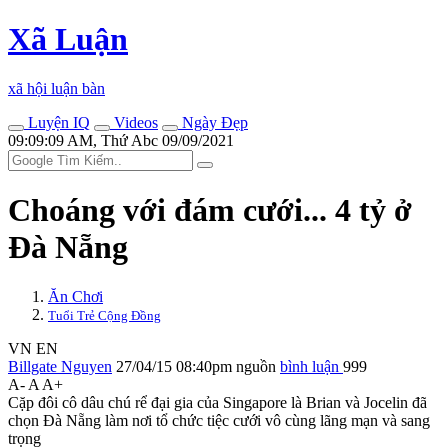
Xã Luận
xã hội luận bàn
Luyện IQ
Videos
Ngày Đẹp
09:09:09 AM, Thứ Abc 09/09/2021
Choáng với đám cưới... 4 tỷ ở
Đà Nẵng
Ăn Chơi
Tuổi Trẻ Cộng Đồng
VN
EN
Billgate Nguyen
27/04/15 08:40pm
nguồn
bình luận
999
A-
A
A+
Cặp đôi cô dâu chú rể đại gia của Singapore là Brian và Jocelin đã
chọn Đà Nẵng làm nơi tổ chức tiệc cưới vô cùng lãng mạn và sang
trọng