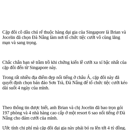
Cặp đôi cô dâu chú rể thuộc hàng đại gia của Singapore là Brian và
Jocelin đã chọn Đà Nẵng làm nơi tổ chức tiệc cưới vô cùng lãng
mạn và sang trọng.
Chắc chắn bạn sẽ trầm trồ khi chứng kiến lễ cưới xa xỉ bậc nhất của
cặp đôi đến từ Singapore này.
Trong rất nhiều địa điểm đẹp nổi tiếng ở châu Á, cặp đôi này đã
quyết định chọn bán đảo Sơn Trà, Đà Nẵng để tổ chức tiệc cưới kéo
dài suốt 4 ngày của mình.
Theo thông tin được biết, anh Brian và chị Jocelin đã bao trọn gói
197 phòng và 4 nhà hàng cao cấp ở một resort 6 sao nổi tiếng ở Đà
Nẵng cho đám cưới của mình.
Ước tính chi phí mà cặp đôi đại gia này phải bỏ ra lên tới 4 tỷ đồng.