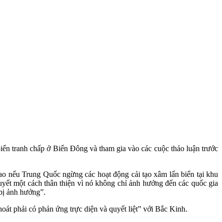
n tranh chấp ở Biển Đông và tham gia vào các cuộc thảo luận trước
 nếu Trung Quốc ngừng các hoạt động cải tạo xâ‌m lấ‌n biển tại khu
t một cách thân thiện vì nó không chỉ ảnh hưởng đến các quốc gia
bị ảnh hưởng”.
át phải có phản ứng trực diện và quyết liệt” với Bắc Kinh.