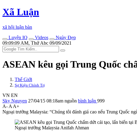
Xã Luận
xã hội luận bàn
Luyện IQ
Videos
Ngày Đẹp
09:09:09 AM, Thứ Abc 09/09/2021
ASEAN kêu gọi Trung Quốc chấm 
Thế Giới
Sự Kiện Chính Trị
VN
EN
Sky Nguyen
27/04/15 08:18am
nguồn
bình luận
999
A-
A
A+
Ngoại trưởng Malaysia: “Chúng tôi đánh giá cao nếu Trung Quốc ngừng
Ngoại trưởng Malaysia Anifah Ahman