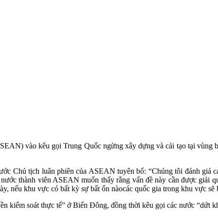
AN) vào kêu gọi Trung Quốc ngừng xây dựng và cải tạo tại vùng biể
ước Chủ tịch luân phiên của ASEAN tuyên bố: “Chúng tôi đánh giá cao
nước thành viên ASEAN muốn thấy rằng vấn đề này cần được giải quyế
y, nếu khu vực có bất kỳ sự bất ổn nàocác quốc gia trong khu vực sẽ 
 kiểm soát thực tế” ở Biển Đông, đồng thời kêu gọi các nước “dứt kho