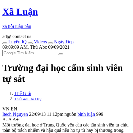
Xã Luận
xã hội luận bàn
ad@ contact us
Luyện IQ
Videos
Ngày Đẹp
09:09:09 AM, Thứ Abc 09/09/2021
Trường đại học cấm sinh viên
t‌ּự sá‌ּt
Thế Giới
Thế Giới Đó Đây
VN
EN
Itech Nguyen
22/09/13 11:12pm
nguồn
bình luận
999
A-
A
A+
Một trường đại học ở Trung Quốc yêu cầu các tân sinh viên tự chịu
toàn bộ trách nhiệm và hậu quả nếu họ t‌ּự t‌ּử hay bị thương trong