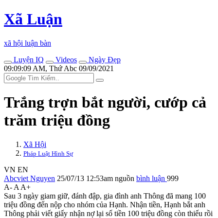
Xã Luận
xã hội luận bàn
Luyện IQ
Videos
Ngày Đẹp
09:09:09 AM, Thứ Abc 09/09/2021
Trắng trợn bắt người, cướp cả
trăm triệu đồng
Xã Hội
Pháp Luật Hình Sự
VN
EN
Abcviet Nguyen
25/07/13 12:53am
nguồn
bình luận
999
A-
A
A+
Sau 3 ngày giam giữ, đánh đập, gia đình anh Thông đã mang 100
triệu đồng đến nộp cho nhóm của Hạnh. Nhận tiền, Hạnh bắt anh
Thông phải viết giấy nhận nợ lại số tiền 100 triệu đồng còn thiếu rồi