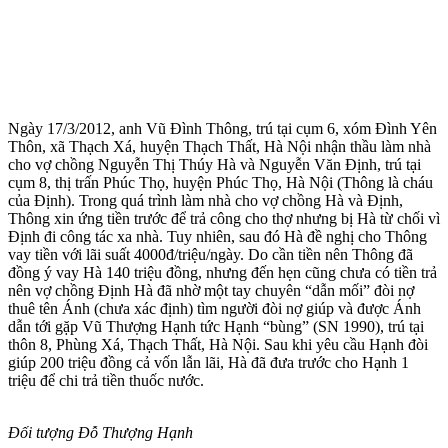
Ngày 17/3/2012, anh Vũ Đình Thông, trú tại cụm 6, xóm Đình Yên
Thôn, xã Thạch Xá, huyện Thạch Thất, Hà Nội nhận thầu làm nhà
cho vợ chồng Nguyễn Thị Thúy Hà và Nguyễn Văn Định, trú tại
cụm 8, thị trấn Phúc Thọ, huyện Phúc Thọ, Hà Nội (Thông là cháu
của Định). Trong quá trình làm nhà cho vợ chồng Hà và Định,
Thông xin ứng tiền trước để trả công cho thợ nhưng bị Hà từ chối vì
Định đi công tác xa nhà. Tuy nhiên, sau đó Hà đề nghị cho Thông
vay tiền với lãi suất 4000đ/triệu/ngày. Do cần tiền nên Thông đã
đồng ý vay Hà 140 triệu đồng, nhưng đến hẹn cũng chưa có tiền trả
nên vợ chồng Định Hà đã nhờ một tay chuyên “dẫn mối” đòi nợ
thuê tên Ánh (chưa xác định) tìm người đòi nợ giúp và được Ánh
dẫn tới gặp Vũ Thượng Hạnh tức Hạnh “bùng” (SN 1990), trú tại
thôn 8, Phùng Xá, Thạch Thất, Hà Nội. Sau khi yêu cầu Hạnh đòi
giúp 200 triệu đồng cả vốn lẫn lãi, Hà đã đưa trước cho Hạnh 1
triệu để chi trả tiền thuốc nước.
Đối tượng Đỗ Thượng Hạnh