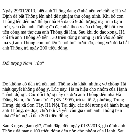
Ngày 29/01/2013, biết anh Thông đang ở nhà nên vợ chồng Hà và
Định đã bắt Thông lên nhà để nghiệm thu công trình. Khi bố con
Thông lên đến nơi thì tại nhà Hà đã có 9 đối tượng mặt mũi bặm
trợn, yêu cầu anh Thông đo đạc nhà theo ý của chúng để bớt xén
tiền công mà thợ của anh Thông đã làm. Sau khi đo đạc xong, Hà
chỉ trả anh Thông số tiền 130 triệu đồng nhưng lại trừ vào số tiền
mà vợ anh Thông còn nợ tiền “chơi họ” trước đó, cùng với đó là bắt
anh Thông trả ngày 200 triệu đồng.
Đối tượng Nam "rùa"
Do không có tiền trả nên anh Thông xin khất, nhưng vợ chồng Hà
nhất quyết không đồng ý. Lúc này, Hà ra hiệu cho nhóm của Hạnh
“hành động”. Các đối tượng này đã đưa anh Thông đến nhà Hà
Đăng Nam, tức Nam “rùa” (SN 1995), trú tại tổ 2, phường Trung
Hưng, thị xã Sơn Tây, Hà Nội. Tại đây, các đối tượng đã hành hung
anh Thông, đe dọa, chửi bới và yêu cầu gia đình anh Thông bán
nhà để trả nợ số tiền 200 triệu đồng.
Sau 3 ngày giam giữ, đánh đập, đến ngày 01/2/2013, gia đình anh
Thông đã mang 100 triệu đồng đến nộp cho nhóm của Hạnh. Sau