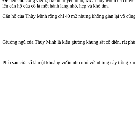
Để tiện cho công việc tại kênh truyền hình, MC Thùy Minh đã chuyể
lên căn hộ của cô là một hành lang nhỏ, hẹp và khó tìm.
Căn hộ của Thùy Minh rộng chỉ 40 m2 nhưng không gian lại vô cũng 
Giường ngủ của Thùy Minh là kiểu giường khung sắt cổ điển, rất phù 
Phía sau cửa sổ là một khoảng vườn nho nhỏ với những cây trồng xa