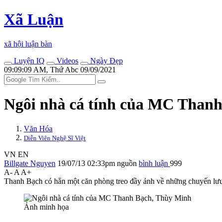
Xã Luận
xã hội luận bàn
Luyện IQ
Videos
Ngày Đẹp
09:09:09 AM, Thứ Abc 09/09/2021
Ngôi nhà cá tính của MC Than
Văn Hóa
Diễn Viên Nghệ Sĩ Việt
VN
EN
Billgate Nguyen
19/07/13 02:33pm
nguồn
bình luận
999
A-
A
A+
Thanh Bạch có hẳn một căn phòng treo đầy ảnh về những chuyến lưu 
Ảnh minh họa