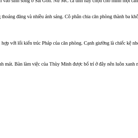
n vào sinh sống ở Sài Gòn. Nữ MC cá tính này chọn cho mình một căn h
thoáng đãng và nhiều ánh sáng. Cô phân chia căn phòng thành ba không
hợp với lối kiến trúc Pháp của căn phòng. Cạnh giường là chiếc kệ nhỏ
nh mát. Bàn làm việc của Thùy Minh được bố trí ở đây nên luôn xanh 