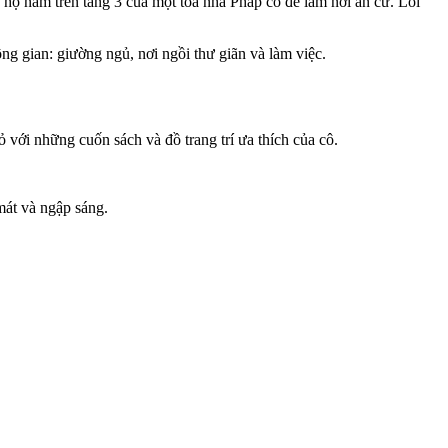
ộ nằm trên tầng 3 của một tòa nhà Pháp cổ để làm nơi an cư. Lối
 gian: giường ngủ, nơi ngồi thư giãn và làm việc.
 với những cuốn sách và đồ trang trí ưa thích của cô.
mát và ngập sáng.