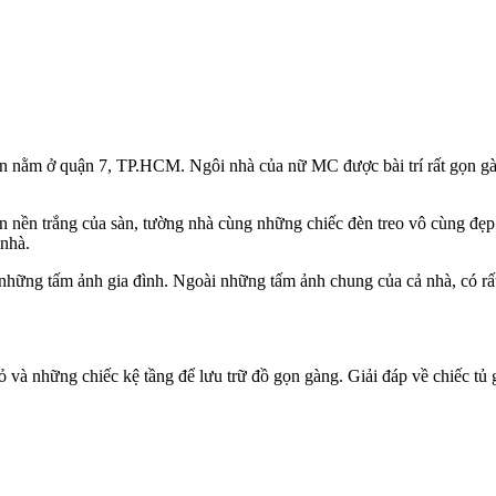
nằm ở quận 7, TP.HCM. Ngôi nhà của nữ MC được bài trí rất gọn gàng
 nền trắng của sàn, tường nhà cùng những chiếc đèn treo vô cùng đẹp m
 nhà.
ững tấm ảnh gia đình. Ngoài những tấm ảnh chung của cả nhà, có rất
 và những chiếc kệ tầng để lưu trữ đồ gọn gàng. Giải đáp về chiếc tủ g