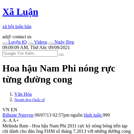
Xã Luận
xã hội luận bàn
ad@ contact us
Luyện IQ
Videos
Ngày Đẹp
09:09:09 AM, Thứ Abc 09/09/2021
Hoa hậu Nam Phi nóng rực
từng đường cong
Văn Hóa
Người đẹp Quốc tế
VN
EN
Billgate Nguyen
09/07/13 02:57pm
nguồn
bình luận
999
A-
A
A+
Melinda Bam - Hoa hậu Nam Phi 2011 cực kỳ nóng bỏng trên tạp
chí dành cho đàn ông FHM số tháng 7.2013 với những đường cong