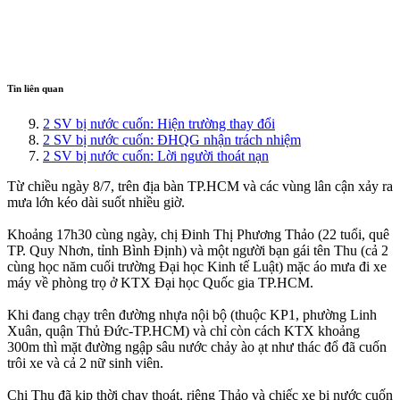
Tin liên quan
2 SV bị nước cuốn: Hiện trường thay đổi
2 SV bị nước cuốn: ĐHQG nhận trách nhiệm
2 SV bị nước cuốn: Lời người thoát nạn
Từ chiều ngày 8/7, trên địa bàn TP.HCM và các vùng lân cận xảy ra
mưa lớn kéo dài suốt nhiều giờ.
Khoảng 17h30 cùng ngày, chị Đinh Thị Phương Thảo (22 tuổi, quê
TP. Quy Nhơn, tỉnh Bình Định) và một người bạn gái tên Thu (cả 2
cùng học năm cuối trường Đại học Kinh tế Luật) mặc áo mưa đi xe
máy về phòng trọ ở KTX Đại học Quốc gia TP.HCM.
Khi đang chạy trên đường nhựa nội bộ (thuộc KP1, phường Linh
Xuân, quận Thủ Đức-TP.HCM) và chỉ còn cách KTX khoảng
300m thì mặt đường ngập sâu nước chảy ào ạt như thác đổ đã cuốn
trôi xe và cả 2 nữ sinh viên.
Chị Thu đã kịp thời chạy thoát, riêng Thảo và chiếc xe bị nước cuốn