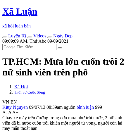
Xã Luận
xã hội luận bàn
Luyện IQ
Videos
Ngày Đẹp
09:09:09 AM, Thứ Abc 09/09/2021
TP.HCM: Mưa lớn cuốn trôi 2
nữ sinh viên trên phố
Xã Hội
Thời Sự Cuộc Sống
VN
EN
Kitty Nguyen
09/07/13 08:39am
nguồn
bình luận
999
A-
A
A+
Chạy xe máy trên đường trong cơn mưa như trút nước, 2 nữ sinh
viên đã bị nước cuốn trôi khiến một người t‌ử von‌g, người còn lại
may mắn thoát nạn.