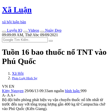
Xã Luận
xã hội luận bàn
Luyện IQ
Videos
Ngày Đẹp
09:09:09 AM, Thứ Abc 09/09/2021
Tuồn 16 bao thuốc nổ TNT vào
Phú Quốc
Xã Hội
Pháp Luật Hình Sự
VN
EN
Kitty Nguyen
29/06/13 09:33am
nguồn
bình luận
999
A-
A
A+
Bộ đội biên phòng phát hiện vụ vận chuyển thuốc nổ lớn nhất từ
trước đến nay với tổng trọng lượng gần 400 kg từ Campuchia chở
vào Phú Quốc (Kiên Giang).