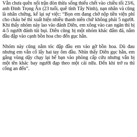
Vẫn chưa quên nổi trận đòn thừa sống thiếu chết vào chiều tối 23/6,
anh Đinh Trọng Ân (23 tuổi, quê tỉnh Tây Ninh), nạn nhân và cũng
là nhân chứng, kể lại sự việc: “Bọn em đang chờ nộp tiền viện phí
cho cháu bé thì xuất hiện nhiều thanh niên chứ không phải 5 người.
Khi thấy nhóm này lao vào đánh Diên, em xông vào can ngăn thì bị
4-5 người đánh túi bụi. Diên cũng bị một nhóm khác đấm đá, nắm
đầu đập vào cạnh bồn hoa cho đến gục hẳn.
Nhóm này cũng nắm tóc đập đầu em vào gờ bồn hoa. Dù đau
nhưng em vẫn cố lấy hai tay ôm đầu. Nhìn thấy Diên gục hẳn, em
gắng vùng dậy chạy lại bế bạn vào phòng cấp cứu nhưng vẫn bị
một tên khác bay người đạp theo một cái nữa. Đến khi trở ra thì
công an đến”.