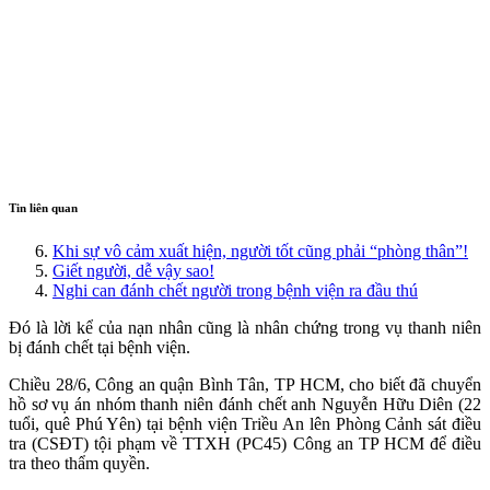
Tin liên quan
Khi sự vô cảm xuất hiện, người tốt cũng phải “phòng thân”!
Giết người, dễ vậy sao!
Nghi can đánh chết người trong bệnh viện ra đầu thú
Đó là lời kể của nạn nhân cũng là nhân chứng trong vụ thanh niên
bị đánh chết tại bệnh viện.
Chiều 28/6, Công an quận Bình Tân, TP HCM, cho biết đã chuyển
hồ sơ vụ án nhóm thanh niên đánh chết anh Nguyễn Hữu Diên (22
tuổi, quê Phú Yên) tại bệnh viện Triều An lên Phòng Cảnh sát điều
tra (CSĐT) tội phạm về TTXH (PC45) Công an TP HCM để điều
tra theo thẩm quyền.