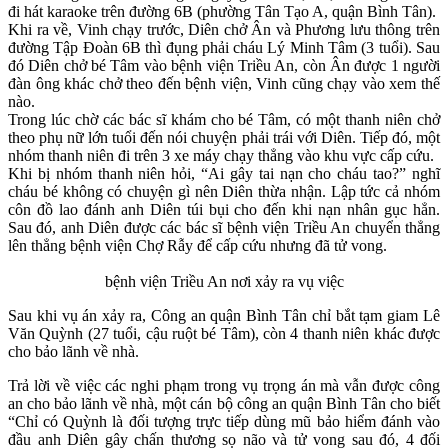
đi hát karaoke trên đường 6B (phường Tân Tạo A, quận Bình Tân).
Khi ra về, Vinh chạy trước, Diên chở Ân và Phương lưu thông trên
đường Tập Đoàn 6B thì đụng phải cháu Lý Minh Tâm (3 tuổi). Sau
đó Diên chở bé Tâm vào bệnh viện Triều An, còn Ân được 1 người
đàn ông khác chở theo đến bệnh viện, Vinh cũng chạy vào xem thế
nào.
Trong lúc chờ các bác sĩ khám cho bé Tâm, có một thanh niên chở
theo phụ nữ lớn tuổi đến nói chuyện phải trái với Diên. Tiếp đó, một
nhóm thanh niên đi trên 3 xe máy chạy thẳng vào khu vực cấp cứu.
Khi bị nhóm thanh niên hỏi, “Ai gây tai nạn cho cháu tao?” nghĩ
cháu bé không có chuyện gì nên Diên thừa nhận. Lập tức cả nhóm
côn đồ lao đánh anh Diên túi bụi cho đến khi nạn nhân gục hẳn.
Sau đó, anh Diên được các bác sĩ bệnh viện Triều An chuyển thẳng
lên thẳng bệnh viện Chợ Rẫy để cấp cứu nhưng đã t‌ử von‌g.
bệnh viện Triều An nơi xảy ra vụ việc
Sau khi vụ án xảy ra, Công an quận Bình Tân chỉ bắt tạm giam Lê
Văn Quỳnh (27 tuổi, cậu ruột bé Tâm), còn 4 thanh niên khác được
cho bảo lãnh về nhà.
Trả lời về việc các nghi phạm trong vụ trọng án mà vẫn được công
an cho bảo lãnh về nhà, một cán bộ công an quận Bình Tân cho biết
“Chỉ có Quỳnh là đối tượng trực tiếp dùng mũ bảo hiểm đánh vào
đầu anh Diên gây chấn thương sọ não và t‌ử von‌g sau đó, 4 đối