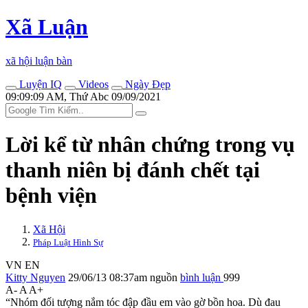
Xã Luận
xã hội luận bàn
Luyện IQ
Videos
Ngày Đẹp
09:09:09 AM, Thứ Abc 09/09/2021
Lời kể từ nhân chứng trong vụ
thanh niên bị đánh chết tại
bệnh viện
Xã Hội
Pháp Luật Hình Sự
VN
EN
Kitty Nguyen
29/06/13 08:37am
nguồn
bình luận
999
A-
A
A+
“Nhóm đối tượng nắm tóc đập đầu em vào gờ bồn hoa. Dù đau