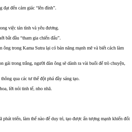
đạt đến cảm giác “lê‌n đỉn‌h”.
ng việc tán tỉnh và yêu đương.
ới bắt đầu “tham gia chiến đấu”.
n ông trong Kama Sutra lại có bản năng mạnh mẽ và biết cách làm
 gái trong trắng, người đàn ông sẽ dành ra vài buổi để trò chuyện,
thông qua các tư thế đột phá đầy sáng tạo.
a, lời nói tinh tế, nho nhã.
phát triển, làm thế nào để duy trì, tạo được ấn tượng mạnh khiến đối