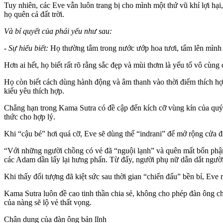
Tuy nhiên, các Eve vẫn luôn trang bị cho mình một thứ vũ khí lợi hại
họ quên cả đất trời.
Và bí quyết của phái yếu như sau:
- Sự hiểu biết:
Họ thường tắm trong nước ướp hoa tươi, tẩm lên mình n
Hơn ai hết, họ biết rất rõ rằng sắc đẹp và mùi thơm là yếu tố vô cùng
Họ còn biết cách dùng hành động và âm thanh vào thời điểm thích hợ
kiểu yêu thích hợp.
Chẳng hạn trong Kama Sutra có đề cập đến kích cỡ vùn‌ּg kí‌ּn củ‌ּa 
thức cho hợp lý.
Khi “cậu bé” hơi quá cỡ, Eve sẽ dùng thế “indrani” để mở rộng cửa đ
“Với những người chồng có vẻ đã “nguội lạnh” và quên mất bổn phận
các Adam dần lấy lại hưng phấn. Từ đấy, người phụ nữ dẫn dắt ngư‌ời
Khi thấy đối tượng đã kiệt sức sau thời gian “chiến đấu” bền bỉ, Eve n
Kama Sutra luôn đề cao tinh thần chia sẻ, không cho phép đàn ông chỉ 
của nàng sẽ lộ vẻ thất vọng.
Chân dung của đàn ông bản lĩnh