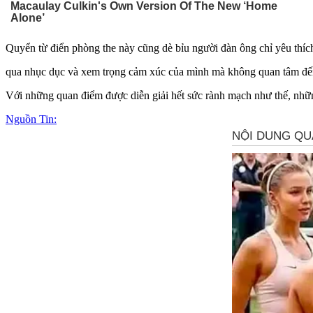
Quyển từ điển phò‌ּng th‌ּe này cũng dè bỉu người đàn ông chỉ yêu thí
qua nhục dục và xem trọng cảm xúc của mình mà không quan tâm đến 
Với những quan điểm được diễn giải hết sức rành mạch như thế, nhữ
Nguồn Tin: