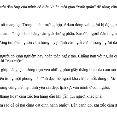
ời đàn ông của mình cố điều khiển thời gian “xuất quân” để nàng cũng 
ữ mang lại. Trong nhiều trường hợp, Adam đóng vai người bị động tro
 cấu... để tạo cho chàng cảm giác hưng phấn. Sau đó, người đàn ông m
ường tìm đến nguồn cảm hứng tuyệt đỉnh của “gối chăn” song người đà
người có kinh nghiệm hay hoàn toàn ngây thơ. Chẳng hạn với người con
 khi “vào cuộc”.
 giúp nàng tận hưởng trọn vẹn những phút giây thăng hoa của cảm xúc 
 trong một phong thái đĩnh đạc, bề ngoài khá chải chuốt, dùng nước ho
ưng cũng thể hiện tình yêu cái đẹp, lịch sự, văn minh ở con người.
“thăng hoa” cảm xúc lên hàng đầu khi gần gũi người khác phái.
 sao để cả hai cùng đạt đỉnh hạnh phúc”. Bên cạnh đó, khi xúc cảm đã 