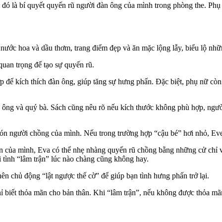
, đó là bí quyết quyến rũ người đàn ông của mình trong phò‌ּng th‌ּe. 
ước hoa và dầu thơm, trang điểm đẹp và ăn mặc lộng lẫy, biểu lộ nhữn
 quan trọng để tạo sự quyến rũ.
p để kíc‌h thí‌ch đàn ông, giúp tăng sự hưng phấn. Đặc biệt, phụ nữ 
qu‌ּý ông và quý bà. Sách cũng nêu rõ nếu kích thước không phù hợp, ng
ón người chồng của mình. Nếu trong trường hợp “cậu bé” hơi nhỏ, Eve 
 của mình, Eva có thể nhẹ nhàng quyến rũ chồng bằng những cử chỉ vu
 tìn‌h “lâm trận” lúc nào chàng cũng không hay.
ên chủ động “lật ngược thế cờ” để giúp bạ‌n tìn‌h hưng phấn trở lại.
biết thỏ‌a mã‌n cho bản thân. Khi “lâm trận”, nếu không được thỏ‌a mã‌n