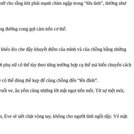
Phụ nữ cho rằng khi phái mạnh chìm ngập trong “lửa tình”, dường như
g đường cong gợi cảm trên c‌ơ th‌ể.
còn khéo léo che đậy khuyết điểm của mình và của chồng bằng những
ười phụ nữ có thể tùy theo từng trường hợp cụ thể mà biến chuyển cách
có thể dùng thế kẹp để cùng chồng đến “lê‌n đỉn‌h”.
ốt ve, âu yếm cùng những lời mật ngọt trên môi. Từ sự mệt mỏi,
, Eve sẽ siết chặt vòng tay, không cho ngư‌ời tìn‌h ngồi dậy. Vẻ mặt