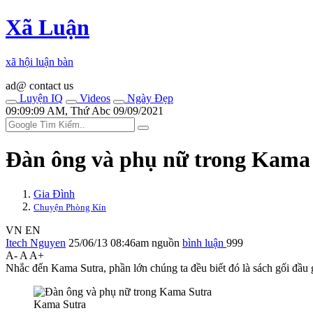
Xã Luận
xã hội luận bàn
ad@ contact us
Luyện IQ
Videos
Ngày Đẹp
09:09:09 AM, Thứ Abc 09/09/2021
Đàn ông và phụ nữ trong Kama
Gia Đình
Chuyện Phòng Kín
VN
EN
Itech Nguyen
25/06/13 08:46am
nguồn
bình luận
999
A-
A
A+
Nhắc đến Kama Sutra, phần lớn chúng ta đều biết đó là sách gối đầu
Kama Sutra