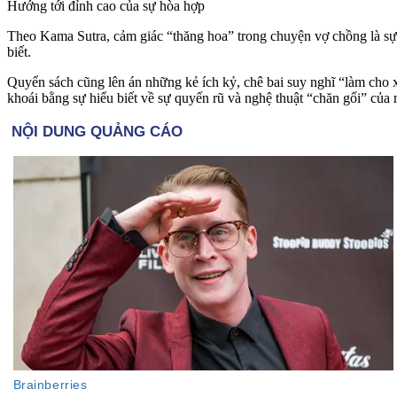
Hướng tới đỉnh cao của sự hòa hợp
Theo Kama Sutra, cảm giác “thăng hoa” trong chuyện vợ chồng là sự 
biết.
Quyển sách cũng lên án những kẻ ích kỷ, chê bai suy nghĩ “làm cho 
kho‌ּái bằng sự hiểu biết về sự quyến rũ và nghệ thuật “chăn gối” của