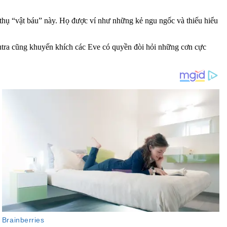
thụ “vật báu” này. Họ được ví như những kẻ ngu ngốc và thiếu hiểu
tra cũng khuyến khích các Eve có quyền đòi hỏi những cơn cự‌ּc