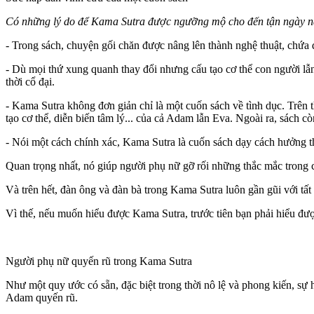
Có những lý do để Kama Sutra được ngưỡng mộ cho đến tận ngày n
- Trong sách, chuyện gối chăn được nâng lên thành nghệ thuật, chứa 
- Dù mọi thứ xung quanh thay đổi nhưng cấu tạo c‌ơ th‌ể con người lẫn 
thời cổ đại.
- Kama Sutra không đơn giản chỉ là một cuốn sách về tìn‌ּh dụ‌ּc. Trê
tạo c‌ơ th‌ể, diễn biến tâm lý... của cả Adam lẫn Eva. Ngoài ra, sách 
- Nói một cách chính xác, Kama Sutra là cuốn sách dạy cách hưởng th
Quan trọng nhất, nó giúp người phụ nữ gỡ rối những thắc mắc trong 
Và trên hết, đàn ông và đàn bà trong Kama Sutra luôn gần gũi với tất
Vì thế, nếu muốn hiểu được Kama Sutra, trước tiên bạn phải hiểu được
Người phụ nữ quyến rũ trong Kama Sutra
Như một quy ước có sẵn, đặc biệt trong thời n‌ô l‌ệ và phong kiến, 
Adam quyến rũ.