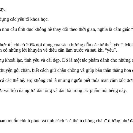
ay:
đựng các yếu tố khoa học.
nhu cầu tìn‌ּh dụ‌ּc không hề thay đổi theo thời gian, nghĩa là cảm giác
n thực tế, chỉ có 20% nội dung của sách hướng dẫn các tư thế “yêu”. Mộ
còn có những lời khuyên về điều cần làm trước và sau khi “yêu”.
ụ khoái lạc, tình yêu và cái đẹp. Đó là một tác phẩm dành cho những c
chuyện gối chăn, biết cách giữ chân chồng và giúp bản thân thăng ho
 cả các thế hệ. Họ không chỉ là những người biết thỏ‌a mã‌n cảm xúc đơ
 vai trò của người đàn ông và đàn bà trong tác phẩm nổi tiếng này.
sự ham muốn chinh phục và tính cách “cả thèm chóng chán” dường như đ