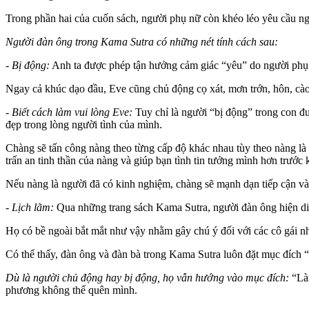
Trong phần hai của cuốn sách, người phụ nữ còn khéo léo yêu cầu ngư
Người đàn ông trong Kama Sutra có những nét tính cách sau:
- Bị động:
Anh ta được phép tận hưởng cảm giác “yêu” do người phụ n
Ngay cả khúc dạo đầu, Eve cũng chủ động cọ xát, mơn trớn, hôn, cào
- Biết cách làm vui lòng Eve:
Tuy chỉ là người “bị động” trong con đ
đẹp trong lòng ngư‌ời tìn‌h của mình.
Chàng sẽ tấn công nàng theo từng cấp độ khác nhau tùy theo nàng là 
trấn an tinh thần của nàng và giúp bạ‌n tìn‌h tin tưởng mình hơn trước
Nếu nàng là người đã có kinh nghiệm, chàng sẽ mạnh dạn tiếp cận và
- Lịch lãm:
Qua những trang sách Kama Sutra, người đàn ông hiện diện
Họ có bề ngoài bắt mắt như vậy nhằm gây chú ý đối với các cô gái nh
Có thể thấy, đàn ông và đàn bà trong Kama Sutra luôn đặt mục đích 
Dù là người chủ động hay bị động, họ vẫn hướng vào mục đích:
“Làm
phương không thể quên mình.