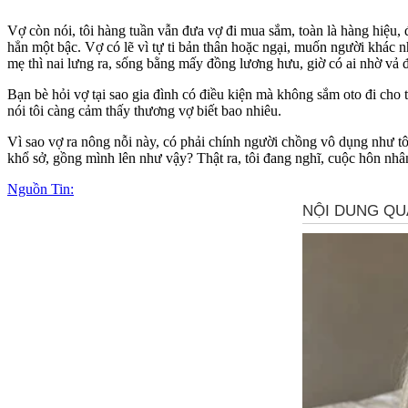
Vợ còn nói, tôi hàng tuần vẫn đưa vợ đi mua sắm, toàn là hàng hiệu, 
hẳn một bậc. Vợ có lẽ vì tự ti bản thân hoặc ngại, muốn người khác n
mẹ thì nai lưng ra, sống bằng mấy đồng lương hưu, giờ có ai nhờ vả đ
Bạn bè hỏi vợ tại sao gia đình có điều kiện mà không sắm oto đi cho 
nói tôi càng cảm thấy thương vợ biết bao nhiêu.
Vì sao vợ ra nông nỗi này, có phải chính người chồng vô dụng như tô
khổ sở, gồng mình lên như vậy? Thật ra, tôi đang nghĩ, cuộc hôn nh
Nguồn Tin: