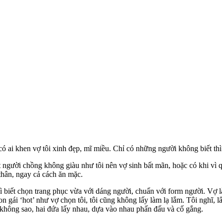
ó ai khen vợ tôi xinh đẹp, mĩ miều. Chỉ có những người không biết thì 
một người chồng không giàu như tôi nên vợ sinh bất mãn, hoặc có khi vì
thân, ngay cả cách ăn mặc.
 vì biết chọn trang phục vừa với dáng người, chuẩn với form người. Vợ 
on gái ‘hot’ như vợ chọn tôi, tôi cũng không lấy làm lạ lắm. Tôi nghĩ, 
ố không sao, hai đứa lấy nhau, dựa vào nhau phấn đấu và cố gắng.