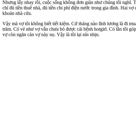
Nhưng lấy nhay rồi, cuộc sống không đơn giản như chúng tôi nghĩ. Tô
chỉ đủ tiền thuê nhà, đủ tiền chi phí điện nước trong gia đình. Hai v
khoản nhà cửa.
Vậy mà vợ tôi không biết tiết kiệm. Cứ tháng nào lĩnh lương là đi m
trăm. Có vẻ như vợ vẫn chưa bỏ được cái bệnh hotgirl. Có lần tôi góp 
vợ còn ngăn cản vợ này nọ. Vậy là tôi lại nín nhịn.