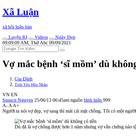
Xã Luận
xã hội luận bàn
Luyện IQ
Videos
Ngày Đẹp
09:09:09 AM, Thứ Abc 09/09/2021
Vợ mắc bệnh ‘sĩ mồm’ dù không
Gia Đình
Tình Yêu Hôn Nhân
VN
EN
Susucn Nguyen
25/06/13 06:45am
nguồn
bình luận
999
A-
A
A+
Người ta nói vợ đẹp, vợ sang thì mát cái mặt chồng. Tôi có một người 
Dù đã là vợ chồng được hơn 1 năm nhưng vợ vẫn chứng nào tật