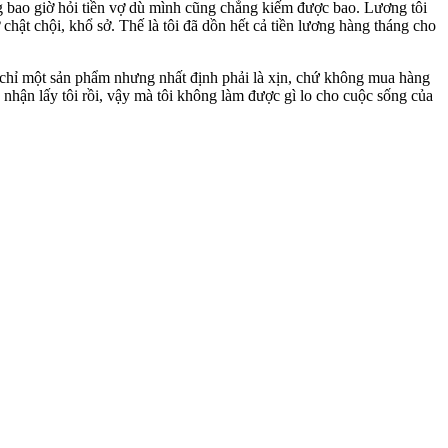
ng bao giờ hỏi tiền vợ dù mình cũng chẳng kiếm được bao. Lương tôi
 chật chội, khổ sở. Thế là tôi đã dồn hết cả tiền lương hàng tháng cho
a chỉ một sản phẩm nhưng nhất định phải là xịn, chứ không mua hàng
p nhận lấy tôi rồi, vậy mà tôi không làm được gì lo cho cuộc sống của