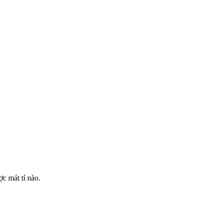
ợc mát tí nào.