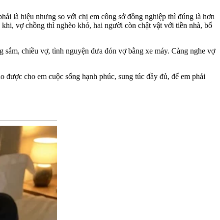
phải là hiệu nhưng so với chị em công sở đồng nghiệp thì đúng là hơn
hi, vợ chồng thì nghèo khó, hai người còn chật vật với tiền nhà, bố
không sắm, chiều vợ, tình nguyện đưa đón vợ bằng xe máy. Càng nghe vợ
g lo được cho em cuộc sống hạnh phúc, sung túc đầy đủ, để em phải