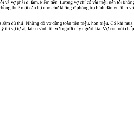
i và vợ phải đi làm, kiếm tiền. Lương vợ chỉ có vài triệu nên tôi khô
ợ chồng thuê một căn hộ nhỏ chứ không ở phòng trọ bình dân vì tôi lo vợ
ua sắm đủ thứ. Những đồ vợ dùng toàn tiền triệu, hơn triệu. Có khi mu
ý thì vợ tự ái, lại so sánh tôi với người này người kia. Vợ còn nói chấ