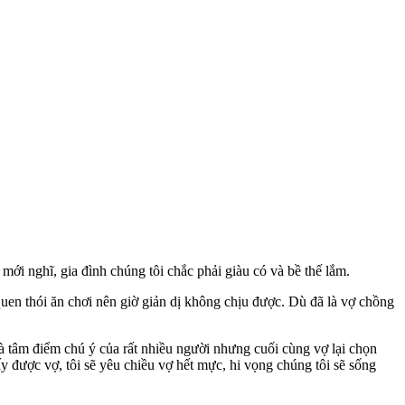
mới nghĩ, gia đình chúng tôi chắc phải giàu có và bề thế lắm.
 quen thói ăn chơi nên giờ giản dị không chịu được. Dù đã là vợ chồng
là tâm điểm chú ý của rất nhiều người nhưng cuối cùng vợ lại chọn
lấy được vợ, tôi sẽ yêu chiều vợ hết mực, hi vọng chúng tôi sẽ sống