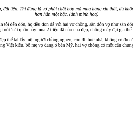
, đắt tiền. Thì đúng là vợ phải chắt bóp mà mua hàng xịn thật, dù khô
hơn hẳn một bậc. (ảnh minh họa)
ần tôi đến đón, họ đều đon đả với hai vợ chồng, săn đón vợ như săn đó
ại nói ‘cái quần này mua 2 triệu đã nào chả đẹp, chồng mày đại gia th
đẹp thế lại lấy một người chồng nghèo, còn đi thuê nhà, không có đủ cả
hồng Việt kiều, bố mẹ vợ đang ở bên Mỹ, hai vợ chồng có một căn chung