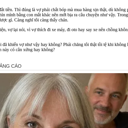
đắt tiền. Thì đúng là vợ phải chắt bóp mà mua hàng xịn thật, dù không 
hìn mình bằng con mắt khác nên mới bịa ra câu chuyện như vậy. Trong k
ược gì. Càng nghĩ tôi càng thấy chán.
tiện, vợ lại nói, vì vợ thích đi xe máy, đi oto hay say xe nên chồng 
i đã khiến vợ như vậy hay không? Phải chăng tôi thật tồi tệ khi khôn
ân này có cân xứng hay không?