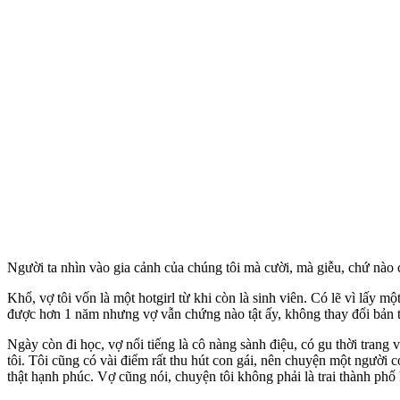
Người ta nhìn vào gia cảnh của chúng tôi mà cười, mà giễu, chứ nào c
Khổ, vợ tôi vốn là một hotgirl từ khi còn là sinh viên. Có lẽ vì lấy 
được hơn 1 năm nhưng vợ vẫn chứng nào tật ấy, không thay đổi bản 
Ngày còn đi học, vợ nổi tiếng là cô nàng sành điệu, có gu thời trang
tôi. Tôi cũng có vài điểm rất thu hút con gái, nên chuyện một người c
thật hạnh phúc. Vợ cũng nói, chuyện tôi không phải là trai thành ph