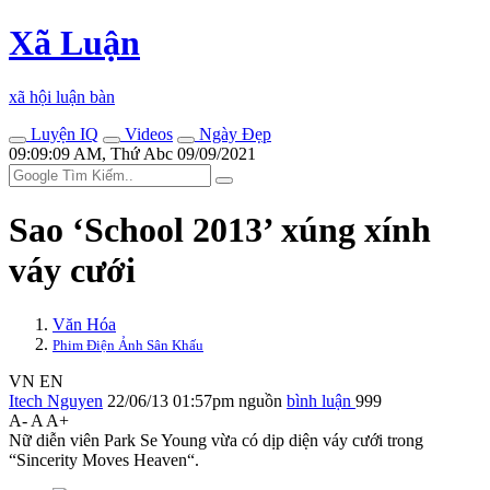
Xã Luận
xã hội luận bàn
Luyện IQ
Videos
Ngày Đẹp
09:09:09 AM, Thứ Abc 09/09/2021
Sao ‘School 2013’ xúng xính
váy cưới
Văn Hóa
Phim Điện Ảnh Sân Khấu
VN
EN
Itech Nguyen
22/06/13 01:57pm
nguồn
bình luận
999
A-
A
A+
Nữ diễn viên Park Se Young vừa có dịp diện váy cưới trong
“Sincerity Moves Heaven“.