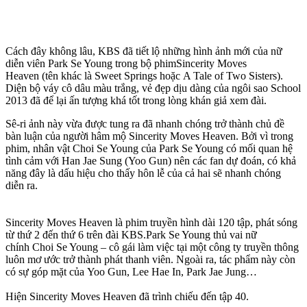
Cách đây không lâu, KBS đã tiết lộ những hình ảnh mới của nữ
diễn viên Park Se Young trong bộ phimSincerity Moves
Heaven (tên khác là Sweet Springs hoặc A Tale of Two Sisters).
Diện bộ váy cô dâu màu trắng, vẻ đẹp dịu dàng của ngôi sao School
2013 đã để lại ấn tượng khá tốt trong lòng khán giả xem đài.
Sê-ri ảnh này vừa được tung ra đã nhanh chóng trở thành chủ đề
bàn luận của người hâm mộ Sincerity Moves Heaven. Bởi vì trong
phim, nhân vật Choi Se Young của Park Se Young có mối quan hệ
tình cảm với Han Jae Sung (Yoo Gun) nên các fan dự đoán, có khả
năng đây là dấu hiệu cho thấy hôn lễ của cả hai sẽ nhanh chóng
diễn ra.
Sincerity Moves Heaven là phim truyền hình dài 120 tập, phát sóng
từ thứ 2 đến thứ 6 trên đài KBS.Park Se Young thủ vai nữ
chính Choi Se Young – cô gái làm việc tại một công ty truyền thông
luôn mơ ước trở thành phát thanh viên. Ngoài ra, tác phẩm này còn
có sự góp mặt của Yoo Gun, Lee Hae In, Park Jae Jung…
Hiện Sincerity Moves Heaven đã trình chiếu đến tập 40.