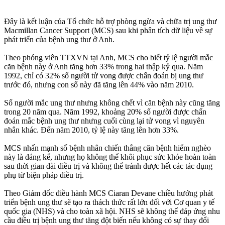
Đây là kết luận của Tổ chức hỗ trợ phòng ngừa và chữa trị ung thư
Macmillan Cancer Support (MCS) sau khi phân tích dữ liệu về sự
phát triển của bệnh ung thư ở Anh.
Theo phóng viên TTXVN tại Anh, MCS cho biết tỷ lệ người mắc
căn bệnh này ở Anh tăng hơn 33% trong hai thập kỷ qua. Năm
1992, chỉ có 32% số người t‌ử von‌g được chẩn đoán bị ung thư
trước đó, nhưng con số này đã tăng lên 44% vào năm 2010.
Số người mắc ung thư nhưng không chết vì căn bệnh này cũng tăng
trong 20 năm qua. Năm 1992, khoảng 20% số người được chẩn
đoán mắc bệnh ung thư nhưng cuối cùng lại t‌ử von‌g vì nguyên
nhân khác. Đến năm 2010, tỷ lệ này tăng lên hơn 33%.
MCS nhấn mạnh số bệnh nhân chiến thắng căn bệnh hiểm nghèo
này là đáng kể, nhưng họ không thể khôi phục sức khỏe hoàn toàn
sau thời gian dài điều trị và không thể tránh được hết các tác dụng
phụ từ biện pháp điều trị.
Theo Giám đốc điều hành MCS Ciaran Devane chiều hướng phát
triển bệnh ung thư sẽ tạo ra thách thức rất lớn đối với Cơ quan y tế
quốc gia (NHS) và cho toàn xã hội. NHS sẽ không thể đáp ứng nhu
cầu điều trị bệnh ung thư tăng đột biến nếu không có sự thay đổi