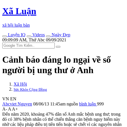
Xã Luận
xã hội luận bàn
Luyện IQ
Videos
Ngày Đẹp
09:09:09 AM, Thứ Abc 09/09/2021
Cảnh báo đáng lo ngại về số
người bị ung thư ở Anh
Xã Hội
Sức Khỏe Cộng Đồng
VN
EN
Abcviet Nguyen
08/06/13 11:45am
nguồn
bình luận
999
A-
A
A+
Đến năm 2020, khoảng 47% dân số Anh mắc bệnh ung thư; trong
đó có 38% bệnh nhân có thể chiến thắng căn bệnh nguy hiểm này
nhờ các liệu pháp điều trị tiên tiến hoặc sẽ chết vì các nguyên nhân