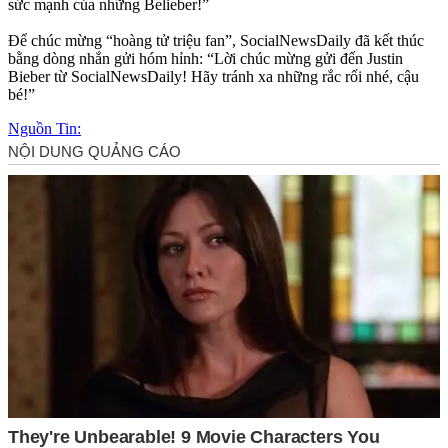
sức mạnh của những Belieber!”
Để chúc mừng “hoàng tử triệu fan”, SocialNewsDaily đã kết thúc
bằng dòng nhắn gửi hóm hỉnh: “Lời chúc mừng gửi đến Justin
Bieber từ SocialNewsDaily! Hãy tránh xa những rắc rối nhé, cậu
bé!”
Nguồn Tin: