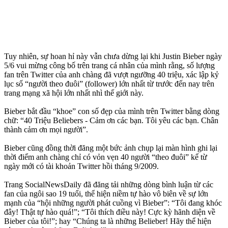
Tuy nhiên, sự hoan hỉ này vẫn chưa dừng lại khi Justin Bieber ngày
5/6 vui mừng công bố trên trang cá nhân của mình rằng, số lượng
fan trên Twitter của anh chàng đã vượt ngưỡng 40 triệu, xác lập kỷ
lục số “người theo đuôi” (follower) lớn nhất từ trước đến nay trên
trang mạng xã hội lớn nhất nhì thế giới này.
Bieber bắt đầu “khoe” con số đẹp của mình trên Twitter bằng dòng
chữ: “40 Triệu Beliebers - Cảm ơn các bạn. Tôi yêu các bạn. Chân
thành cảm ơn mọi người”.
Bieber cũng đồng thời đăng một bức ảnh chụp lại màn hình ghi lại
thời điểm anh chàng chỉ có vỏn vẹn 40 người “theo đuôi” kể từ
ngày mới có tài khoản Twitter hồi tháng 9/2009.
Trang SocialNewsDaily đã đăng tải những dòng bình luận từ các
fan của ngôi sao 19 tuổi, thể hiện niềm tự hào vô biên về sự lớn
mạnh của “hội những người phát cuồng vì Bieber”: “Tôi đang khóc
đây! Thật tự hào quá!”; “Tôi thích điều này! Cực kỳ hãnh diện về
Bieber của tôi!”; hay “Chúng ta là những Belieber! Hãy thể hiện