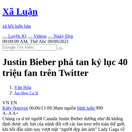
Xã Luận
xã hội luận bàn
Luyện IQ
Videos
Ngày Đẹp
09:09:09 AM, Thứ Abc 09/09/2021
Justin Bieber phá tan kỷ lục 40
triệu fan trên Twitter
Văn Hóa
Âm Nhạc Ca Sĩ
VN
EN
Kitty Nguyen
06/06/13 09:38am
nguồn
bình luận
999
A-
A
A+
Chàng ca sĩ trẻ người Canada Justin Bieber dường như đã khẳng
định được sức hút của mình đối với các fan teen trên toàn thế giới,
khi hồi đầu năm nay vượt mặt “người đẹp ám ảnh” Lady Gaga về