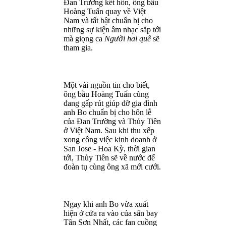
Đan Trường kết hôn, ông bầu
Hoàng Tuấn quay về Việt
Nam và tất bật chuẩn bị cho
những sự kiện âm nhạc sắp tới
mà giọng ca
Người hai quê
sẽ
tham gia.
Một vài nguồn tin cho biết,
ông bầu Hoàng Tuấn cũng
đang gấp rút giúp đỡ gia đình
anh Bo chuẩn bị cho hôn lễ
của Đan Trường và Thủy Tiên
ở Việt Nam. Sau khi thu xếp
xong công việc kinh doanh ở
San Jose - Hoa Kỳ, thời gian
tới, Thủy Tiên sẽ về nước để
đoàn tụ cùng ông xã mới cưới.
Ngay khi anh Bo vừa xuất
hiện ở cửa ra vào của sân bay
Tân Sơn Nhất, các fan cuồng