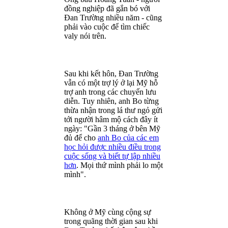
đồng nghiệp đã gắn bó với
Đan Trường nhiều năm - cũng
phải vào cuộc để tìm chiếc
valy nói trên.
Sau khi kết hôn, Đan Trường
vẫn có một trợ lý ở lại Mỹ hỗ
trợ anh trong các chuyến lưu
diễn. Tuy nhiên, anh Bo từng
thừa nhận trong lá thư ngỏ gửi
tới người hâm mộ cách đây ít
ngày: "Gần 3 tháng ở bên Mỹ
đủ để cho
anh Bo của các em
học hỏi được nhiều điều trong
cuộc sống và biết tự lập nhiều
hơn
. Mọi thứ mình phải lo một
mình".
Không ở Mỹ cùng cộng sự
trong quãng thời gian sau khi