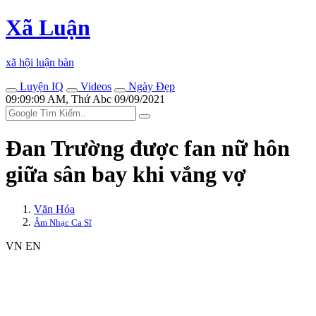
Xã Luận
xã hội luận bàn
Luyện IQ
Videos
Ngày Đẹp
09:09:09 AM, Thứ Abc 09/09/2021
Đan Trường được fan nữ hôn
giữa sân bay khi vắng vợ
Văn Hóa
Âm Nhạc Ca Sĩ
VN
EN