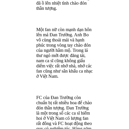
đã ồ lên nhiệt tình chào đón
thần tượng.
Một fan nữ còn mạnh dạn hôn
lên má Đan Trường. Anh Bo
vô cùng thoải mái và hạnh
phúc trong vòng tay chào đón
của người hâm mộ. Trong lá
thư ngỏ mới được đăng tải,
nam ca sĩ cũng không giấu
diếm việc rất nhớ nhà, nhớ các
fan cũng như sân khấu ca nhạc
ở Việt Nam.
FC của Đan Trường còn
chuẩn bị rất nhiều hoa để chào
đón thần tượng. Đan Trường
là một trong số các ca sĩ hiếm
hoi ở Việt Nam có lượng fan
rất đông và FC hoạt động theo
quy củ nghiêm túc. Hàng năm,