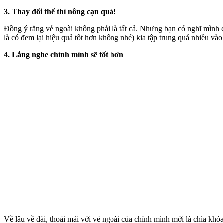
3. Thay đổi thế thì nông cạn quá!
Đồng ý rằng vẻ ngoài không phải là tất cả. Nhưng bạn có nghĩ mình 
là có đem lại hiệu quả tốt hơn không nhé) kia tập trung quá nhiều vào 
4. Lắng nghe chính mình sẽ tốt hơn
Về lâu về dài, thoải mái với vẻ ngoài của chính mình mới là chìa kh