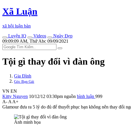
Xã Luận
xã hội luận bàn
Luyện IQ
Videos
Ngày Đẹp
09:09:09 AM, Thứ Abc 09/09/2021
Tội gì thay đổi vì đàn ông
Gia Đình
Góc Bạn Gái
VN
EN
Kitty Nguyen
10/12/12 03:30pm
nguồn
bình luận
999
A-
A
A+
Glamour đưa ra 5 lý do đủ để thuyết phục bạn không nên thay đổi ngo
Ảnh minh họa