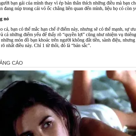
ười bạn gái của mình thay vì ép bản thân thích những điều mà bạn cho
 đang núp trong cái vỏ ốc chẳng liên quan đến mình, liệu họ có còn 
ng nó
o cả, bạn có thể mắc hạn chế ở điểm này, nhưng sẽ có thế mạnh, sự ưu
à cả những điểm yếu để thấy rõ “quyền lợi” cũng như nhiệm vụ thiêng l
ững món đồ bạn khoác trên người không đắt tiền, sành điệu, nhưng bạn 
õ nhất điều này. Chỉ 1 từ thôi, đó là “bản sắc”.