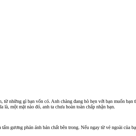
n, từ những gì bạn vốn có. Anh chàng đang hò hẹn với bạn muốn bạn t
ĩa là, một mặt nào đó, anh ta chưa hoàn toàn chấp nhận bạn.
à tấm gương phản ánh bản chất bên trong. Nếu ngay từ vẻ ngoài của b