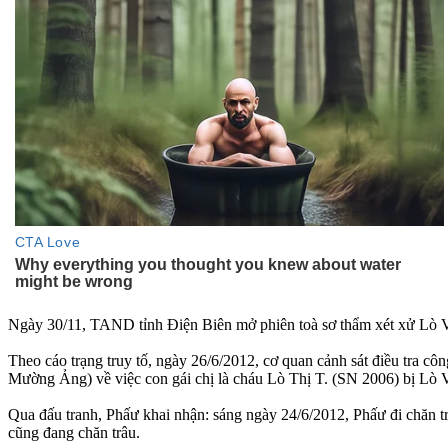
Ngày 30/11, TAND tỉnh Điện Biên mở phiên toà sơ thẩm xét xử Lò Vă
Theo cáo trạng truy tố, ngày 26/6/2012, cơ quan cảnh sát điều tra 
Mường Ảng) về việc con gái chị là cháu Lò Thị T. (SN 2006) bị Lò Văn Ph
Qua đấu tranh, Phấư khai nhận: sáng ngày 24/6/2012, Phấư đi chăn 
cũng đang chăn trâu.