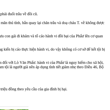
hải đuổi trâu về đồi cũ.
oả mãn thú tính, hắn quay lại chăn trâu và doạ cháu T. về không được
a con gái đi khám và tố cáo hành vi đồ‌ּi bạ‌ּi của Phấư lên cơ quan
 kiến bị cáo thực hiện hành vi, do vậy không có cơ sở để kết tội bị
ẻ em đối với Lò Văn Phấư. hành vi của Phấư là nguy hiểm cho xã hội,
m tội là người già nên áp dụng tình tiết giảm nhẹ theo Điều 46, Bộ
triệu đồng theo yêu cầu của gia đình bị hại.