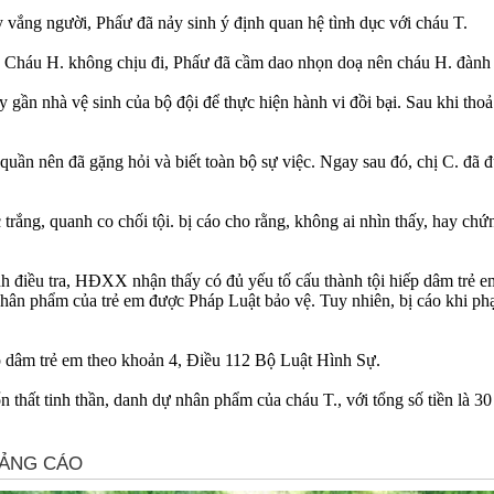
 vắng người, Phấư đã nảy sinh ý định quan hệ tìn‌ּh dụ‌ּc với cháu T.
u. Cháu H. không chịu đi, Phấư đã cầm dao nhọn doạ nên cháu H. đành p
gần nhà vệ sinh của bộ đội để thực hiện hành vi đồ‌ּi bạ‌ּi. Sau khi th
 quần nên đã gặng hỏi và biết toàn bộ sự việc. Ngay sau đó, chị C. đã đư
rắng, quanh co chối tội. bị cáo cho rằng, không ai nhìn thấy, hay chứng
nh điều tra, HĐXX nhận thấy có đủ yếu tố cấu thành tội hiế‌ּp dâ‌ּm tr
nhân phẩm của trẻ em được Pháp Luật bảo vệ. Tuy nhiên, bị cáo khi phạ
 dâ‌ּm trẻ em theo khoản 4, Điều 112 Bộ Luật Hình Sự.
 thất tinh thần, danh dự nhân phẩm của cháu T., với tổng số tiền là 30 