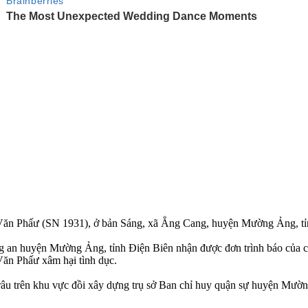
n Phấư (SN 1931), ở bản Sáng, xã Ẳng Cang, huyện Mường Ảng, tỉnh Đi
công an huyện Mường Ảng, tỉnh Điện Biên nhận được đơn trình báo của 
ấư xâ‌ּm hạ‌ּi tìn‌ּh dụ‌ּc.
trâu trên khu vực đồi xây dựng trụ sở Ban chỉ huy quận sự huyện Mườ