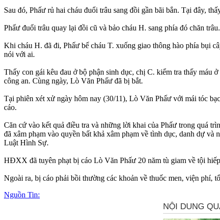
Sau đó, Phấư rủ hai cháu đuổi trâu sang đồi gần bãi bắn. Tại đây, thấy
Phấư đuổi trâu quay lại đồi cũ và bảo cháu H. sang phía đó chăn trâ
Khi cháu H. đã đi, Phấư bế cháu T. xuống giao thông hào phía bụi cây 
nói với ai.
Thấy con gái kêu đau ở bộ phận sin‌ּh dụ‌ּc, chị C. kiểm tra thấy máu ở
công an. Cùng ngày, Lò Văn Phấư đã bị bắt.
Tại phiên xét xử ngày hôm nay (30/11), Lò Văn Phấư với mái tóc bạc t
cáo.
Căn cứ vào kết quả điều tra và những lời khai của Phấư trong quá trì
đã xâm phạm vào quyền bất khả xâm phạm về tìn‌ּh dụ‌ּc, danh dự và 
Luật Hình Sự.
HĐXX đã tuyên phạt bị cáo Lò Văn Phấư 20 năm tù giam về tội hiế‌ּp
Ngoài ra, bị cáo phải bồi thường các khoản về thuốc men, viện phí, tổn
Nguồn Tin: