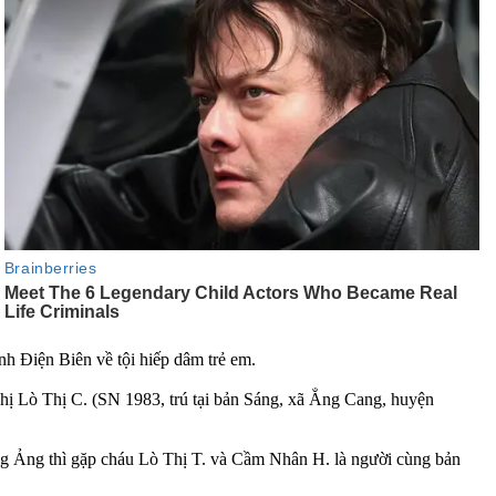
ện Biên về tội hiế‌ּp dâ‌ּm trẻ em.
chị Lò Thị C. (SN 1983, trú tại bản Sáng, xã Ẳng Cang, huyện
ng Ảng thì gặp cháu Lò Thị T. và Cầm Nhân H. là người cùng bản