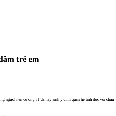
dâ‌ּm trẻ em
ng người nên cụ ông 81 đã nảy sinh ý định quan hệ tìn‌ּh dụ‌ּc với cháu T