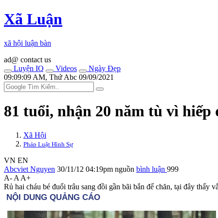
Xã Luận
xã hội luận bàn
ad@ contact us
Luyện IQ
Videos
Ngày Đẹp
09:09:09 AM, Thứ Abc 09/09/2021
81 tuổi, nhận 20 năm tù vì hiế‌ּp 
Xã Hội
Pháp Luật Hình Sự
VN
EN
Abcviet Nguyen
30/11/12 04:19pm
nguồn
bình luận
999
A-
A
A+
Rủ hai cháu bé đuổi trâu sang đồi gần bãi bắn để chăn, tại đây thấy vắ