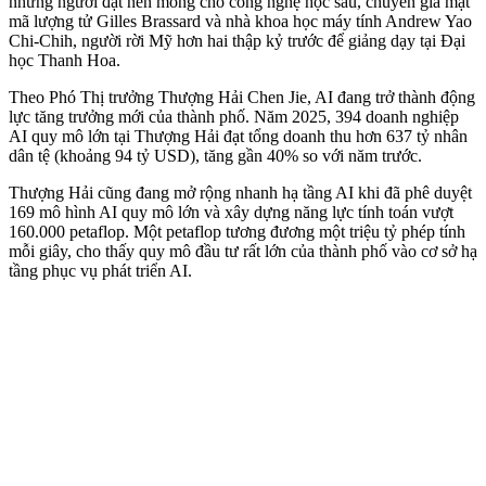
những người đặt nền móng cho công nghệ học sâu, chuyên gia mật
mã lượng tử Gilles Brassard và nhà khoa học máy tính Andrew Yao
Chi-Chih, người rời Mỹ hơn hai thập kỷ trước để giảng dạy tại Đại
học Thanh Hoa.
Theo Phó Thị trưởng Thượng Hải Chen Jie, AI đang trở thành động
lực tăng trưởng mới của thành phố. Năm 2025, 394 doanh nghiệp
AI quy mô lớn tại Thượng Hải đạt tổng doanh thu hơn 637 tỷ nhân
dân tệ (khoảng 94 tỷ USD), tăng gần 40% so với năm trước.
Thượng Hải cũng đang mở rộng nhanh hạ tầng AI khi đã phê duyệt
169 mô hình AI quy mô lớn và xây dựng năng lực tính toán vượt
160.000 petaflop. Một petaflop tương đương một triệu tỷ phép tính
mỗi giây, cho thấy quy mô đầu tư rất lớn của thành phố vào cơ sở hạ
tầng phục vụ phát triển AI.