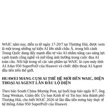
WAIC năm nay, diễn ra từ ngày 17-20/7 tại Thượng Hải, được xem
là một trong những sự kiện AI lớn nhất châu Á, trong bối cảnh
Trung Quốc đang đẩy mạnh đầu tư vào AI nhằm nâng cao năng lực
cạnh tranh công nghệ và mở rộng ảnh hưởng trong cuộc đua AI
toàn cầu. Nổi bật trong số các sản phẩm tại WAIC là cụm máy tính
AI Atlas 950 SuperPoD của Huawei và chiếc điện thoại AI Agent
đầu tiên trên thế giới.
HUAWEI MANG CỤM AI THẾ HỆ MỚI ĐẾN WAIC, ĐIỆN
THOẠI AI AGENT LẦN ĐẦU LỘ DIỆN
Theo báo South China Mornig Post, tại buổi họp báo ngày 8/7, ông
Tang Wenkan, Giám đốc Ủy ban Kinh tế và Tin học hóa thành phố
Thượng Hải, cho biết WAIC 2026 sẽ lần đầu tiên trưng bày thực tế
hệ thống Atlas 950 SuperPoD của Huawei.