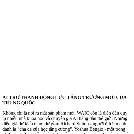
AI TRỞ THÀNH ĐỘNG LỰC TĂNG TRƯỞNG MỚI CỦA
TRUNG QUỐC
Không chỉ là nơi ra mắt sản phẩm mới, WAIC còn là diễn đàn quy
tụ nhiều nhà khoa học và chuyên gia AI hàng đầu thế giới. Những
diễn giả dự kiến tham dự gồm Richard Sutton - người được mệnh
danh là "cha đẻ của học tăng cường", Yoshua Bengio - một trong