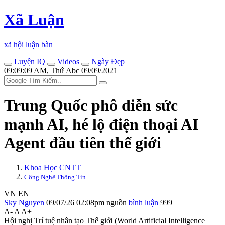
Xã Luận
xã hội luận bàn
Luyện IQ
Videos
Ngày Đẹp
09:09:09 AM, Thứ Abc 09/09/2021
Trung Quốc phô diễn sức
mạnh AI, hé lộ điện thoại AI
Agent đầu tiên thế giới
Khoa Học CNTT
Công Nghệ Thông Tin
VN
EN
Sky Nguyen
09/07/26 02:08pm
nguồn
bình luận
999
A-
A
A+
Hội nghị Trí tuệ nhân tạo Thế giới (World Artificial Intelligence