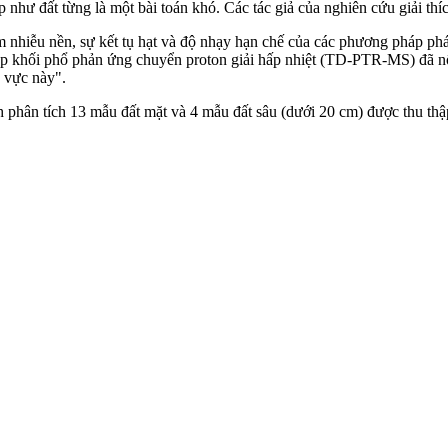
như đất từng là một bài toán khó. Các tác giả của nghiên cứu giải thích
nhiễu nền, sự kết tụ hạt và độ nhạy hạn chế của các phương pháp phát
 khối phổ phản ứng chuyển proton giải hấp nhiệt (TD-PTR-MS) đã nổi
 vực này".
 phân tích 13 mẫu đất mặt và 4 mẫu đất sâu (dưới 20 cm) được thu th