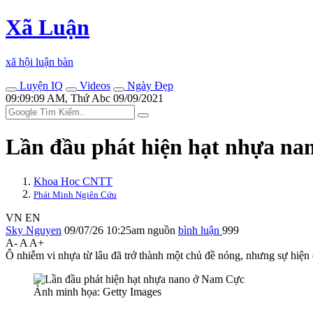
Xã Luận
xã hội luận bàn
Luyện IQ
Videos
Ngày Đẹp
09:09:09 AM, Thứ Abc 09/09/2021
Lần đầu phát hiện hạt nhựa n
Khoa Học CNTT
Phát Minh Ngiên Cứu
VN
EN
Sky Nguyen
09/07/26 10:25am
nguồn
bình luận
999
A-
A
A+
Ô nhiễm vi nhựa từ lâu đã trở thành một chủ đề nóng, nhưng sự hiện 
Ảnh minh họa: Getty Images