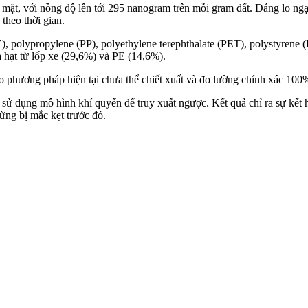
 mặt, với nồng độ lên tới 295 nanogram trên mỗi gram đất. Đáng lo ngạ
theo thời gian.
, polypropylene (PP), polyethylene terephthalate (PET), polystyrene (
à hạt từ lốp xe (29,6%) và PE (14,6%).
o phương pháp hiện tại chưa thể chiết xuất và đo lường chính xác 100%,
ử dụng mô hình khí quyển để truy xuất ngược. Kết quả chỉ ra sự kết 
ừng bị mắc kẹt trước đó.