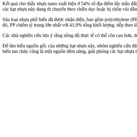
Kết quả cho thấy nhựa nano xuất hiện ở 54% số địa điểm lấy mẫu đất
các hạt nhựa này đang di chuyển theo chiều dọc hoặc bị chôn vùi dần 
Sáu loại nhựa phổ biến đã được nhận diện, bao gồm polyethylene (PE)
đó, PP chiếm tỷ trọng lớn nhất với 41,9% tổng khối lượng, tiếp theo l
Các nhà nghiên cứu lưu ý rằng nồng độ thực tế có thể còn cao hơn, d
Để tìm hiểu nguồn gốc của những hạt nhựa này, nhóm nghiên cứu đã s
biển tan chảy cũng là một nguồn tiềm năng, giải phóng các hạt nhựa t