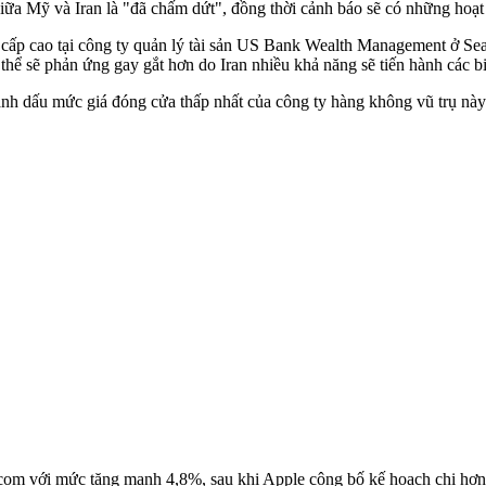
iữa Mỹ và Iran là "đã chấm dứt", đồng thời cảnh báo sẽ có những hoạt
ấp cao tại công ty quản lý tài sản US Bank Wealth Management ở Seattl
ó thể sẽ phản ứng gay gắt hơn do Iran nhiều khả năng sẽ tiến hành các b
dấu mức giá đóng cửa thấp nhất của công ty hàng không vũ trụ này k
dcom với mức tăng mạnh 4,8%, sau khi Apple công bố kế hoạch chi hơ