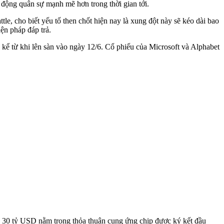
 động quân sự mạnh mẽ hơn trong thời gian tới.
e, cho biết yếu tố then chốt hiện nay là xung đột này sẽ kéo dài bao
iện pháp đáp trả.
ể từ khi lên sàn vào ngày 12/6. Cổ phiếu của Microsoft và Alphabet
n 30 tỷ USD nằm trong thỏa thuận cung ứng chip được ký kết đầu