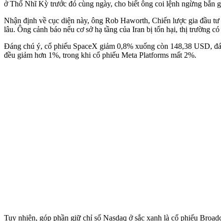
ở Thổ Nhĩ Kỳ trước đó cùng ngày, cho biết ông coi lệnh ngừng bắn g
Nhận định về cục diện này, ông Rob Haworth, Chiến lược gia đầu tư c
lâu. Ông cảnh báo nếu cơ sở hạ tầng của Iran bị tổn hại, thị trường c
Đáng chú ý, cổ phiếu SpaceX giảm 0,8% xuống còn 148,38 USD, đánh 
đều giảm hơn 1%, trong khi cổ phiếu Meta Platforms mất 2%.
Tuy nhiên, góp phần giữ chỉ số Nasdaq ở sắc xanh là cổ phiếu Broa