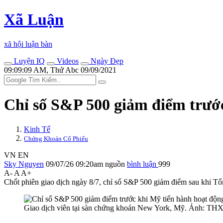
Xã Luận
xã hội luận bàn
Luyện IQ
Videos
Ngày Đẹp
09:09:09 AM, Thứ Abc 09/09/2021
Chỉ số S&P 500 giảm điểm trướ
Kinh Tế
Chứng Khoán Cổ Phiếu
VN
EN
Sky Nguyen
09/07/26 09:20am
nguồn
bình luận
999
A-
A
A+
Chốt phiên giao dịch ngày 8/7, chỉ số S&P 500 giảm điểm sau khi Tổ
Giao dịch viên tại sàn chứng khoán New York, Mỹ. Ảnh: 