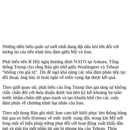
Những diễn biến quân sự mới nhất đang đặt dấu hỏi lớn đối với
tương lai của tiến trình hòa đàm giữa Mỹ và Iran.
Phát biểu bên lề Hội nghị thượng đỉnh NATO tại Ankara, Tổng
thống Trump cho rằng Bản ghi nhớ giữa Washington và Tehran
“không còn giá trị”. Dù để ngỏ khả năng các nhà đàm phán tiếp tục
đối thoại, ông bày tỏ hoài nghi về triển vọng đạt được kết quả.
Theo giới quan sát, phát biểu của ông Trump làm gia tăng sự không
chắc chắn đối với thỏa thuận được hai bên ký kết khoảng ba tuần
trước nhằm chấm dứt giao tranh và tạo khuôn khổ cho các cuộc
đàm phán về chương trình hạt nhân của Iran.
Theo nội dung Bản ghi nhớ, Iran cam kết khôi phục lưu thông hàng
hải qua eo biển Hormuz về mức trước xung đột, trong khi Mỹ nới
lỏng một số biện pháp trừng phạt đối với hoạt động xuất khẩu dầu
mỏ và giải tỏa một phần tài sản bị phong tỏa của Tehran. Thỏa