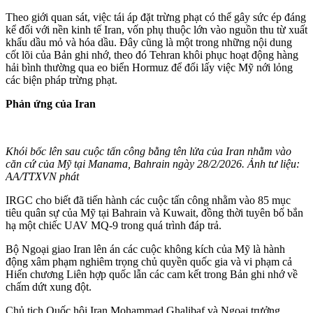
Theo giới quan sát, việc tái áp đặt trừng phạt có thể gây sức ép đáng
kể đối với nền kinh tế Iran, vốn phụ thuộc lớn vào nguồn thu từ xuất
khẩu dầu mỏ và hóa dầu. Đây cũng là một trong những nội dung
cốt lõi của Bản ghi nhớ, theo đó Tehran khôi phục hoạt động hàng
hải bình thường qua eo biển Hormuz để đổi lấy việc Mỹ nới lỏng
các biện pháp trừng phạt.
Phản ứng của Iran
Khói bốc lên sau cuộc tấn công bằng tên lửa của Iran nhằm vào
căn cứ của Mỹ tại Manama, Bahrain ngày 28/2/2026. Ảnh tư liệu:
AA/TTXVN phát
IRGC cho biết đã tiến hành các cuộc tấn công nhằm vào 85 mục
tiêu quân sự của Mỹ tại Bahrain và Kuwait, đồng thời tuyên bố bắn
hạ một chiếc UAV MQ-9 trong quá trình đáp trả.
Bộ Ngoại giao Iran lên án các cuộc không kích của Mỹ là hành
động xâm phạm nghiêm trọng chủ quyền quốc gia và vi phạm cả
Hiến chương Liên hợp quốc lẫn các cam kết trong Bản ghi nhớ về
chấm dứt xung đột.
Chủ tịch Quốc hội Iran Mohammad Ghalibaf và Ngoại trưởng