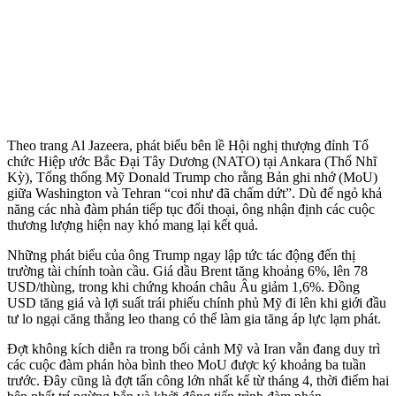
Theo trang Al Jazeera, phát biểu bên lề Hội nghị thượng đỉnh Tổ
chức Hiệp ước Bắc Đại Tây Dương (NATO) tại Ankara (Thổ Nhĩ
Kỳ), Tổng thống Mỹ Donald Trump cho rằng Bản ghi nhớ (MoU)
giữa Washington và Tehran “coi như đã chấm dứt”. Dù để ngỏ khả
năng các nhà đàm phán tiếp tục đối thoại, ông nhận định các cuộc
thương lượng hiện nay khó mang lại kết quả.
Những phát biểu của ông Trump ngay lập tức tác động đến thị
trường tài chính toàn cầu. Giá dầu Brent tăng khoảng 6%, lên 78
USD/thùng, trong khi chứng khoán châu Âu giảm 1,6%. Đồng
USD tăng giá và lợi suất trái phiếu chính phủ Mỹ đi lên khi giới đầu
tư lo ngại căng thẳng leo thang có thể làm gia tăng áp lực lạm phát.
Đợt không kích diễn ra trong bối cảnh Mỹ và Iran vẫn đang duy trì
các cuộc đàm phán hòa bình theo MoU được ký khoảng ba tuần
trước. Đây cũng là đợt tấn công lớn nhất kể từ tháng 4, thời điểm hai