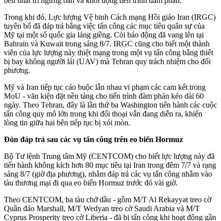
bên nhất trí ngừng bắn và khởi động tiến trình đàm phán.
Trong khi đó, Lực lượng Vệ binh Cách mạng Hồi giáo Iran (IRGC)
tuyên bố đã đáp trả bằng việc tấn công các mục tiêu quân sự của
Mỹ tại một số quốc gia láng giềng. Còi báo động đã vang lên tại
Bahrain và Kuwait trong sáng 8/7. IRGC cũng cho biết một thành
viên của lực lượng này thiệt mạng trong một vụ tấn công bằng thiết
bị bay không người lái (UAV) mà Tehran quy trách nhiệm cho đối
phương.
Mỹ và Iran tiếp tục cáo buộc lẫn nhau vi phạm các cam kết trong
MoU - văn kiện đặt nền tảng cho tiến trình đàm phán kéo dài 60
ngày. Theo Tehran, đây là lần thứ ba Washington tiến hành các cuộc
tấn công quy mô lớn trong khi đối thoại vẫn đang diễn ra, khiến
lòng tin giữa hai bên tiếp tục bị xói mòn.
Đòn đáp trả sau các vụ tấn công trên eo biển Hormuz
Bộ Tư lệnh Trung tâm Mỹ (CENTCOM) cho biết lực lượng này đã
tiến hành không kích hơn 80 mục tiêu tại Iran trong đêm 7/7 và rạng
sáng 8/7 (giờ địa phương), nhằm đáp trả các vụ tấn công nhằm vào
tàu thương mại đi qua eo biển Hormuz trước đó vài giờ.
Theo CENTCOM, ba tàu chở dầu - gồm M/T Al Rekayyat treo cờ
Quần đảo Marshall, M/T Wedyan treo cờ Saudi Arabia và M/T
Cyprus Prosperity treo cờ Liberia - đã bị tấn công khi hoạt động gần