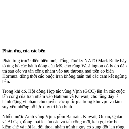
Phản ứng của các bên
Phản ứng trước diễn biến mới, Tổng Thư ký NATO Mark Rutte bày
tỏ ủng hộ các hành động của Mỹ, cho rằng Washington có lý do đáp
trả sau các vụ tấn công nhằm vào tàu thương mại trên eo biển
Hormuz, đồng thời cáo buộc Iran không tuân thủ các cam kết ngừng
bắn.
Trong khi đó, Hội đồng Hợp tác vùng Vịnh (GCC) lên án các cuộc
tấn công của Iran nhằm vào Bahrain và Kuwait, cho rằng đây là
hành động vi phạm chủ quyền các quốc gia trong khu vực và làm
suy yếu những nỗ lực duy trì hòa bình.
Nhiều nước Arab vùng Vịnh, gồm Bahrain, Kuwait, Oman, Qatar
và Ai Cập, đồng loạt lên án các vụ tấn công mới, kêu gọi các bên
kiềm chế và nối lại đối thoại nhằm tránh nguy cơ xung đột lan rộng.