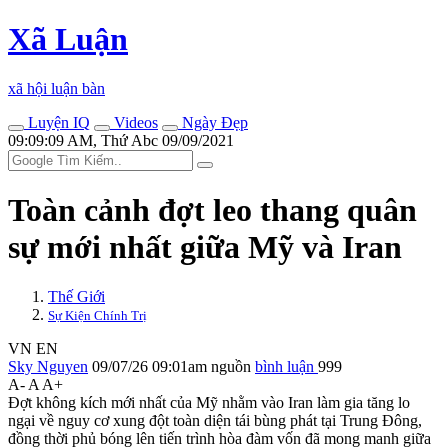
Xã Luận
xã hội luận bàn
Luyện IQ
Videos
Ngày Đẹp
09:09:09 AM, Thứ Abc 09/09/2021
Toàn cảnh đợt leo thang quân
sự mới nhất giữa Mỹ và Iran
Thế Giới
Sự Kiện Chính Trị
VN
EN
Sky Nguyen
09/07/26 09:01am
nguồn
bình luận
999
A-
A
A+
Đợt không kích mới nhất của Mỹ nhằm vào Iran làm gia tăng lo
ngại về nguy cơ xung đột toàn diện tái bùng phát tại Trung Đông,
đồng thời phủ bóng lên tiến trình hòa đàm vốn đã mong manh giữa