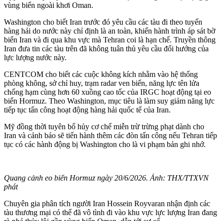
vùng biển ngoài khơi Oman.
Washington cho biết Iran trước đó yêu cầu các tàu đi theo tuyến
hàng hải do nước này chỉ định là an toàn, khiến hành trình áp sát bờ
biển Iran và đi qua khu vực mà Tehran coi là hạn chế. Truyền thông
Iran đưa tin các tàu trên đã không tuân thủ yêu cầu đổi hướng của
lực lượng nước này.
CENTCOM cho biết các cuộc không kích nhằm vào hệ thống
phòng không, sở chỉ huy, trạm radar ven biển, năng lực tên lửa
chống hạm cùng hơn 60 xuồng cao tốc của IRGC hoạt động tại eo
biển Hormuz. Theo Washington, mục tiêu là làm suy giảm năng lực
tiếp tục tấn công hoạt động hàng hải quốc tế của Iran.
Mỹ đồng thời tuyên bố hủy cơ chế miễn trừ trừng phạt dành cho
Iran và cảnh báo sẽ tiến hành thêm các đòn tấn công nếu Tehran tiếp
tục có các hành động bị Washington cho là vi phạm bản ghi nhớ.
Quang cảnh eo biển Hormuz ngày 20/6/2026. Ảnh: THX/TTXVN
phát
Chuyên gia phân tích người Iran Hossein Royvaran nhận định các
tàu thương mại có thể đã vô tình đi vào khu vực lực lượng Iran đang