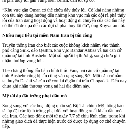
rà phá thủy lôi gần vùng biển Oman, dẫn tới sự cố.
“Khu vực gần Oman có thể chứa đầy thủy lôi. Có khả năng những
con tàu này đang hướng đến những khu vực mà các đội rà phá thủy
lôi của Iran đang hoạt động và hoạt động di chuyển của các tàu này
có thể đã đe dọa đến các đội rà phá thủy lôi đó”, ông Royvaran nói.
Nhiều mục tiêu tại miền Nam Iran bị tấn công
Truyền thông Iran cho biết các cuộc không kích nhằm vào thành
phố cảng Sirik, đảo Qeshm, khu vực Bandar Abbas và hai căn cứ
quân sự tại tỉnh Bushehr. Một số người bị thương, song chưa ghi
nhận thương vong lớn.
Theo hãng thông tấn bán chính thức Fars, hai căn cứ quân sự tại
tỉnh Bushehr cũng bị tấn công vào rạng sáng 8/7. Một căn cứ nằm
tại huyện Dashti và căn cứ còn lại ở gần thị trấn Chogadak. Đến nay
chưa ghi nhận thương vong tại hai địa điểm này.
Mỹ tái áp đặt trừng phạt dầu mỏ
Song song với các hoạt động quân sự, Bộ Tài chính Mỹ thông báo
tái áp đặt các lệnh trừng phạt đối với hoạt động xuất khẩu dầu mỏ
của Iran. Các hợp đồng mới từ ngày 7/7 sẽ chịu lệnh cấm, trong khi
những giao dịch đã thực hiện trước đó được áp dụng cơ chế chuyển
tiếp.