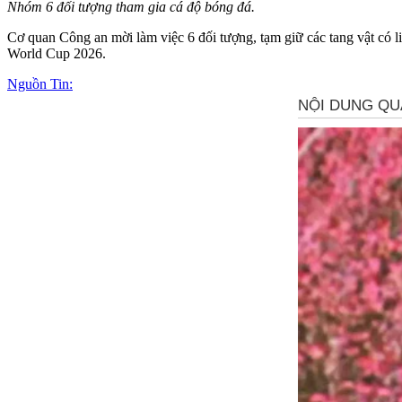
Nhóm 6 đối tượng tham gia cá độ bóng đá.
Cơ quan Công an mời làm việc 6 đối tượng, tạm giữ các tang vật có li
World Cup 2026.
Nguồn Tin: