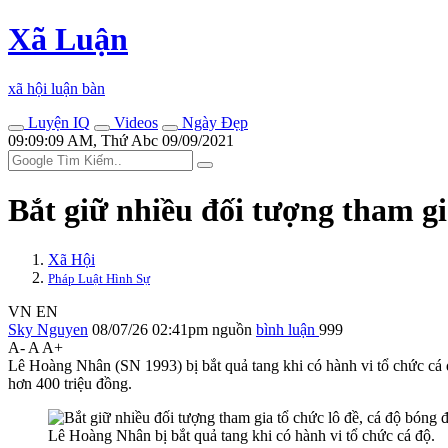
Xã Luận
xã hội luận bàn
Luyện IQ
Videos
Ngày Đẹp
09:09:09 AM, Thứ Abc 09/09/2021
Bắt giữ nhiều đối tượng tham gi
Xã Hội
Pháp Luật Hình Sự
VN
EN
Sky Nguyen
08/07/26 02:41pm
nguồn
bình luận
999
A-
A
A+
Lê Hoàng Nhân (SN 1993) bị bắt quả tang khi có hành vi tổ chức cá 
hơn 400 triệu đồng.
Lê Hoàng Nhân bị bắt quả tang khi có hành vi tổ chức cá độ.