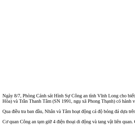
Ngày 8/7, Phòng Cảnh sát Hình Sự Công an tỉnh Vĩnh Long cho biết
Hòa) và Trần Thanh Tâm (SN 1991, ngụ xã Phong Thạnh) có hành vi 
Qua điều tra ban đầu, Nhân và Tâm hoạt động cá độ bóng đá dựa trê
Cơ quan Công an tạm giữ 4 điện thoại di động và tang vật liên quan. 