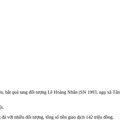
ện, bắt quả tang đối tượng Lê Hoàng Nhân (SN 1993, ngụ xã Tân
i.
á với nhiều đối tượng, tổng số tiền giao dịch 142 triệu đồng.