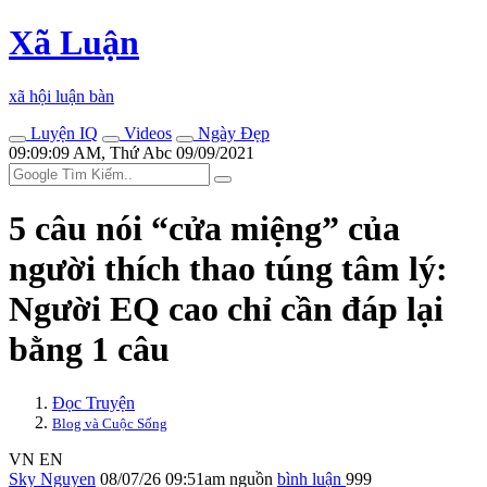
Xã Luận
xã hội luận bàn
Luyện IQ
Videos
Ngày Đẹp
09:09:09 AM, Thứ Abc 09/09/2021
5 câu nói “cửa miệng” của
người thích thao túng tâm lý:
Người EQ cao chỉ cần đáp lại
bằng 1 câu
Đọc Truyện
Blog và Cuộc Sống
VN
EN
Sky Nguyen
08/07/26 09:51am
nguồn
bình luận
999