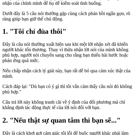
nhận của chính mình để họ dễ kiểm soát tình huống.
Dưới đây là 5 câu nói thường gặp cùng cách phản hồi ngắn gọn, rõ
ràng giúp bạn giữ thế chủ động.
1. "Tôi chỉ đùa thôi"
Đây là câu nói thường xuất hiện sau khi một lời nhận xét đã khiến
người khác tổn thương. Thay vì thừa nhận lời nói của mình không
phù hợp, người nói chuyển sang cho rằng bạn thiếu hài hước hoặc
phản ứng quá mức.
Nếu chấp nhận cách lý giải này, bạn rất dễ bỏ qua cảm xúc thật của
mình.
Cách đáp lại: "Dù bạn có ý gì thì tôi vẫn cảm thấy câu nói đó không
phù hợp."
Câu trả lời này không tranh cãi về ý định của đối phương mà chỉ
khẳng định tác động thực tế của lời nói đối với bạn.
2. "Nếu thật sự quan tâm thì bạn sẽ..."
Đây là cách khơi gợi cảm giác tội lỗi để buộc người khác phải làm