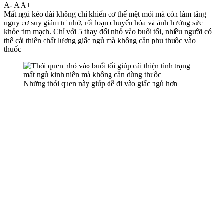
A-
A
A+
Mất ngủ kéo dài không chỉ khiến c‌ơ th‌ể mệt mỏi mà còn làm tăng
nguy cơ suy giảm trí nhớ, rối loạn chuyển hóa và ảnh hưởng sức
khỏe tim mạch. Chỉ với 5 thay đổi nhỏ vào buổi tối, nhiều người có
thể cải thiện chất lượng giấc ngủ mà không cần phụ thuộc vào
thuốc.
Những thói quen này giúp dễ đi vào giấc ngủ hơn