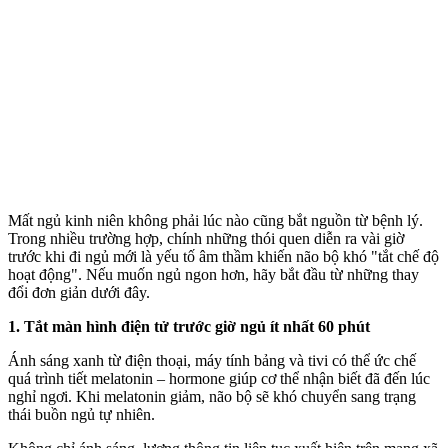
Mất ngủ kinh niên không phải lúc nào cũng bắt nguồn từ bệnh lý.
Trong nhiều trường hợp, chính những thói quen diễn ra vài giờ
trước khi đi ngủ mới là yếu tố âm thầm khiến não bộ khó "tắt chế độ
hoạt động". Nếu muốn ngủ ngon hơn, hãy bắt đầu từ những thay
đổi đơn giản dưới đây.
1. Tắt màn hình điện tử trước giờ ngủ ít nhất 60 phút
Ánh sáng xanh từ điện thoại, máy tính bảng và tivi có thể ức chế
quá trình tiết melatonin – hormone giúp c‌ơ th‌ể nhận biết đã đến lúc
nghỉ ngơi. Khi melatonin giảm, não bộ sẽ khó chuyển sang trạng
thái buồn ngủ tự nhiên.