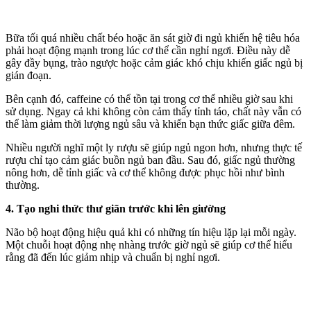
Bữa tối quá nhiều chất béo hoặc ăn sát giờ đi ngủ khiến hệ tiêu hóa
phải hoạt động mạnh trong lúc c‌ơ th‌ể cần nghỉ ngơi. Điều này dễ
gây đầy bụng, trào ngược hoặc cảm giác khó chịu khiến giấc ngủ bị
gián đoạn.
Bên cạnh đó, caffeine có thể tồn tại trong c‌ơ th‌ể nhiều giờ sau khi
sử dụng. Ngay cả khi không còn cảm thấy tỉnh táo, chất này vẫn có
thể làm giảm thời lượng ngủ sâu và khiến bạn thức giấc giữa đêm.
Nhiều người nghĩ một ly rượu sẽ giúp ngủ ngon hơn, nhưng thực tế
rượu chỉ tạo cảm giác buồn ngủ ban đầu. Sau đó, giấc ngủ thường
nông hơn, dễ tỉnh giấc và c‌ơ th‌ể không được phục hồi như bình
thường.
4. Tạo nghi thức thư giãn trước khi lên giường
Não bộ hoạt động hiệu quả khi có những tín hiệu lặp lại mỗi ngày.
Một chuỗi hoạt động nhẹ nhàng trước giờ ngủ sẽ giúp c‌ơ th‌ể hiểu
rằng đã đến lúc giảm nhịp và chuẩn bị nghỉ ngơi.