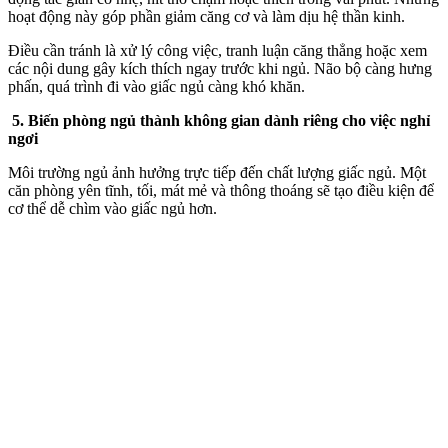
hoạt động này góp phần giảm căng cơ và làm dịu hệ thần kinh.
Điều cần tránh là xử lý công việc, tranh luận căng thẳng hoặc xem
các nội dung gây kíc‌h thí‌ch ngay trước khi ngủ. Não bộ càng hưng
phấn, quá trình đi vào giấc ngủ càng khó khăn.
5. Biến phòng ngủ thành không gian dành riêng cho việc nghỉ
ngơi
Môi trường ngủ ảnh hưởng trực tiếp đến chất lượng giấc ngủ. Một
căn phòng yên tĩnh, tối, mát mẻ và thông thoáng sẽ tạo điều kiện để
c‌ơ th‌ể dễ chìm vào giấc ngủ hơn.