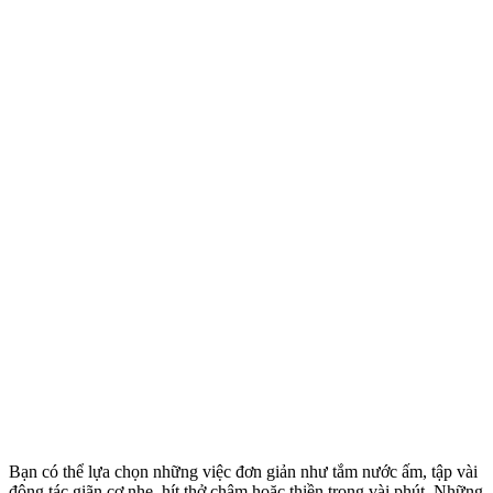
Bạn có thể lựa chọn những việc đơn giản như tắm nước ấm, tập vài
động tác giãn cơ nhẹ, hít thở chậm hoặc thiền trong vài phút. Những