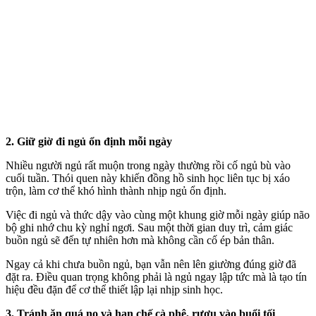
2. Giữ giờ đi ngủ ổn định mỗi ngày
Nhiều người ngủ rất muộn trong ngày thường rồi cố ngủ bù vào
cuối tuần. Thói quen này khiến đồng hồ sinh học liên tục bị xáo
trộn, làm c‌ơ th‌ể khó hình thành nhịp ngủ ổn định.
Việc đi ngủ và thức dậy vào cùng một khung giờ mỗi ngày giúp não
bộ ghi nhớ chu kỳ nghỉ ngơi. Sau một thời gian duy trì, cảm giác
buồn ngủ sẽ đến tự nhiên hơn mà không cần cố ép bản thân.
Ngay cả khi chưa buồn ngủ, bạn vẫn nên lên giường đúng giờ đã
đặt ra. Điều quan trọng không phải là ngủ ngay lập tức mà là tạo tín
hiệu đều đặn để c‌ơ th‌ể thiết lập lại nhịp sinh học.
3. Tránh ăn quá no và hạn chế cà phê, rượu vào buổi tối