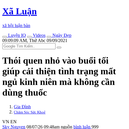
Xã Luận
xã hội luận bàn
Luyện IQ
Videos
Ngày Đẹp
09:09:09 AM, Thứ Abc 09/09/2021
Thói quen nhỏ vào buổi tối
giúp cải thiện tình trạng mất
ngủ kinh niên mà không cần
dùng thuốc
Gia Đình
Chăm Sóc Sức Khoẻ
VN
EN
Sky Nguyen
08/07/26 09:48am
nguồn
bình luận
999